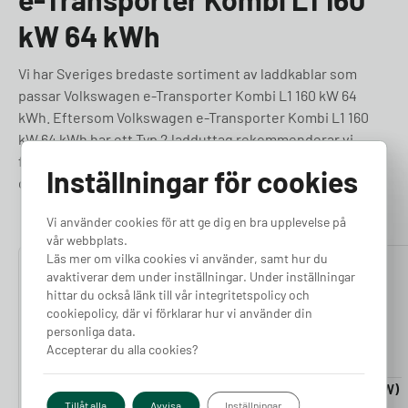
kW 64 kWh
Vi har Sveriges bredaste sortiment av laddkablar som
passar Volkswagen e-Transporter Kombi L1 160 kW 64
kWh. Eftersom Volkswagen e-Transporter Kombi L1 160
kW 64 kWh har ett Typ 2 ladduttag rekommenderar vi
följande laddkablar. Du kan alltid kontakta vår support om
Inställningar för cookies
du känner dig osäker.
Vi använder cookies för att ge dig en bra upplevelse på
vår webbplats.
Läs mer om vilka cookies vi använder, samt hur du
4.76
4.50
avaktiverar dem under inställningar. Under inställningar
hittar du också länk till vår integritetspolicy och
cookiepolicy, där vi förklarar hur vi använder din
personliga data.
Accepterar du alla cookies?
Laddkabel 5-20m (11kW)
Laddkabel 5-20m (22kW)
Tillåt alla
Avvisa
Inställningar
Finns i lager
Finns i lager