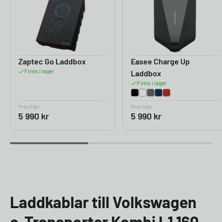
Zaptec Go Laddbox
Easee Charge Up
Finns i lager
Laddbox
Finns i lager
Pris från
Pris från
5 990
kr
5 990
kr
Laddkablar till Volkswagen
e-Transporter Kombi L1 160