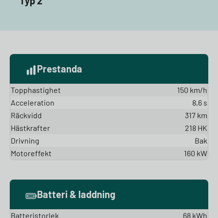
Typ 2
Prestanda
Topphastighet
150 km/h
Acceleration
8,6 s
Räckvidd
317 km
Hästkrafter
218 HK
Drivning
Bak
Motoreffekt
160 kW
Batteri & laddning
Batteristorlek
68 kWh