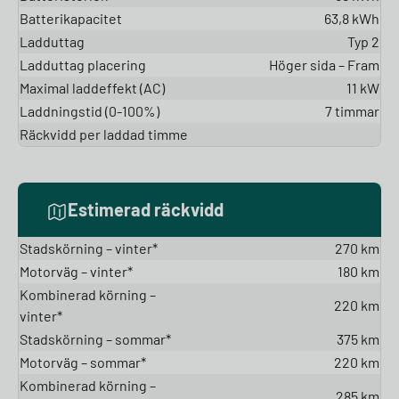
Batterikapacitet
63,8 kWh
Ladduttag
Typ 2
Ladduttag placering
Höger sida – Fram
Maximal laddeffekt (AC)
11 kW
Laddningstid (0-100%)
7 timmar
Räckvidd per laddad timme
Estimerad räckvidd
Stadskörning – vinter*
270 km
Motorväg – vinter*
180 km
Kombinerad körning –
220 km
vinter*
Stadskörning – sommar*
375 km
Motorväg – sommar*
220 km
Kombinerad körning –
285 km