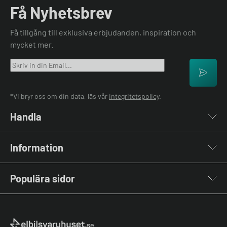
Få Nyhetsbrev
Få tillgång till exklusiva erbjudanden, inspiration och
mycket mer.
*Vi bryr oss om din data, läs vår
integritetspolicy
.
Handla
Laddboxar
Information
Laddkablar
Kabelhållare
Om oss
Stolpar & Fästen
Populära sidor
Kontakta oss
Portabla Laddare
Vanliga frågor & svar
Lastbalanserare
Fri offert
Nyheter & Artiklar
Batterilagring
Elbilsladdare BRF
El-lexikon
Övriga tillbehör
Elbilsladdare företag