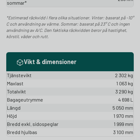
sommar*
*Estimerad räckvidd i flera olika situationer. Vinter: baserat på -10°
C och användning av värme. Sommar: baserat på 23° C och ingen
användning av A/C. Den faktiska räckvidden beror på hastighet,
körstil, väder och rutt.
Vikt & dimensioner
Tjänstevikt
2 302 kg
Maxlast
1 063 kg
Totalvikt
3 290 kg
Bagageutrymme
4 698 L
Längd
5 050 mm
Höjd
1 970 mm
Bredd exkl. sidospeglar
1 999 mm
Bredd hjulbas
3 100 mm