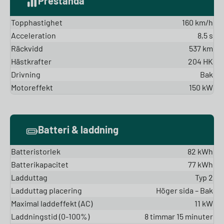
Prestanda
Topphastighet
160 km/h
Acceleration
8,5 s
Räckvidd
537 km
Hästkrafter
204 HK
Drivning
Bak
Motoreffekt
150 kW
Batteri & laddning
Batteristorlek
82 kWh
Batterikapacitet
77 kWh
Ladduttag
Typ 2
Ladduttag placering
Höger sida – Bak
Maximal laddeffekt (AC)
11 kW
Laddningstid (0-100%)
8 timmar 15 minuter