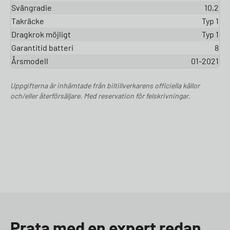
Svängradie
10,2
Takräcke
Typ 1
Dragkrok möjligt
Typ 1
Garantitid batteri
8
Årsmodell
01-2021
Uppgifterna är inhämtade från biltillverkarens officiella källor
och/eller återförsäljare. Med reservation för felskrivningar.
Prata med en expert redan