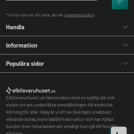
*Vi bryr oss om din data, läs vår
integritetspolicy
.
Handla
Laddboxar
Information
Laddkablar
Kabelhållare
Om oss
Stolpar & Fästen
Populära sidor
Kontakta oss
Portabla Laddare
Vanliga frågor & svar
Lastbalanserare
Fri offert
Nyheter & Artiklar
Batterilagring
Elbilsladdare BRF
El-lexikon
Övriga tillbehör
Elbilsladdare företag
Installation
Laddbox bäst i test
Elbilsvaruhuset.se lanserades med en tydlig idé och
Grön teknik bidrag
Bilmärken
vision om att underlätta omställningen till elektrisk
Lastbalansering
Jämför laddboxar
körning för alla! Idag är vi ett av Sveriges snabbast
Köpvillkor
Jämför hembatterier
växande bolag inom laddinfrastruktur och har hjälpt
Köpvillkor batteri
kunder över hela landet att smidigt övergå till fossilfri
Felanmälan
körning.