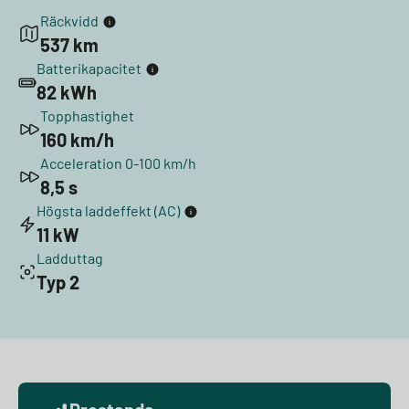
Räckvidd
537 km
Batterikapacitet
82 kWh
Topphastighet
160 km/h
Acceleration 0-100 km/h
8,5 s
Högsta laddeffekt (AC)
11 kW
Ladduttag
Typ 2