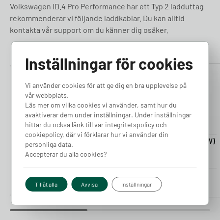
Volkswagen ID.4 Pro Performance har ett Typ 2 ladduttag
rekommenderar vi följande laddkablar. Du kan alltid
kontakta vår support om du känner dig osäker.
Inställningar för cookies
4.76
4.50
Vi använder cookies för att ge dig en bra upplevelse på
vår webbplats.
Läs mer om vilka cookies vi använder, samt hur du
avaktiverar dem under inställningar. Under inställningar
hittar du också länk till vår integritetspolicy och
cookiepolicy, där vi förklarar hur vi använder din
Laddkabel 5-20m (11kW)
Laddkabel 5-20m (22kW)
personliga data.
Finns i lager
Finns i lager
Accepterar du alla cookies?
Pris från
Pris från
2 380
kr
2 980
kr
Tillåt alla
Avvisa
Inställningar