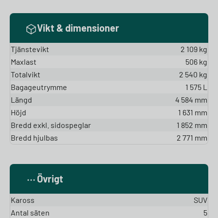
Vikt & dimensioner
Tjänstevikt
2 109 kg
Maxlast
506 kg
Totalvikt
2 540 kg
Bagageutrymme
1 575 L
Längd
4 584 mm
Höjd
1 631 mm
Bredd exkl. sidospeglar
1 852 mm
Bredd hjulbas
2 771 mm
Övrigt
Kaross
SUV
Antal säten
5