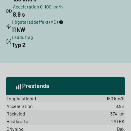
Acceleration 0-100 km/h
8,9 s
Högsta laddeffekt (AC)
11 kW
Ladduttag
Typ 2
Prestanda
Topphastighet
160 km/h
Acceleration
8,9 s
Räckvidd
374 km
Hästkrafter
170 HK
Drivning
Bak