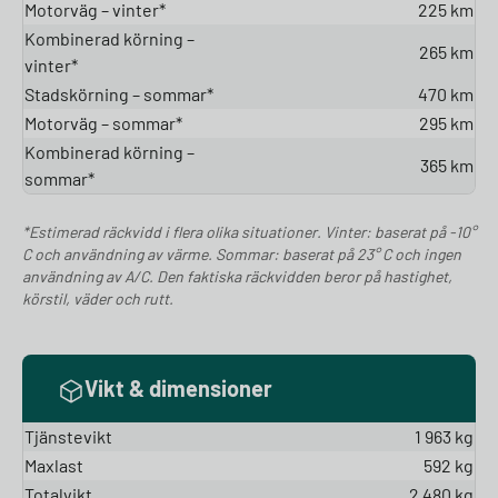
Motorväg – vinter*
225 km
Kombinerad körning –
265 km
vinter*
Stadskörning – sommar*
470 km
Motorväg – sommar*
295 km
Kombinerad körning –
365 km
sommar*
*Estimerad räckvidd i flera olika situationer. Vinter: baserat på -10°
C och användning av värme. Sommar: baserat på 23° C och ingen
användning av A/C. Den faktiska räckvidden beror på hastighet,
körstil, väder och rutt.
Vikt & dimensioner
Tjänstevikt
1 963 kg
Maxlast
592 kg
Totalvikt
2 480 kg