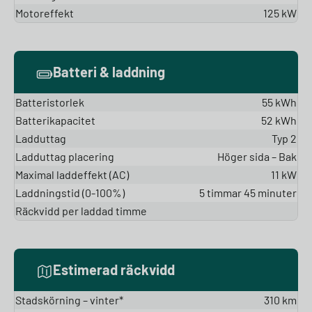
Motoreffekt
125 kW
Batteri & laddning
Batteristorlek
55 kWh
Batterikapacitet
52 kWh
Ladduttag
Typ 2
Ladduttag placering
Höger sida – Bak
Maximal laddeffekt (AC)
11 kW
Laddningstid (0-100%)
5 timmar 45 minuter
Räckvidd per laddad timme
Estimerad räckvidd
Stadskörning – vinter*
310 km