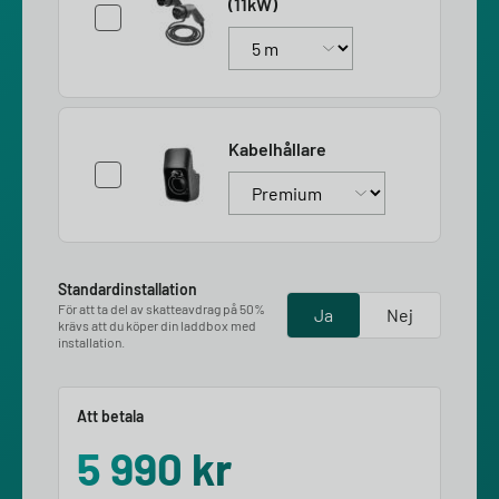
(11kW)
Kabelhållare
Standardinstallation
För att ta del av skatteavdrag på 50%
Ja
Nej
krävs att du köper din laddbox med
installation.
Att betala
5 990
kr