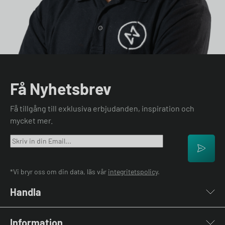
Få Nyhetsbrev
Få tillgång till exklusiva erbjudanden, inspiration och
mycket mer.
*Vi bryr oss om din data, läs vår
integritetspolicy
.
Handla
Laddboxar
Information
Laddkablar