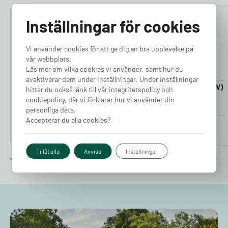
Inställningar för cookies
4.76
4.50
Vi använder cookies för att ge dig en bra upplevelse på
vår webbplats.
Läs mer om vilka cookies vi använder, samt hur du
avaktiverar dem under inställningar. Under inställningar
Laddkabel 5-20m (11kW)
Laddkabel 5-20m (22kW)
hittar du också länk till vår integritetspolicy och
Finns i lager
Finns i lager
cookiepolicy, där vi förklarar hur vi använder din
personliga data.
Accepterar du alla cookies?
Pris från
Pris från
2 380
kr
2 980
kr
Tillåt alla
Avvisa
Inställningar