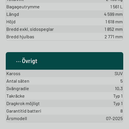
Bagageutrymme
1 561 L
Längd
4 599 mm
Höjd
1 618 mm
Bredd exkl. sidospeglar
1 852 mm
Bredd hjulbas
2 771 mm
Övrigt
Kaross
SUV
Antal säten
5
Svängradie
10,3
Takräcke
Typ 1
Dragkrok möjligt
Typ 1
Garantitid batteri
8
Årsmodell
07-2025