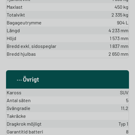
Maxlast
450 kg
Totalvikt
2 335 kg
Bagageutrymme
904 L
Längd
4 233 mm
Höjd
1 573 mm
Bredd exkl. sidospeglar
1 837 mm
Bredd hjulbas
2 650 mm
Övrigt
Kaross
SUV
Antal säten
5
Svängradie
11,2
Takräcke
Dragkrok möjligt
Typ 1
Garantitid batteri
8