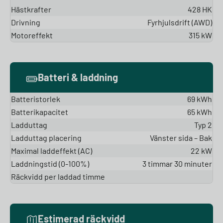
Hästkrafter
428 HK
Drivning
Fyrhjulsdrift (AWD)
Motoreffekt
315 kW
Batteri & laddning
Batteristorlek
69 kWh
Batterikapacitet
65 kWh
Ladduttag
Typ 2
Ladduttag placering
Vänster sida – Bak
Maximal laddeffekt (AC)
22 kW
Laddningstid (0-100%)
3 timmar 30 minuter
Räckvidd per laddad timme
Estimerad räckvidd