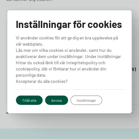
Inställningar för cookies
4.76
4.50
Vi använder cookies för att ge dig en bra upplevelse på
vår webbplats.
Läs mer om vilka cookies vi använder, samt hur du
avaktiverar dem under inställningar. Under inställningar
hittar du också länk till vår integritetspolicy och
cookiepolicy, där vi förklarar hur vi använder din
Laddkabel 5-20m (11kW)
Laddkabel 5-20m (22kW)
personliga data.
Finns i lager
Finns i lager
Accepterar du alla cookies?
Pris från
Pris från
2 380
kr
2 980
kr
Tillåt alla
Avvisa
Inställningar