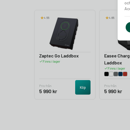
och
Acc
4.55
4.65
Zaptec Go Laddbox
Easee Charg
Finns i lager
Laddbox
Finns i lager
Pris från
Pris från
Köp
5 990
kr
5 990
kr