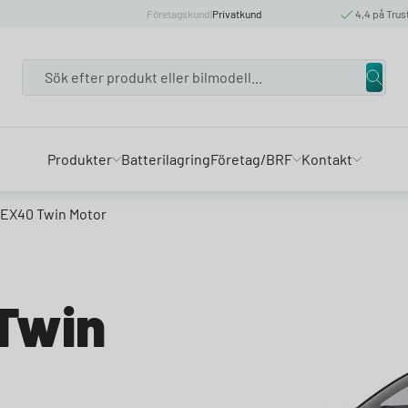
Företagskund
|
Privatkund
4,4 på Trus
Search
Produkter
Batterilagring
Företag/BRF
Kontakt
 EX40 Twin Motor
Twin