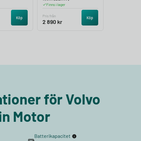
Finns i lager
Pris från
Köp
Köp
2 890
kr
tioner för Volvo
n Motor
Batterikapacitet