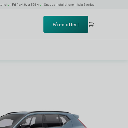
tpilot
Fri frakt över 599 kr
Snabba installationer i hela Sverige
Få en offert