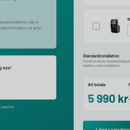
K
ndardinstallation där vi
 administration av grön
Standardinstallation
För att ta del av skatteavdrag p
laddbox med installation.
ng oss!
Att betala
5 990
kr
 service
Lägg i varukor