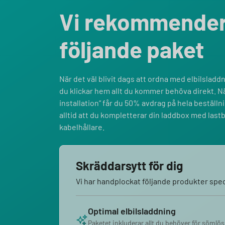
Vi rekommende
följande paket
När det väl blivit dags att ordna med elbilsladdni
du klickar hem allt du kommer behöva direkt. Nä
installation” får du 50% avdrag på hela bestäl
alltid att du kompletterar din laddbox med last
kabelhållare.
Skräddarsytt för dig
Vi har handplockat följande produkter speci
Optimal elbilsladdning
Paketet inkluderar allt du behöver för sömlös