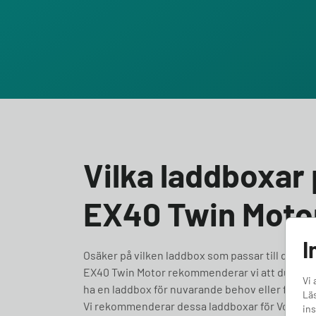
Vilka laddboxar 
EX40 Twin Moto
I
Osäker på vilken laddbox som passar till din Volv
EX40 Twin Motor rekommenderar vi att du väljer
Vi 
ha en laddbox för nuvarande behov eller framtidssä
Läs
Vi rekommenderar dessa laddboxar för Volvo E
ins