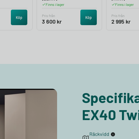
Finns i lager
Finns i lager
Pris från
Pris från
Köp
Köp
3 600
kr
2 995
kr
Specifika
EX40 Twi
Räckvidd