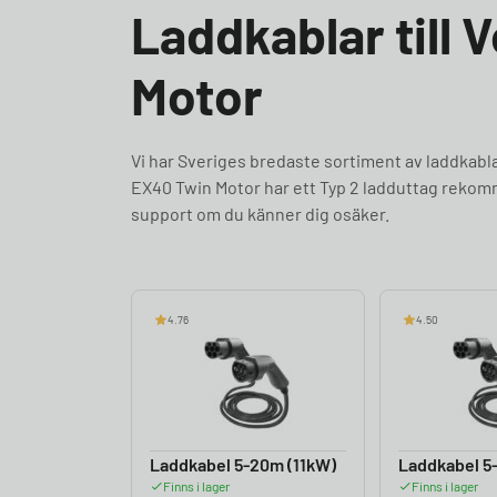
Laddkablar till 
Motor
Vi har Sveriges bredaste sortiment av laddkab
EX40 Twin Motor har ett Typ 2 ladduttag rekomme
support om du känner dig osäker.
4.76
4.50
Laddkabel 5-20m (11kW)
Laddkabel 5
Finns i lager
Finns i lager