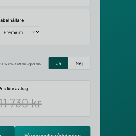
abelhållare
Ja
Nej
å 50% krävs att du köper din
Pris före avdrag
11 730
kr
g
Få personlig rådgivning