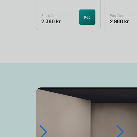
Pris från
Pris från
Köp
2 380
kr
2 980
kr