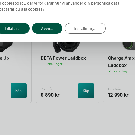
 cookiepolicy, där vi förklarar hur vi använder din personliga data.
epterar du alla cookies?
4.05
4.50
Tillåt alla
Avvisa
Inställningar
e Up
DEFA Power Laddbox
Charge Amp
Finns i lager
Laddbox
Finns i lager
Pris från
Pris från
Köp
Köp
6 890
kr
12 990
kr