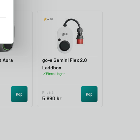
4.67
s Aura
go-e Gemini Flex 2.0
Laddbox
Finns i lager
Pris från
Köp
Köp
5 990
kr