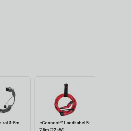
iral 3-5m
eConnect™ Laddkabel 5-
7,5m (22kW)