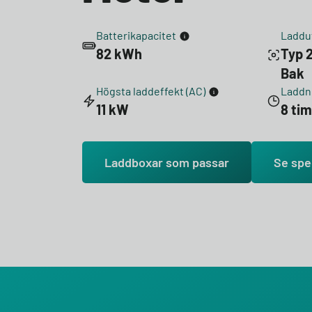
Batterikapacitet
Laddu
82 kWh
Typ 2
Bak
Högsta laddeffekt (AC)
Laddni
11 kW
8 ti
Laddboxar som passar
Se spe