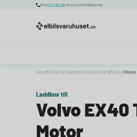
Ring
031-180 180
för personlig rådgivning
Skip to content
Hem
/
Hitta rätt laddbox till din elbil
/
Volvo
/
Volvo
Laddbox till
Volvo EX40 
Motor