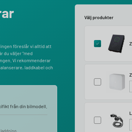
rar
Välj produkter
Z
ngen föreslår vi alltid att
r du väljer “med
lningen. Vi rekommenderar
balanserare, laddkabel och
Z
fikt från din bilmodell.
L
 laddning.