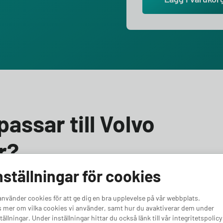
passar till Volvo
r?
nställningar för cookies
o EX40 Twin Motor? Vi hjälper dig välja rätt! Till Volvo
 en laddbox med minst 11 kW effekt. Oavsett om du vill
använder cookies för att ge dig en bra upplevelse på vår webbplats.
kra för en kraftfullare bil, har vi rätt alternativ för dig.
 mer om vilka cookies vi använder, samt hur du avaktiverar dem under
X40 Twin Motor.
tällningar. Under inställningar hittar du också länk till vår integritetspolicy