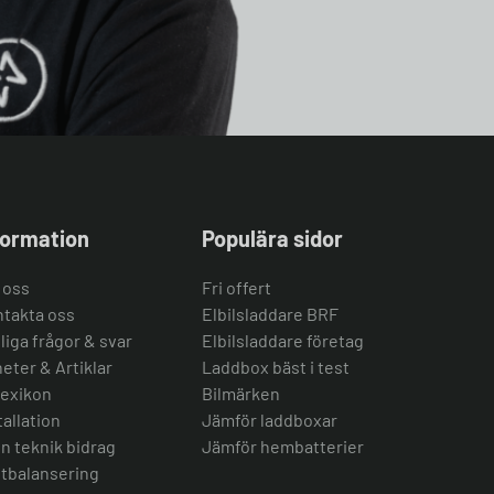
formation
Populära sidor
 oss
Fri offert
takta oss
Elbilsladdare BRF
liga frågor & svar
Elbilsladdare företag
eter & Artiklar
Laddbox bäst i test
lexikon
Bilmärken
tallation
Jämför laddboxar
n teknik bidrag
Jämför hembatterier
tbalansering