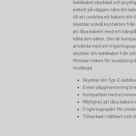
laddkabel skyddad och prydli
enkelt på väggen nära din ladds
till att undvika att kabeln bl
skyddar också kontakten från
att låsa kabeln med ett hängl
hålla den säker. Den är kompat
använda med sin frigöringssp
skyddar din laddkabel från sl
Minskar risken för snubbling 
livslängd.
Skyddar din Typ-2-laddka
Enkel väggmontering bred
Kompatibel med eConnect
Möjlighet att låsa kabeln
Frigöringsspärr för smid
Tillverkad i hållbart och s