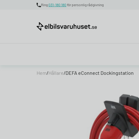
Ring
031-180 180
för personlig rådgivning
Skip to content
Hem
/
Hållare
/
DEFA eConnect Dockingstation