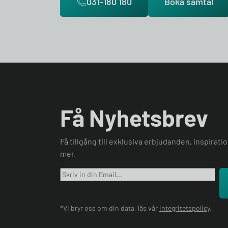
031-180 180
Boka samtal
Få Nyhetsbrev
Få tillgång till exklusiva erbjudanden, inspirat
mer.
*Vi bryr oss om din data, läs vår
integritetspolicy
.