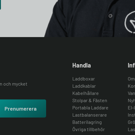
Handla
In
Laddboxar
Om
ion och mycket
Laddkablar
Kon
Kabelhållare
Van
Stolpar & Fästen
Nyh
Portabla Laddare
El-
Prenumerera
Lastbalanserare
Ins
Batterilagring
Grö
Övriga tillbehör
Las