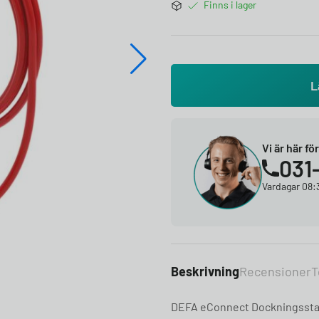
Finns i lager
L
Vi är här fö
031
Vardagar 08:3
Beskrivning
Recensioner
T
DEFA eConnect Dockningsstatio