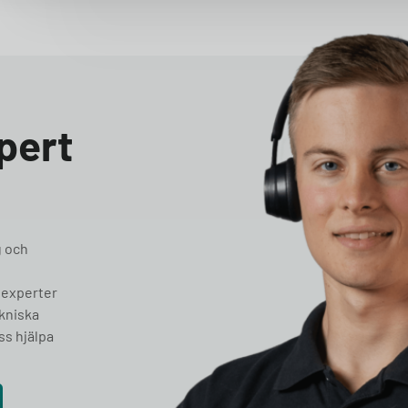
pert
g och
 experter
ekniska
ss hjälpa