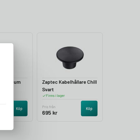
e Premium
Zaptec Kabelhållare Chill
Svart
Finns i lager
Pris från
Köp
Köp
695
kr