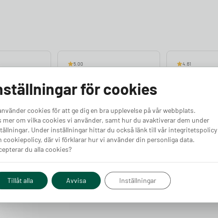
5.00
4.61
nställningar för cookies
använder cookies för att ge dig en bra upplevelse på vår webbplats.
 mer om vilka cookies vi använder, samt hur du avaktiverar dem under
 Rak
Kabelhållare Vinklad
Kabelhållar
tällningar. Under inställningar hittar du också länk till vår integritetspolicy
Finns i lager
Finns i lager
 cookiepolicy, där vi förklarar hur vi använder din personliga data.
epterar du alla cookies?
Pris från
Pris från
Köp
Köp
590
kr
690
kr
Tillåt alla
Avvisa
Inställningar