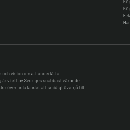
Köp
Köp
Fel
Han
é och vision om att underlätta
ag är vi ett av Sveriges snabbast växande
er över hela landet att smidigt övergå till