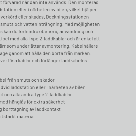
gt förvarad när den inte används. Den monteras
tation eller i närheten av bilen, vilket hjälper
ir överkörd eller skadas. Dockningsstationen
 smuts och vatteninträngning. Med möjligheten
ås kan du förhindra obehörig användning och
ibel med alla Type 2-laddkablar och är enkel att
ärr som underlättar avmontering. Kabelhållare
itage genom att hålla den borta från marken.
över lösa kablar och förlänger laddkabelns
bel från smuts och skador
vid laddstation eller i närheten av bilen
 och alla andra Type 2-laddkablar
 med hänglås för extra säkerhet
ig borttagning av laddkontakt
litstarkt material