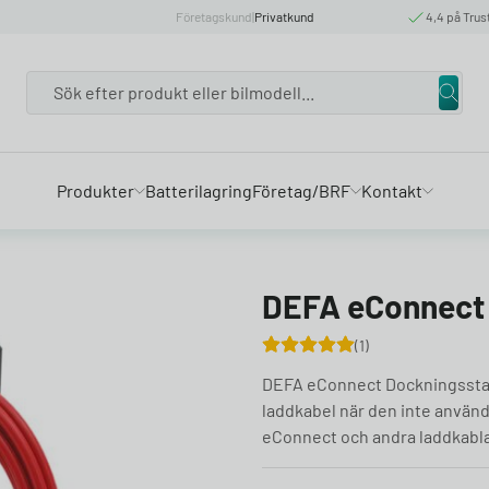
Företagskund
|
Privatkund
4,4 på Trus
Search
Produkter
Batterilagring
Företag/BRF
Kontakt
DEFA eConnect 
1
DEFA eConnect Dockningsstati
laddkabel när den inte använ
eConnect och andra laddkabla