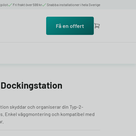
tpilot
Fri frakt över 599 kr
Snabba installationer i hela Sverige
Få en offert
Dockingstation
on skyddar och organiserar din Typ-2-
ds. Enkel väggmontering och kompatibel med
r.