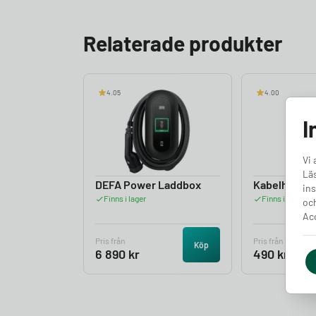
Relaterade produkter
4.05
4.00
I
Vi 
Läs
DEFA Power Laddbox
Kabelhållare
ins
Finns i lager
Finns i lager
och
Acc
Pris från
Pris från
Köp
6 890
kr
490
kr