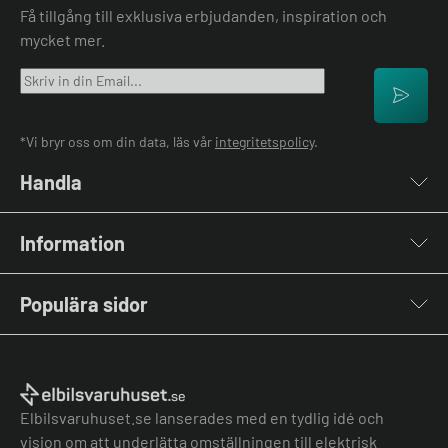
Få tillgång till exklusiva erbjudanden, inspiration och
mycket mer.
*Vi bryr oss om din data, läs vår
integritetspolicy
.
Handla
Laddboxar
Information
Laddkablar
Kabelhållare
Om oss
Stolpar & Fästen
Populära sidor
Kontakta oss
Portabla Laddare
Vanliga frågor & svar
Lastbalanserare
Fri offert
Nyheter & Artiklar
Batterilagring
Elbilsladdare BRF
El-lexikon
Övriga tillbehör
Elbilsladdare företag
Installation
Laddbox bäst i test
Elbilsvaruhuset.se lanserades med en tydlig idé och
Grön teknik bidrag
Bilmärken
vision om att underlätta omställningen till elektrisk