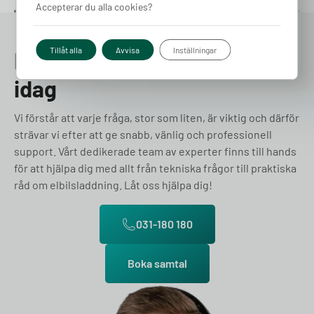
Accepterar du alla cookies?
Tillåt alla
Avvisa
Inställningar
Prata med en expert redan
idag
Vi förstår att varje fråga, stor som liten, är viktig och därför
strävar vi efter att ge snabb, vänlig och professionell
support. Vårt dedikerade team av experter finns till hands
för att hjälpa dig med allt från tekniska frågor till praktiska
råd om elbilsladdning. Låt oss hjälpa dig!
031-180 180
Boka samtal