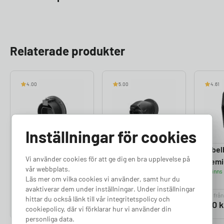
Relaterade produkter
4.00
5.00
4.61
Inställningar för cookies
Kabelhållare Rak
Kabelhållare
Kabel
Vi använder cookies för att ge dig en bra upplevelse på
Finns i lager
Vinklad
Prem
vår webbplats.
Finns i lager
Finns 
Läs mer om vilka cookies vi använder, samt hur du
avaktiverar dem under inställningar. Under inställningar
Pris från
Pris från
Pris från
hittar du också länk till vår integritetspolicy och
490
kr
590
kr
690
k
cookiepolicy, där vi förklarar hur vi använder din
personliga data.