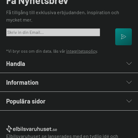
Få tillgång till exklusiva erbjudanden, inspiration och
mycket mer.
*Vi bryr oss om din data, läs vår
integritetspolicy
.
Handla
Laddboxar
Information
Laddkablar
Kabelhållare
Om oss
Stolpar & Fästen
Populära sidor
Kontakta oss
Portabla Laddare
Vanliga frågor & svar
Lastbalanserare
Fri offert
Nyheter & Artiklar
Batterilagring
Elbilsladdare BRF
El-lexikon
Övriga tillbehör
Elbilsladdare företag
Installation
Laddbox bäst i test
Elbilsvaruhuset.se lanserades med en tydlig idé och