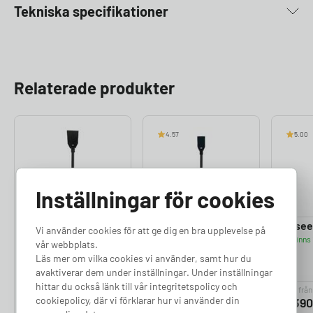
Tekniska specifikationer
Relaterade produkter
4.57
5.00
Inställningar för cookies
NexBlue Edge 2
Zaptec Go
Easee
Vi använder cookies för att ge dig en bra upplevelse på
Finns 
Laddstolpe
Laddstolpe
vår webbplats.
Finns i lager
Finns i lager
Läs mer om vilka cookies vi använder, samt hur du
avaktiverar dem under inställningar. Under inställningar
hittar du också länk till vår integritetspolicy och
Pris från
Pris från
Pris från
cookiepolicy, där vi förklarar hur vi använder din
3 390
kr
3 390
kr
3 39