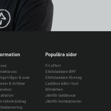
formation
Populära sidor
 oss
Fri offert
takta oss
Elbilsladdare BRF
liga frågor & svar
Elbilsladdare företag
eter & Artiklar
Laddbox bäst i test
lexikon
Bilmärken
tallation
Jämför laddboxar
n teknik bidrag
Jämför hembatterier
tbalansering