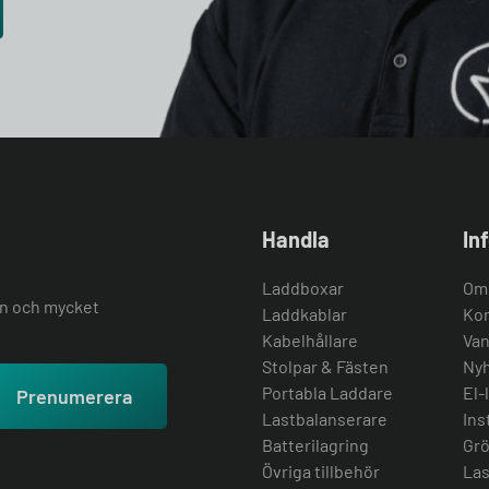
Handla
In
Laddboxar
Om
ion och mycket
Laddkablar
Kon
Kabelhållare
Van
Stolpar & Fästen
Nyh
Portabla Laddare
El-
Prenumerera
Lastbalanserare
Ins
Batterilagring
Grö
Övriga tillbehör
Las