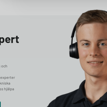
pert
g och
 experter
ekniska
ss hjälpa