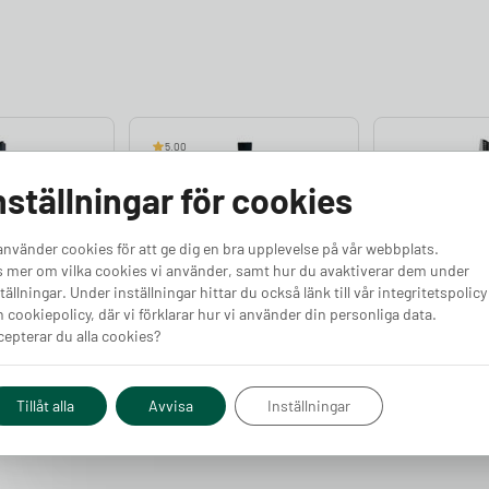
5.00
nställningar för cookies
använder cookies för att ge dig en bra upplevelse på vår webbplats.
 mer om vilka cookies vi använder, samt hur du avaktiverar dem under
Premium
Easee Laddstolpe
Easee Prem
tällningar. Under inställningar hittar du också länk till vår integritetspolicy
Finns i lager
 cookiepolicy, där vi förklarar hur vi använder din personliga data.
Laddstolpe
epterar du alla cookies?
Finns i lager
Pris från
Pris från
Köp
Köp
3 390
kr
5 990
kr
Tillåt alla
Avvisa
Inställningar