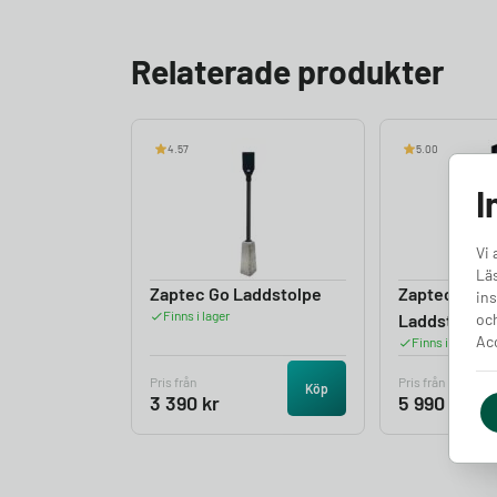
Relaterade produkter
4.57
5.00
I
Vi 
Läs
Zaptec Go Laddstolpe
Zaptec Go 
ins
Finns i lager
Laddstolpe
och
Acc
Finns i lager
Pris från
Pris från
Köp
3 390
kr
5 990
kr