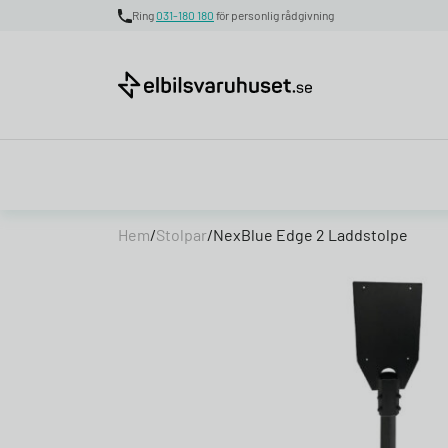
Ring
031-180 180
för personlig rådgivning
Skip to content
Hem
/
Stolpar
/
NexBlue Edge 2 Laddstolpe