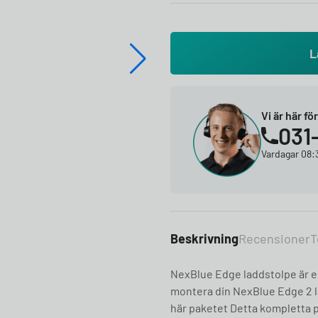
L
Vi är här fö
031
Vardagar 08:3
Beskrivning
Recensioner
T
NexBlue Edge laddstolpe är en 
montera din NexBlue Edge 2
här paketet Detta kompletta pa