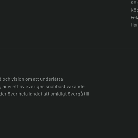
Köp
Köp
Fel
Han
é och vision om att underlätta
ag är vi ett av Sveriges snabbast växande
er över hela landet att smidigt övergå till