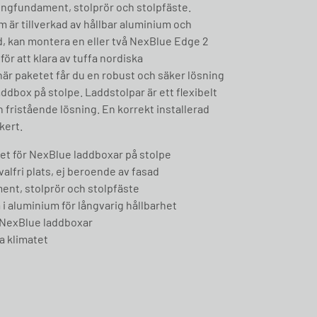
tongfundament, stolprör och stolpfäste.
 är tillverkad av hållbar aluminium och
d, kan montera en eller två NexBlue Edge 2
ör att klara av tuffa nordiska
är paketet får du en robust och säker lösning
ddbox på stolpe. Laddstolpar är ett flexibelt
en fristående lösning. En korrekt installerad
kert.
t för NexBlue laddboxar på stolpe
valfri plats, ej beroende av fasad
nt, stolprör och stolpfäste
 i aluminium för långvarig hållbarhet
 NexBlue laddboxar
a klimatet