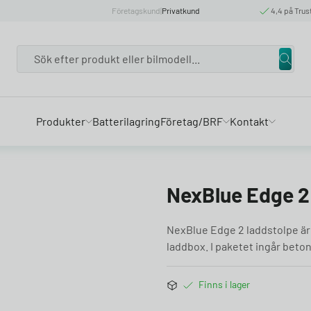
Företagskund
|
Privatkund
4,4 på Trus
Search
Produkter
Batterilagring
Företag/BRF
Kontakt
NexBlue Edge 2
NexBlue Edge 2 laddstolpe är
laddbox. I paketet ingår beto
Finns i lager