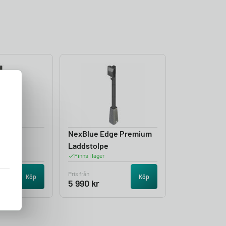
ium
NexBlue Edge Premium
Laddstolpe
Finns i lager
Pris från
Köp
Köp
5 990
kr