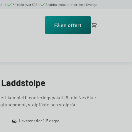
tpilot
Fri frakt över 599 kr
Snabba installationer i hela Sverige
Få en offert
 Laddstolpe
 ett komplett monteringspaket för din NexBlue
ngfundament, stolpfäste och stolprör.
Leveranstid: 1-5 dagar