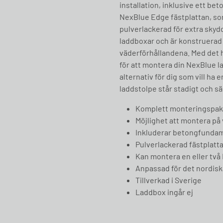
installation, inklusive ett be
NexBlue Edge fästplattan, som
pulverlackerad för extra skyd
laddboxar och är konstruerad f
väderförhållandena. Med det h
för att montera din NexBlue la
alternativ för dig som vill ha 
laddstolpe står stadigt och sä
Komplett monteringspake
Möjlighet att montera på 
Inkluderar betongfundame
Pulverlackerad fästplatta
Kan montera en eller två
Anpassad för det nordisk
Tillverkad i Sverige
Laddbox ingår ej