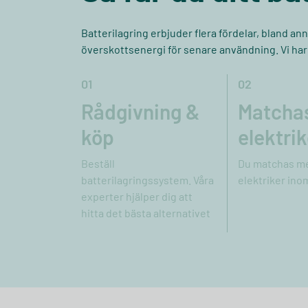
Batterilagring erbjuder flera fördelar, bland an
överskottsenergi för senare användning. Vi har gj
01
02
Rådgivning &
Matcha
köp
elektrik
Beställ
Du matchas me
batterilagringssystem. Våra
elektriker ino
experter hjälper dig att
hitta det bästa alternativet