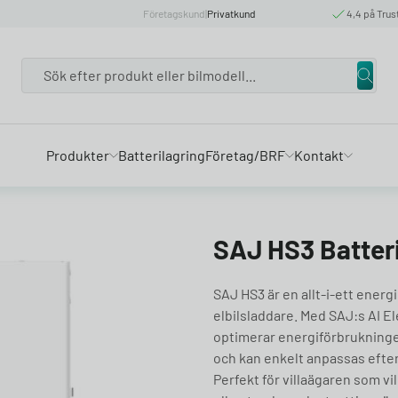
Företagskund
|
Privatkund
4,4 på Trus
Search
Produkter
Batterilagring
Företag/BRF
Kontakt
SAJ HS3 Batter
SAJ HS3 är en allt‑i‑ett energ
elbilsladdare. Med SAJ:s AI Ele
optimerar energiförbrukningen
och kan enkelt anpassas efter
Perfekt för villaägaren som v