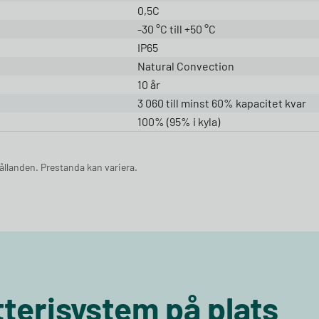
0,5C
-30 °C till +50 °C
IP65
Natural Convection
10 år
3 060 till minst 60% kapacitet kvar
100% (95% i kyla)
llanden. Prestanda kan variera.
atterisystem på plats