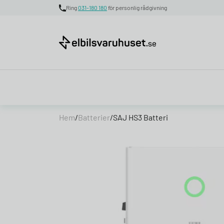
Ring
031-180 180
för personlig rådgivning
Skip to content
Hem
/
Batterier
/
SAJ HS3 Batteri