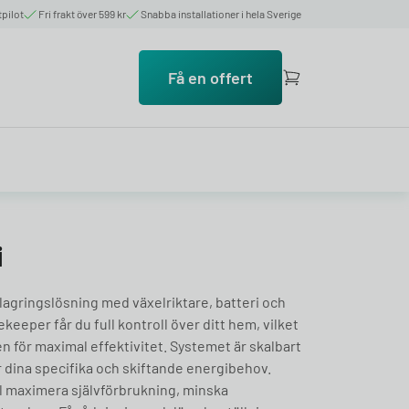
tpilot
Fri frakt över 599 kr
Snabba installationer i hela Sverige
Få en offert
i
ilagringslösning med växelriktare, batteri och
keeper får du full kontroll över ditt hem, vilket
 för maximal effektivitet. Systemet är skalbart
 dina specifika och skiftande energibehov.
ill maximera självförbrukning, minska