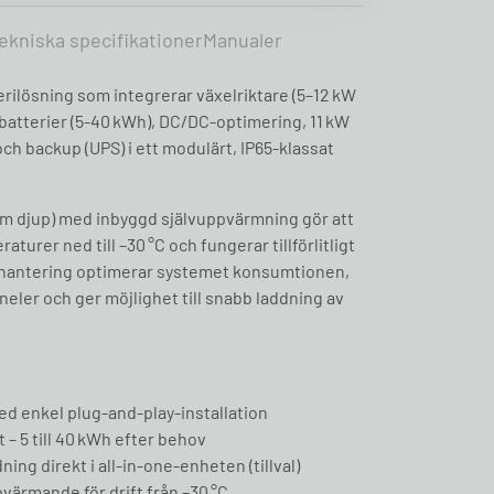
ekniska specifikationer
Manualer
rilösning som integrerar växelriktare (5–12 kW
batterier (5-40 kWh), DC/DC‑optimering, 11 kW
ch backup (UPS) i ett modulärt, IP65‑klassat
cm djup) med inbyggd självuppvärmning gör att
urer ned till –30 °C och fungerar tillförlitligt
gihantering optimerar systemet konsumtionen,
neler och ger möjlighet till snabb laddning av
ed enkel plug‑and‑play‑installation
– 5 till 40 kWh efter behov
ing direkt i all‑in‑one‑enheten (tillval)
värmande för drift från –30 °C