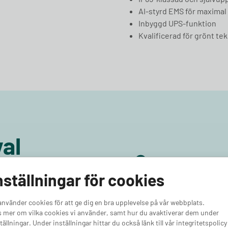
AI‑styrd EMS för maximal 
Inbyggd UPS‑funktion
Kvalificerad för grönt te
val
Enkel beställnin
Snabba installat
nställningar för cookies
 under ett och samma tak från
 installation via utvalda
Alltid prisvärt
ng till 50% avdrag med ”Grön
använder cookies för att ge dig en bra upplevelse på vår webbplats.
 mer om vilka cookies vi använder, samt hur du avaktiverar dem under
tällningar. Under inställningar hittar du också länk till vår integritetspolicy