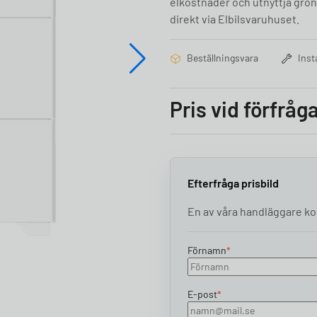
elkostnader och utnyttja grön
direkt via Elbilsvaruhuset.
Beställningsvara
Inst
Pris vid förfråg
Efterfråga prisbild
En av våra handläggare kon
Förnamn
*
E-post
*