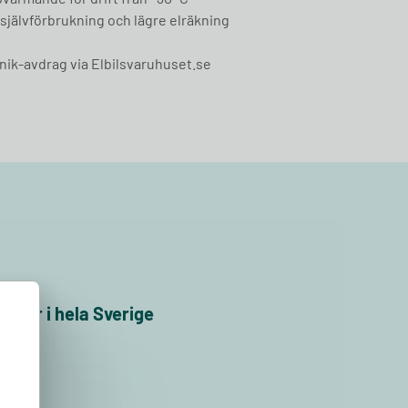
självförbrukning och lägre elräkning
knik‑avdrag via Elbilsvaruhuset.se
g
ioner i hela Sverige