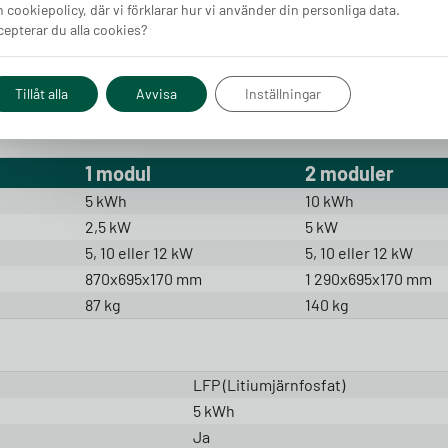
 cookiepolicy, där vi förklarar hur vi använder din personliga data.
epterar du alla cookies?
Tillåt alla
Avvisa
Inställningar
1 modul
2 moduler
5 kWh
10 kWh
2,5 kW
5 kW
5, 10 eller 12 kW
5, 10 eller 12 kW
870x695x170 mm
1 290x695x170 mm
87 kg
140 kg
LFP (Litiumjärnfosfat)
5 kWh
Ja