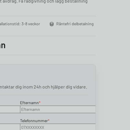
t avdrag. Få rådgivning och lägg beställning
allationstid: 3-8 veckor
Räntefri delbetalning
an
taktar dig inom 24h och hjälper dig vidare.
Efternamn
*
Telefonnummer
*