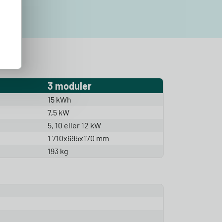
3 moduler
15 kWh
7,5 kW
5, 10 eller 12 kW
1 710x695x170 mm
193 kg