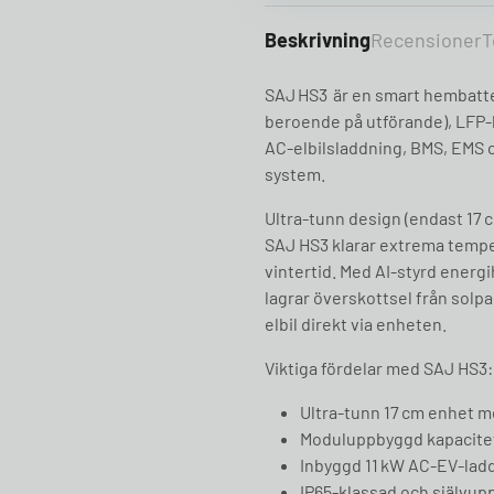
Beskrivning
Recensioner
T
SAJ HS3 är en smart hembatte
beroende på utförande), LFP‑
AC‑elbilsladdning, BMS, EMS o
system.
Ultra‑tunn design (endast 17 
SAJ HS3 klarar extrema temperat
vintertid. Med AI-styrd ener
lagrar överskottsel från solpa
elbil direkt via enheten.
Viktiga fördelar med SAJ HS3:
Ultra‑tunn 17 cm enhet m
Moduluppbyggd kapacitet 
Inbyggd 11 kW AC‑EV‑laddn
IP65‑klassad och självupp