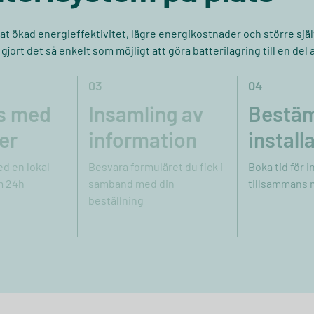
nat ökad energieffektivitet, lägre energikostnader och större sjä
ort det så enkelt som möjligt att göra batterilagring till en del av
03
04
s med
Insamling av
Bestäm 
er
information
install
d en lokal
Besvara formuläret du fick i
Boka tid för i
m 24h
samband med din
tillsammans 
beställning