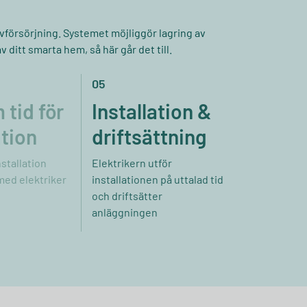
lvförsörjning. Systemet möjliggör lagring av
 ditt smarta hem, så här går det till.
05
tid för
Installation &
ation
driftsättning
nstallation
Elektrikern utför
med elektriker
installationen på uttalad tid
och driftsätter
anläggningen