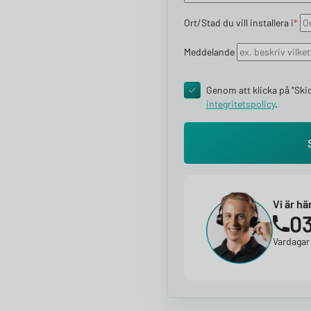
Ort/Stad du vill installera i
*
Meddelande
Genom att klicka på “Skic
integritetspolicy
​.
Vi är hä
03
Vardagar