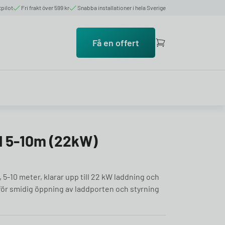
tpilot
Fri frakt över 599 kr
Snabba installationer i hela Sverige
Få en offert
l 5-10m (22kW)
2, 5-10 meter, klarar upp till 22 kW laddning och
för smidig öppning av laddporten och styrning