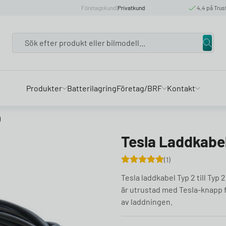
Företagskund
|
Privatkund
4,4 på Trus
Search
Produkter
Batterilagring
Företag/BRF
Kontakt
)
Tesla Laddkabe
1
Tesla laddkabel Typ 2 till Typ 
är utrustad med Tesla-knapp 
av laddningen.