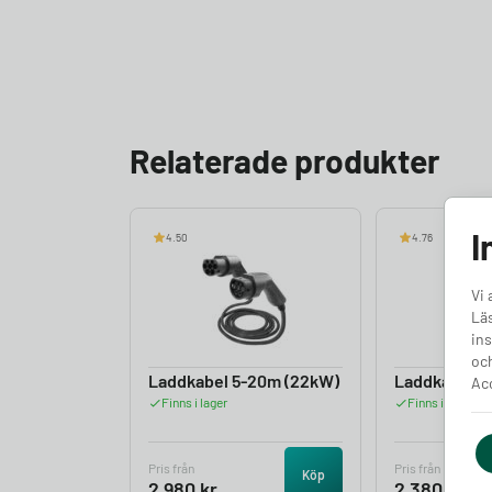
Relaterade produkter
I
4.50
4.76
Vi 
Läs
ins
och
Laddkabel 5-20m (22kW)
Laddkabel 5
Acc
Finns i lager
Finns i lager
Pris från
Pris från
Köp
2 980
kr
2 380
kr