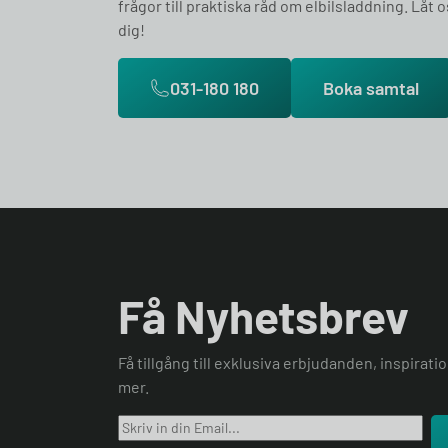
frågor till praktiska råd om elbilsladdning. Låt o
dig!
031-180 180
Boka samtal
Få Nyhetsbrev
Få tillgång till exklusiva erbjudanden, inspirat
mer.