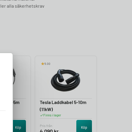
ler alla säkerhetskrav
5.00
iral 3-5m
Tesla Laddkabel 5-10m
(11kW)
Finns i lager
Pris från
Köp
Köp
4 090
kr