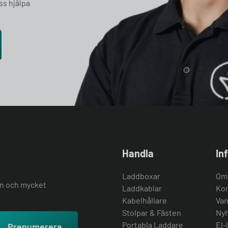
ss hjälpa
Handla
In
Laddboxar
Om
ion och mycket
Laddkablar
Kon
Kabelhållare
Van
Stolpar & Fästen
Nyh
Portabla Laddare
El-
Prenumerera