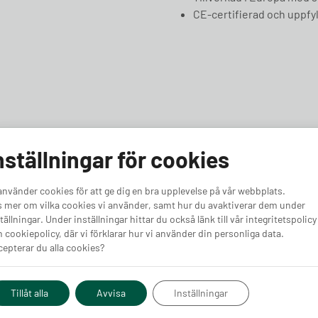
CE-certifierad och uppfyl
nställningar för cookies
4.67
använder cookies för att ge dig en bra upplevelse på vår webbplats.
 mer om vilka cookies vi använder, samt hur du avaktiverar dem under
tällningar. Under inställningar hittar du också länk till vår integritetspolicy
 cookiepolicy, där vi förklarar hur vi använder din personliga data.
-20m (11kW)
Easee Laddkabel 7,5m
Laddkabel Sp
epterar du alla cookies?
(22kW)
(11kW)
Finns i lager
Finns i lager
Tillåt alla
Avvisa
Inställningar
Pris från
Pris från
Köp
Köp
3 600
kr
2 995
kr