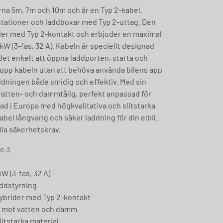
erna 5m, 7m och 10m och är en Typ 2-kabel.
tationer och laddboxar med Typ 2-uttag. Den
rider med Typ 2-kontakt och erbjuder en maximal
 kW (3-fas, 32 A). Kabeln är speciellt designad
et enkelt att öppna laddporten, starta och
 upp kabeln utan att behöva använda bilens app
laddningen både smidig och effektiv. Med sin
 vatten- och dammtålig, perfekt anpassad för
kad i Europa med högkvalitativa och slitstarka
abel långvarig och säker laddning för din elbil.
lla säkerhetskrav.
de 3
W (3-fas, 32 A)
addstyrning
lhybrider med Typ 2-kontakt
lig mot vatten och damm
litstarka material