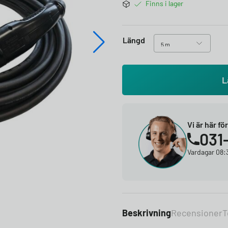
Finns i lager
Längd
L
Vi är här fö
031
Vardagar 08:3
Beskrivning
Recensioner
T