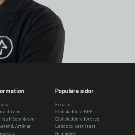
formation
Populära sidor
 oss
Fri offert
takta oss
Elbilsladdare BRF
liga frågor & svar
Elbilsladdare företag
eter & Artiklar
Laddbox bäst i test
lexikon
Bilmärken