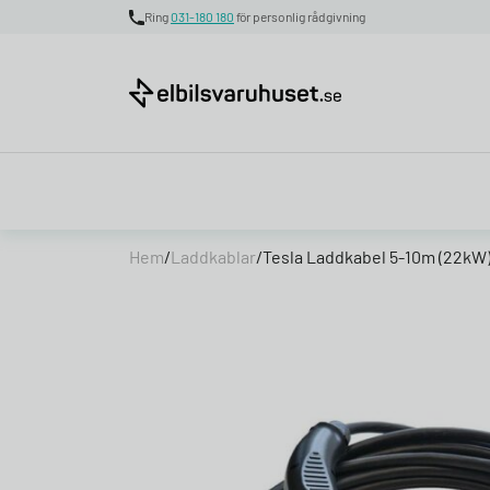
Ring
031-180 180
för personlig rådgivning
Skip to content
Hem
/
Laddkablar
/
Tesla Laddkabel 5-10m (22kW