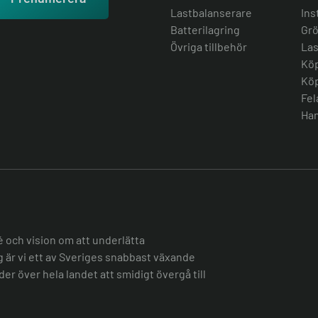
Lastbalanserare
Ins
Batterilagring
Grö
Övriga tillbehör
Las
Köp
Köp
Fel
Han
é och vision om att underlätta
ag är vi ett av Sveriges snabbast växande
er över hela landet att smidigt övergå till