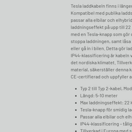
Tesla laddkabeln finns i läng
Kompatibel med publika ladds
passar alla elbilar och elhyb
laddningseffekt på upp till 22
med en Tesla-knapp som gör d
stoppa laddningen, samt låsa
eller gå in i bilen. Detta gör 
IP44-klassificering är kabeln
det nordiska klimatet. Tillver
material, säkerställer denna k
CE-certifierad och uppfyller a
Typ 2 till Typ 2-kabel, Mo
Längd: 5-10 meter
Max laddningseffekt: 22 k
Tesla-knapp för smidig l
Passar alla elbilar och e
IP44-klassificering – tå
Tillverkad i Europa med s