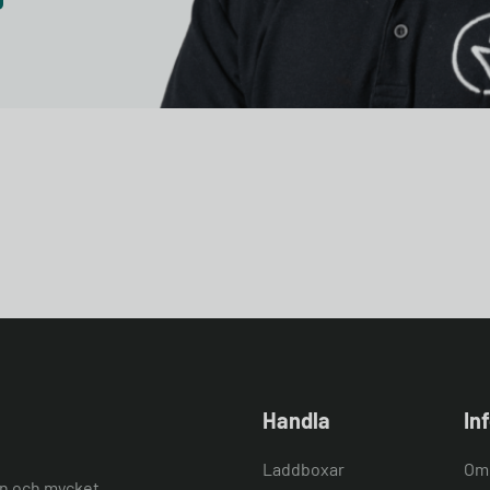
Handla
In
Laddboxar
Om
ion och mycket