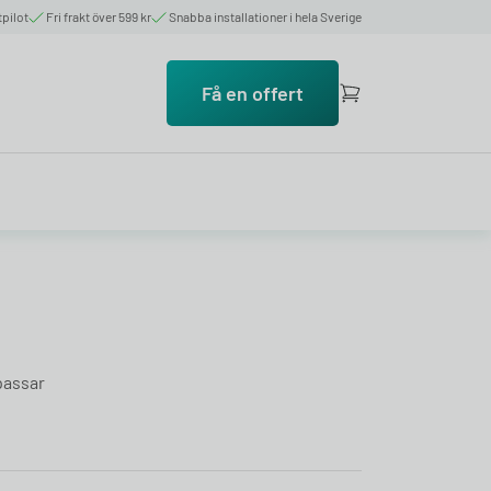
tpilot
Fri frakt över 599 kr
Snabba installationer i hela Sverige
Få en offert
 passar
: