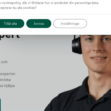
 cookiepolicy, där vi förklarar hur vi använder din personliga data.
epterar du alla cookies?
Tillåt alla
Avvisa
Inställningar
pert
g och
 experter
ekniska
ss hjälpa