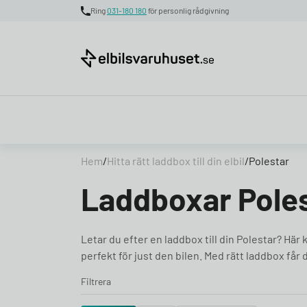
Ring
031-180 180
för personlig rådgivning
Skip to content
Hem
/
Hitta rätt laddbox till din elbil
/
Polestar
Laddboxar Pole
Letar du efter en laddbox till din Polestar? Här
perfekt för just den bilen. Med rätt laddbox får 
Filtrera