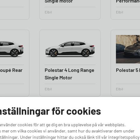
Single motor
Performan
Elbil
Elbil
Coupé Rear
Polestar 4 Long Range
Polestar 5
Single Motor
Elbil
Elbil
nställningar för cookies
använder cookies för att ge dig en bra upplevelse på vår webbplats.
 mer om vilka cookies vi använder, samt hur du avaktiverar dem under
tällningar. Under inställningar hittar du också länk till vår integritetspolicy