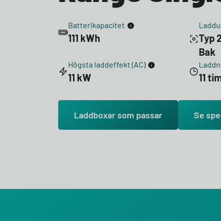
Batterikapacitet
Laddu
111 kWh
Typ 2
Bak
Högsta laddeffekt (AC)
Laddni
11 kW
11 t
Laddboxar som passar
Se spe