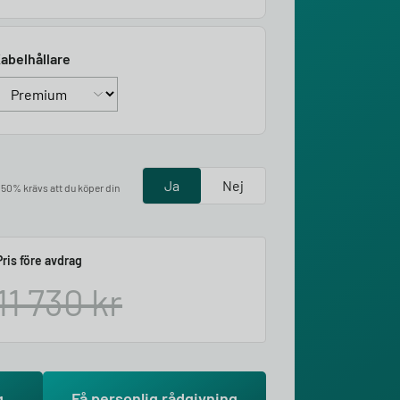
abelhållare
Ja
Nej
å 50% krävs att du köper din
Pris före avdrag
11 730
kr
g
Få personlig rådgivning