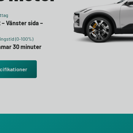
ttag
 – Vänster sida –
ngstid (0-100%)
immar 30 minuter
cifikationer