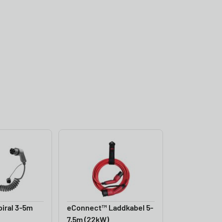
iral 3-5m
eConnect™ Laddkabel 5-
7,5m (22kW)