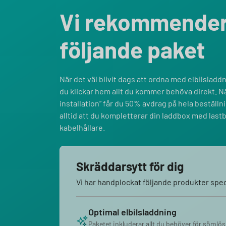
Vi rekommende
följande paket
När det väl blivit dags att ordna med elbilsladdni
du klickar hem allt du kommer behöva direkt. Nä
installation” får du 50% avdrag på hela bestäl
alltid att du kompletterar din laddbox med last
kabelhållare.
Skräddarsytt för dig
Vi har handplockat följande produkter speci
Optimal elbilsladdning
Paketet inkluderar allt du behöver för sömlös