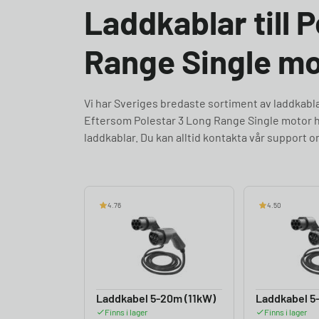
Laddkablar till 
Range Single mo
Vi har Sveriges bredaste sortiment av laddkabl
Eftersom Polestar 3 Long Range Single motor h
laddkablar. Du kan alltid kontakta vår support 
4.76
4.50
Laddkabel 5-20m (11kW)
Laddkabel 5
Finns i lager
Finns i lager