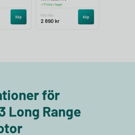
Finns i lager
Pris från
Köp
Köp
2 890
kr
tioner för
 3 Long Range
otor