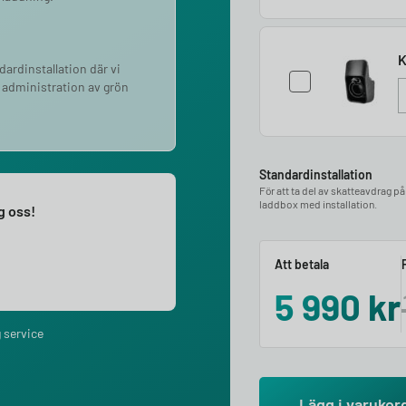
K
ndardinstallation där vi
 administration av grön
Standardinstallation
För att ta del av skatteavdrag p
laddbox med installation.
ng oss!
Att betala
5 990
kr
 service
Lägg i varukor