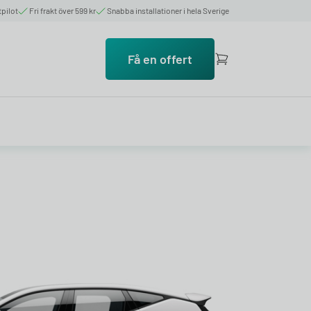
tpilot
Fri frakt över 599 kr
Snabba installationer i hela Sverige
Få en offert