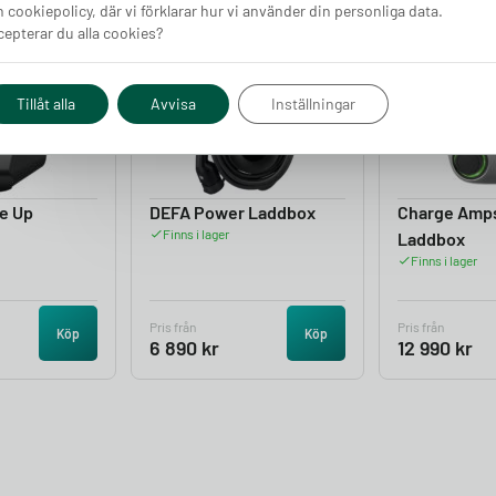
 cookiepolicy, där vi förklarar hur vi använder din personliga data.
epterar du alla cookies?
4.05
4.50
Tillåt alla
Avvisa
Inställningar
e Up
DEFA Power Laddbox
Charge Amp
Finns i lager
Laddbox
Finns i lager
Pris från
Pris från
Köp
Köp
6 890
kr
12 990
kr