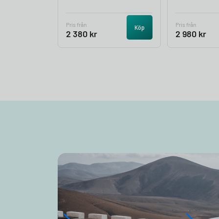
Pris från
Pris från
Köp
2 380
kr
2 980
kr