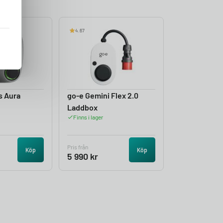
4.67
s Aura
go-e Gemini Flex 2.0
Laddbox
Finns i lager
Pris från
Köp
Köp
5 990
kr