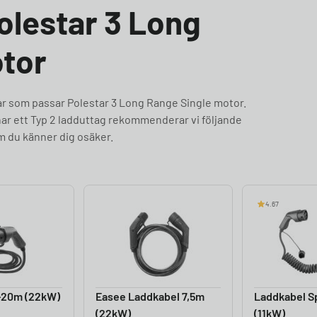
Polestar 3 Long
tor
ar som passar Polestar 3 Long Range Single motor.
ar ett Typ 2 ladduttag rekommenderar vi följande
om du känner dig osäker.
4.67
-20m (22kW)
Easee Laddkabel 7,5m
Laddkabel Sp
(22kW)
(11kW)