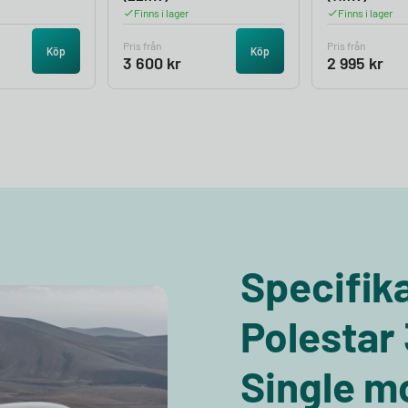
Finns i lager
Finns i lager
Pris från
Pris från
Köp
Köp
3 600
kr
2 995
kr
Specifika
Polestar
Single m