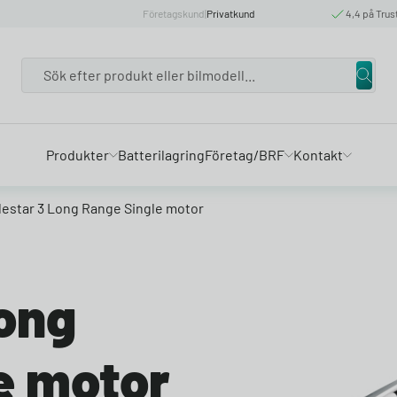
Företagskund
|
Privatkund
4,4 på Trus
Search
Produkter
Batterilagring
Företag/BRF
Kontakt
lestar 3 Long Range Single motor
Long
e motor