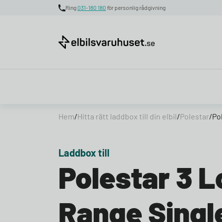
Ring
031-180 180
för personlig rådgivning
Skip to content
Hem
/
Hitta rätt laddbox till din elbil
/
Polestar
/
Po
Laddbox till
Polestar 3 
Range Singl