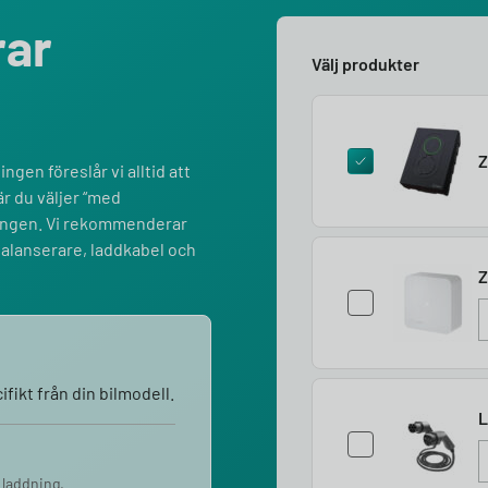
rar
Välj produkter
Z
ngen föreslår vi alltid att
r du väljer “med
lningen. Vi rekommenderar
balanserare, laddkabel och
Z
fikt från din bilmodell.
L
 laddning.