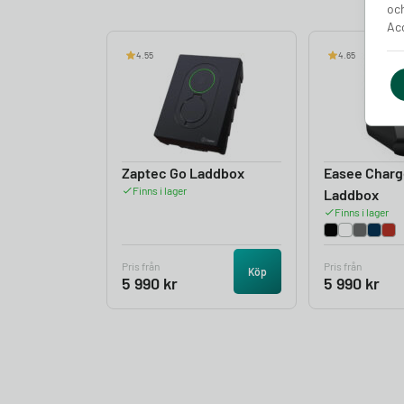
och
Acc
4.55
4.65
Zaptec Go Laddbox
Easee Charg
Finns i lager
Laddbox
Finns i lager
Pris från
Pris från
Köp
5 990
kr
5 990
kr