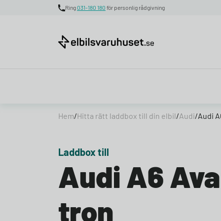
Ring
031-180 180
för personlig rådgivning
Skip to content
Hem
/
Hitta rätt laddbox till din elbil
/
Audi
/
Audi A
Laddbox till
Audi A6 Ava
tron