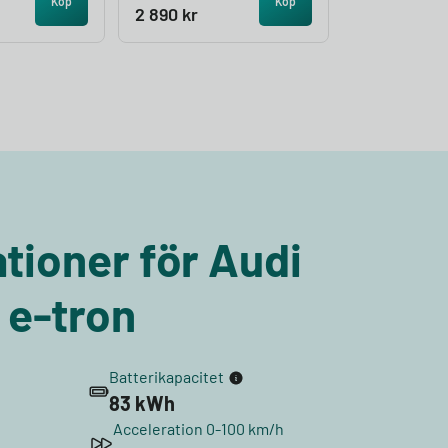
Köp
Köp
2 890
kr
tioner för Audi
 e-tron
Batterikapacitet
83 kWh
Acceleration 0-100 km/h