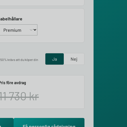
abelhållare
Ja
Nej
å 50% krävs att du köper din
Pris före avdrag
11 730
kr
g
Få personlig rådgivning