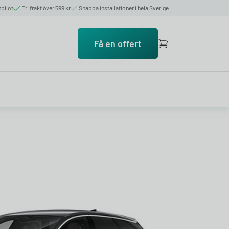
tpilot
Fri frakt över 599 kr
Snabba installationer i hela Sverige
Få en offert