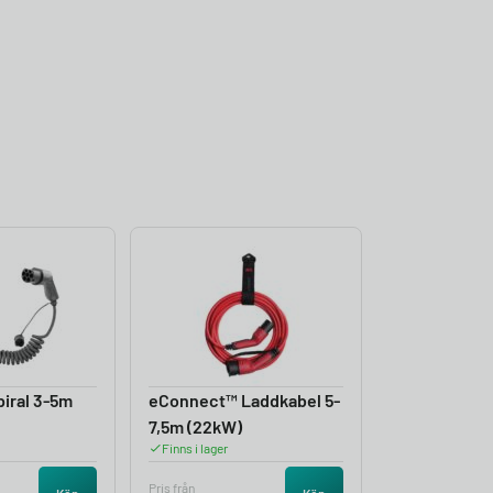
iral 3-5m
eConnect™ Laddkabel 5-
7,5m (22kW)
Finns i lager
Pris från