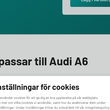
passar till Audi A6
nställningar för cookies
A6 Avant e-tron ? Vi hjälper dig välja rätt! Till Audi A6
laddbox med minst 11 kW effekt. Oavsett om du vill ha en
använder cookies för att ge dig en bra upplevelse på vår webbplats.
r en kraftfullare bil, har vi rätt alternativ för dig. Vi
 mer om vilka cookies vi använder, samt hur du avaktiverar dem under
nt e-tron .
tällningar. Under inställningar hittar du också länk till vår integritetspolicy