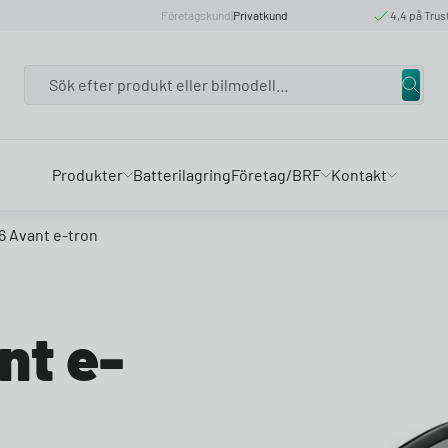
Företagskund
|
Privatkund
4,4 på Trus
Search
Produkter
Batterilagring
Företag/BRF
Kontakt
6 Avant e-tron
nt e-