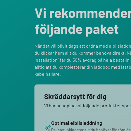
Vi rekommende
följande paket
När det väl blivit dags att ordna med elbilsladdni
du klickar hem allt du kommer behöva direkt. Nä
installation” får du 50% avdrag på hela bestäl
alltid att du kompletterar din laddbox med last
kabelhållare.
Skräddarsytt för dig
Vi har handplockat följande produkter speci
Optimal elbilsladdning
Paketet inkluderar allt du behöver för sömlös