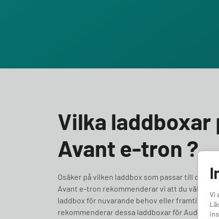
Vilka laddboxar 
Avant e-tron ?
I
Osäker på vilken laddbox som passar till din Audi 
Avant e-tron rekommenderar vi att du väljer en 
Vi 
laddbox för nuvarande behov eller framtidssäkra fö
Läs
rekommenderar dessa laddboxar för Audi A6 Ava
ins