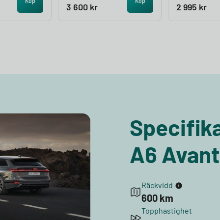
Köp
Köp
3 600
kr
2 995
kr
Specifika
A6 Avant
Räckvidd
600 km
Topphastighet