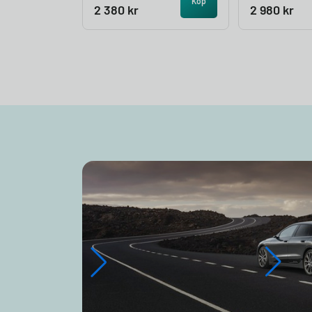
Köp
2 380
kr
2 980
kr