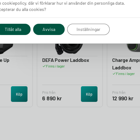
 cookiepolicy, där vi förklarar hur vi använder din personliga data.
epterar du alla cookies?
4.05
4.50
Tillåt alla
Avvisa
Inställningar
e Up
DEFA Power Laddbox
Charge Amp
Finns i lager
Laddbox
Finns i lager
Pris från
Pris från
Köp
Köp
6 890
kr
12 990
kr