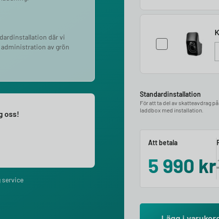
K
ndardinstallation där vi
 administration av grön
Standardinstallation
För att ta del av skatteavdrag p
laddbox med installation.
ng oss!
Att betala
5 990
kr
 service
Lägg i varukor