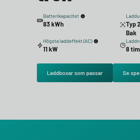
Batterikapacitet
Laddu
83 kWh
Typ 2
Bak
Högsta laddeffekt (AC)
Laddni
11 kW
8 ti
Laddboxar som passar
Se spe