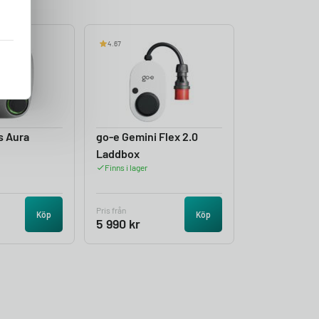
4.67
s Aura
go-e Gemini Flex 2.0
Laddbox
Finns i lager
Pris från
Köp
Köp
5 990
kr