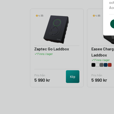
och
Acc
4.55
4.65
Zaptec Go Laddbox
Easee Charg
Finns i lager
Laddbox
Finns i lager
Pris från
Pris från
Köp
5 990
kr
5 990
kr