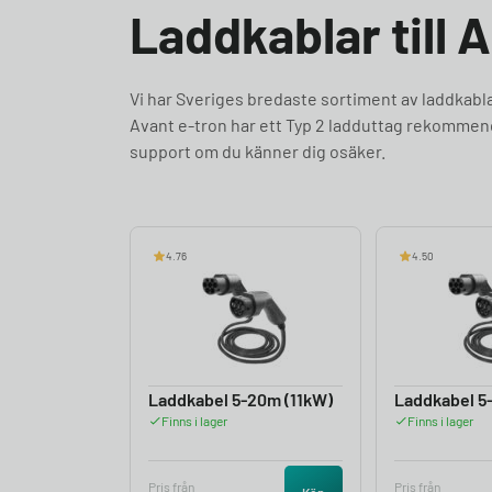
Laddkablar till 
Vi har Sveriges bredaste sortiment av laddkabl
Avant e-tron har ett Typ 2 ladduttag rekommende
support om du känner dig osäker.
4.76
4.50
Laddkabel 5-20m (11kW)
Laddkabel 5
Finns i lager
Finns i lager
Pris från
Pris från