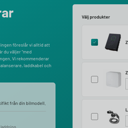
rar
Välj produkter
Z
ngen föreslår vi alltid att
r du väljer “med
lningen. Vi rekommenderar
balanserare, laddkabel och
Z
fikt från din bilmodell.
L
 laddning.