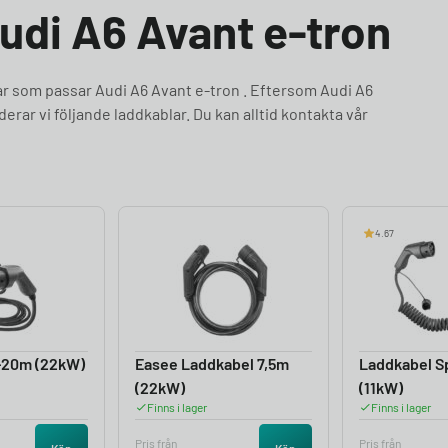
Audi A6 Avant e-tron
ar som passar Audi A6 Avant e-tron . Eftersom Audi A6
rar vi följande laddkablar. Du kan alltid kontakta vår
4.67
-20m (22kW)
Easee Laddkabel 7,5m
Laddkabel Sp
(22kW)
(11kW)
Finns i lager
Finns i lager
Pris från
Pris från