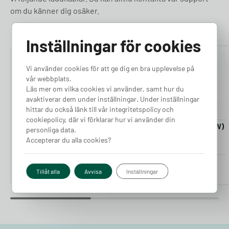
om du känner dig osäker.
Inställningar för cookies
4.76
4.50
Vi använder cookies för att ge dig en bra upplevelse på
vår webbplats.
Läs mer om vilka cookies vi använder, samt hur du
avaktiverar dem under inställningar. Under inställningar
hittar du också länk till vår integritetspolicy och
cookiepolicy, där vi förklarar hur vi använder din
Laddkabel 5-20m (11kW)
Laddkabel 5-20m (22kW)
personliga data.
Finns i lager
Finns i lager
Accepterar du alla cookies?
Pris från
Pris från
2 380
kr
2 980
kr
Tillåt alla
Avvisa
Inställningar