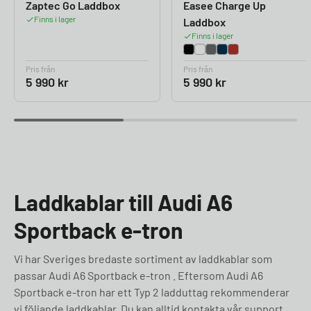
Zaptec Go Laddbox
Easee Charge Up
Finns i lager
Laddbox
Finns i lager
Pris från
Pris från
5 990
kr
5 990
kr
Laddkablar till Audi A6
Sportback e-tron
Vi har Sveriges bredaste sortiment av laddkablar som
passar Audi A6 Sportback e-tron . Eftersom Audi A6
Sportback e-tron har ett Typ 2 ladduttag rekommenderar
vi följande laddkablar. Du kan alltid kontakta vår support