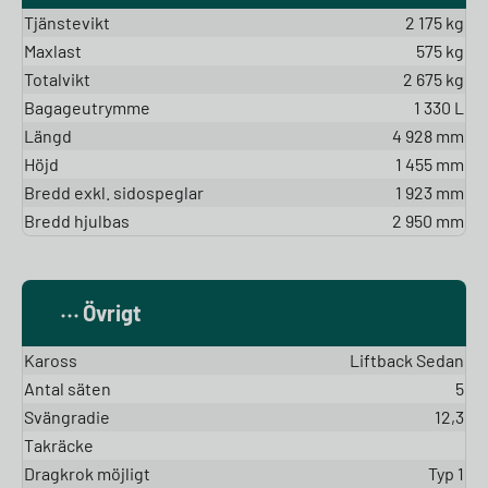
Tjänstevikt
2 175 kg
Maxlast
575 kg
Totalvikt
2 675 kg
Bagageutrymme
1 330 L
Längd
4 928 mm
Höjd
1 455 mm
Bredd exkl. sidospeglar
1 923 mm
Bredd hjulbas
2 950 mm
Övrigt
Kaross
Liftback Sedan
Antal säten
5
Svängradie
12,3
Takräcke
Dragkrok möjligt
Typ 1