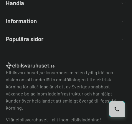
Handla
Laddboxar
Information
Laddkablar
Kabelhållare
Om oss
Stolpar & Fästen
Populära sidor
Kontakta oss
Portabla Laddare
Vanliga frågor & svar
Lastbalanserare
Fri offert
Nyheter & Artiklar
Batterilagring
Elbilsladdare BRF
El-lexikon
Övriga tillbehör
Elbilsladdare företag
Installation
Laddbox bäst i test
Elbilsvaruhuset.se lanserades med en tydlig idé och
Grön teknik bidrag
Bilmärken
vision om att underlätta omställningen till elektrisk
Lastbalansering
Jämför laddboxar
körning för alla! Idag är vi ett av Sveriges snabbast
Köpvillkor
Jämför hembatterier
växande bolag inom laddinfrastruktur och har hjälpt
Köpvillkor batteri
kunder över hela landet att smidigt övergå till fossilfri
Felanmälan
körning.
Hantera cookies
Vi är elbilsvaruhuset – allt inom elbilsladdning!