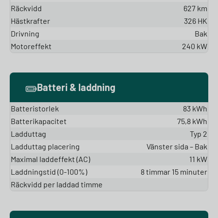
Räckvidd
627 km
Hästkrafter
326 HK
Drivning
Bak
Motoreffekt
240 kW
Batteri & laddning
Batteristorlek
83 kWh
Batterikapacitet
75,8 kWh
Ladduttag
Typ 2
Ladduttag placering
Vänster sida – Bak
Maximal laddeffekt (AC)
11 kW
Laddningstid (0-100%)
8 timmar 15 minuter
Räckvidd per laddad timme