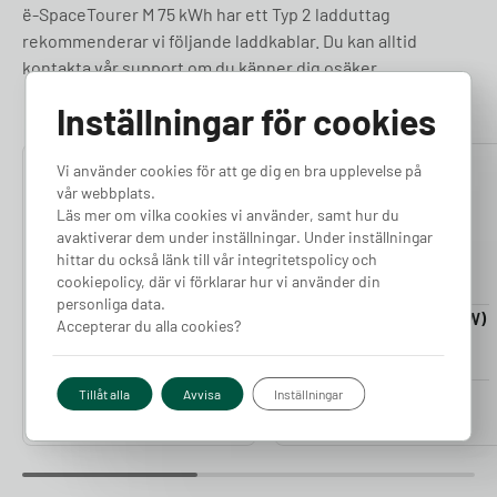
ë-SpaceTourer M 75 kWh har ett Typ 2 ladduttag
rekommenderar vi följande laddkablar. Du kan alltid
kontakta vår support om du känner dig osäker.
Inställningar för cookies
Vi använder cookies för att ge dig en bra upplevelse på
4.76
4.50
vår webbplats.
Läs mer om vilka cookies vi använder, samt hur du
avaktiverar dem under inställningar. Under inställningar
hittar du också länk till vår integritetspolicy och
cookiepolicy, där vi förklarar hur vi använder din
personliga data.
Laddkabel 5-20m (11kW)
Laddkabel 5-20m (22kW)
Accepterar du alla cookies?
Finns i lager
Finns i lager
Pris från
Pris från
Tillåt alla
Avvisa
Inställningar
2 380
kr
2 980
kr