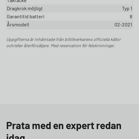
Takräcke
Dragkrok möjligt
Typ 1
Garantitid batteri
8
Årsmodell
02-2021
Uppgifterna är inhämtade från biltillverkarens officiella källor
och/eller återförsäljare. Med reservation för felskrivningar.
Prata med en expert redan
idag