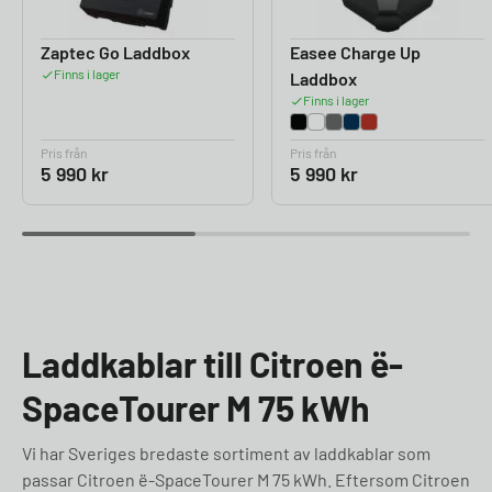
Zaptec Go Laddbox
Easee Charge Up
Finns i lager
Laddbox
Finns i lager
Pris från
Pris från
5 990
kr
5 990
kr
Laddkablar till Citroen ë-
SpaceTourer M 75 kWh
Vi har Sveriges bredaste sortiment av laddkablar som
passar Citroen ë-SpaceTourer M 75 kWh. Eftersom Citroen