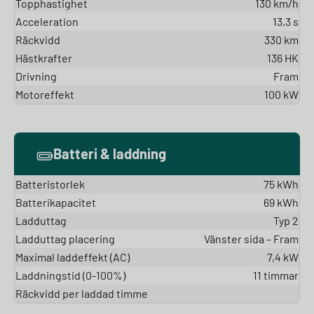
Topphastighet
130 km/h
Acceleration
13,3 s
Räckvidd
330 km
Hästkrafter
136 HK
Drivning
Fram
Motoreffekt
100 kW
Batteri & laddning
Batteristorlek
75 kWh
Batterikapacitet
69 kWh
Ladduttag
Typ 2
Ladduttag placering
Vänster sida – Fram
Maximal laddeffekt (AC)
7,4 kW
Laddningstid (0-100%)
11 timmar
Räckvidd per laddad timme