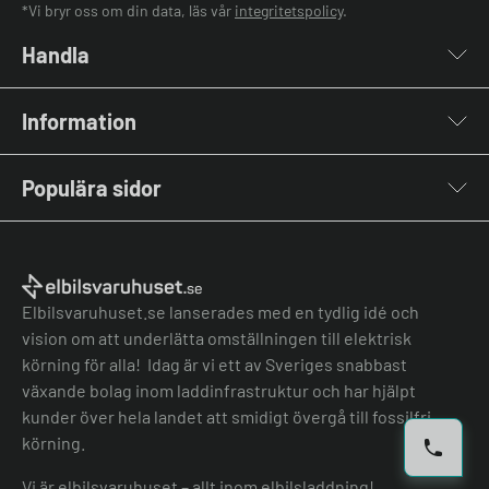
*Vi bryr oss om din data, läs vår
integritetspolicy
.
Handla
Laddboxar
Information
Laddkablar
Kabelhållare
Om oss
Stolpar & Fästen
Populära sidor
Kontakta oss
Portabla Laddare
Vanliga frågor & svar
Lastbalanserare
Fri offert
Nyheter & Artiklar
Batterilagring
Elbilsladdare BRF
El-lexikon
Övriga tillbehör
Elbilsladdare företag
Installation
Laddbox bäst i test
Elbilsvaruhuset.se lanserades med en tydlig idé och
Grön teknik bidrag
Bilmärken
vision om att underlätta omställningen till elektrisk
Lastbalansering
Jämför laddboxar
körning för alla! Idag är vi ett av Sveriges snabbast
Köpvillkor
Jämför hembatterier
växande bolag inom laddinfrastruktur och har hjälpt
Köpvillkor batteri
kunder över hela landet att smidigt övergå till fossilfri
Felanmälan
körning.
Hantera cookies
Vi är elbilsvaruhuset – allt inom elbilsladdning!