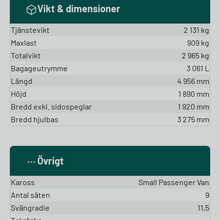
Vikt & dimensioner
Tjänstevikt
2 131 kg
Maxlast
909 kg
Totalvikt
2 965 kg
Bagageutrymme
3 061 L
Längd
4 956 mm
Höjd
1 890 mm
Bredd exkl. sidospeglar
1 920 mm
Bredd hjulbas
3 275 mm
Övrigt
Kaross
Small Passenger Van
Antal säten
9
Svängradie
11,5