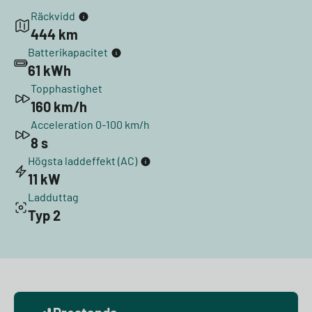
Räckvidd
444 km
Batterikapacitet
61 kWh
Topphastighet
160 km/h
Acceleration 0-100 km/h
8 s
Högsta laddeffekt (AC)
11 kW
Ladduttag
Typ 2