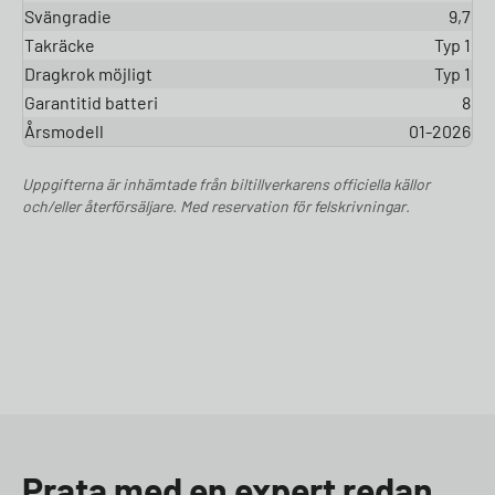
Svängradie
9,7
Takräcke
Typ 1
Dragkrok möjligt
Typ 1
Garantitid batteri
8
Årsmodell
01-2026
Uppgifterna är inhämtade från biltillverkarens officiella källor
och/eller återförsäljare. Med reservation för felskrivningar.
Prata med en expert redan