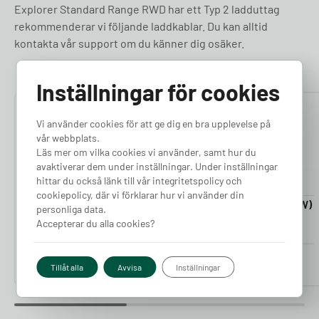
Explorer Standard Range RWD har ett Typ 2 ladduttag
rekommenderar vi följande laddkablar. Du kan alltid
kontakta vår support om du känner dig osäker.
Inställningar för cookies
4.76
4.50
Vi använder cookies för att ge dig en bra upplevelse på
vår webbplats.
Läs mer om vilka cookies vi använder, samt hur du
avaktiverar dem under inställningar. Under inställningar
hittar du också länk till vår integritetspolicy och
cookiepolicy, där vi förklarar hur vi använder din
Laddkabel 5-20m (11kW)
Laddkabel 5-20m (22kW)
personliga data.
Finns i lager
Finns i lager
Accepterar du alla cookies?
Pris från
Pris från
2 380
kr
2 980
kr
Tillåt alla
Avvisa
Inställningar