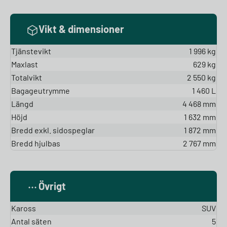
Vikt & dimensioner
Tjänstevikt
1 996 kg
Maxlast
629 kg
Totalvikt
2 550 kg
Bagageutrymme
1 460 L
Längd
4 468 mm
Höjd
1 632 mm
Bredd exkl. sidospeglar
1 872 mm
Bredd hjulbas
2 767 mm
Övrigt
Kaross
SUV
Antal säten
5