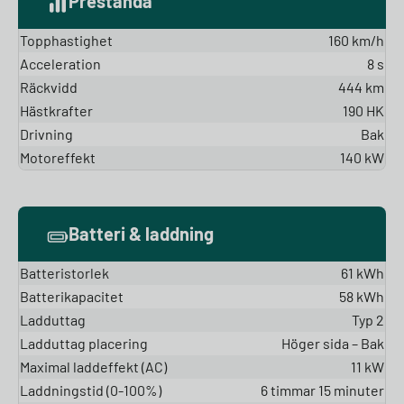
Prestanda
Topphastighet
160 km/h
Acceleration
8 s
Räckvidd
444 km
Hästkrafter
190 HK
Drivning
Bak
Motoreffekt
140 kW
Batteri & laddning
Batteristorlek
61 kWh
Batterikapacitet
58 kWh
Ladduttag
Typ 2
Ladduttag placering
Höger sida – Bak
Maximal laddeffekt (AC)
11 kW
Laddningstid (0-100%)
6 timmar 15 minuter