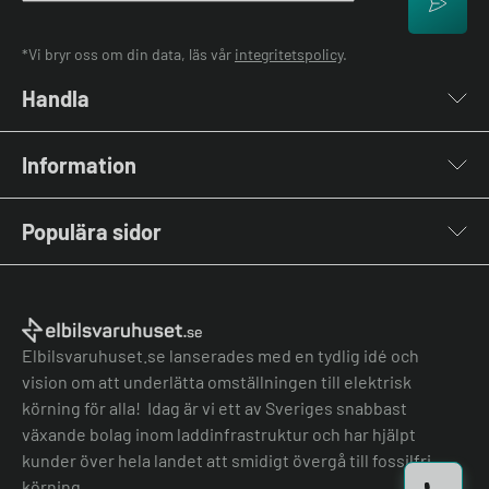
*Vi bryr oss om din data, läs vår
integritetspolicy
.
Handla
Laddboxar
Information
Laddkablar
Kabelhållare
Om oss
Stolpar & Fästen
Populära sidor
Kontakta oss
Portabla Laddare
Vanliga frågor & svar
Lastbalanserare
Fri offert
Nyheter & Artiklar
Batterilagring
Elbilsladdare BRF
El-lexikon
Övriga tillbehör
Elbilsladdare företag
Installation
Laddbox bäst i test
Elbilsvaruhuset.se lanserades med en tydlig idé och
Grön teknik bidrag
Bilmärken
vision om att underlätta omställningen till elektrisk
Lastbalansering
Jämför laddboxar
körning för alla! Idag är vi ett av Sveriges snabbast
Köpvillkor
Jämför hembatterier
växande bolag inom laddinfrastruktur och har hjälpt
Köpvillkor batteri
kunder över hela landet att smidigt övergå till fossilfri
Felanmälan
körning.