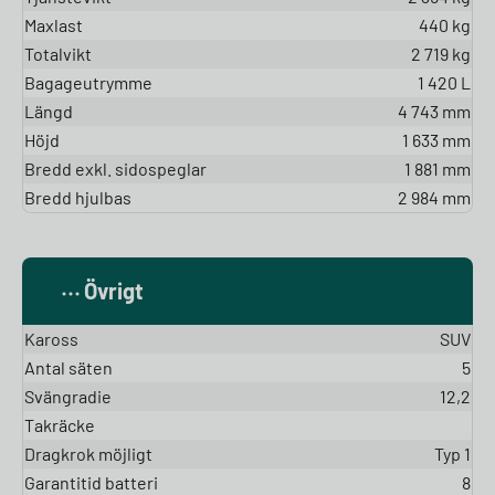
Maxlast
440 kg
Totalvikt
2 719 kg
Bagageutrymme
1 420 L
Längd
4 743 mm
Höjd
1 633 mm
Bredd exkl. sidospeglar
1 881 mm
Bredd hjulbas
2 984 mm
Övrigt
Kaross
SUV
Antal säten
5
Svängradie
12,2
Takräcke
Dragkrok möjligt
Typ 1
Garantitid batteri
8