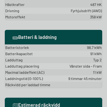
Hästkrafter
487 HK
Drivning
Fyrhjulsdrift (AWD)
Motoreffekt
358 kW
Batteri & laddning
Batteristorlek
98,7 kWh
Batterikapacitet
91 kWh
Ladduttag
Typ 2
Ladduttag placering
Vänster sida – Fram
Maximal laddeffekt (AC)
11 kW
Laddningstid (0-100%)
9 timmar 45 minuter
Räckvidd per laddad timme
Estimerad räckvidd