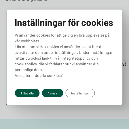
Inställningar för cookies
4.76
4.50
Vi använder cookies för att ge dig en bra upplevelse på
vår webbplats.
Läs mer om vilka cookies vi använder, samt hur du
avaktiverar dem under inställningar. Under inställningar
hittar du också länk till vår integritetspolicy och
cookiepolicy, där vi förklarar hur vi använder din
Laddkabel 5-20m (11kW)
Laddkabel 5-20m (22kW)
personliga data.
Finns i lager
Finns i lager
Accepterar du alla cookies?
Pris från
Pris från
2 380
kr
2 980
kr
Tillåt alla
Avvisa
Inställningar