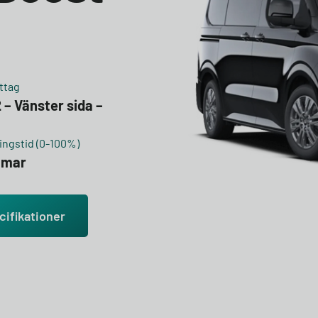
ttag
 – Vänster sida –
m
ngstid (0-100%)
mmar
cifikationer