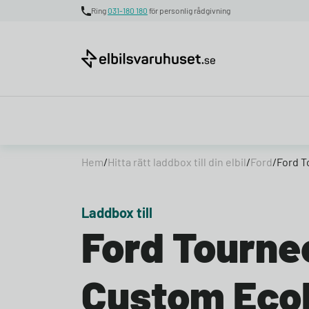
Ring
031-180 180
för personlig rådgivning
Skip to content
Hem
/
Hitta rätt laddbox till din elbil
/
Ford
/
Ford 
Laddbox till
Ford Tourne
Custom Eco