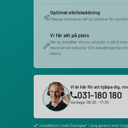
Optimal elbilsladdning
Paketet inkluderar allt du behöver för sömlös
Vi får allt på plats
När du beställer via oss erbjuder vi alltid sta
bland annat bekostar 10m kabeldragning och
teknik.
Vi är här för att hjälpa dig, ri
031-180 180
Vardagar 08:30 – 17:30
Installation i hela Sverige
Lång garanti med trygg