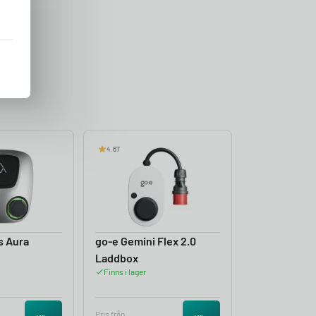
4.67
s Aura
go-e Gemini Flex 2.0
Laddbox
Finns i lager
Pris från