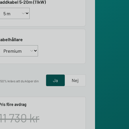
addkabel 5-20m (11kW)
abelhållare
Ja
Nej
å 50% krävs att du köper din
Pris före avdrag
11 730
kr