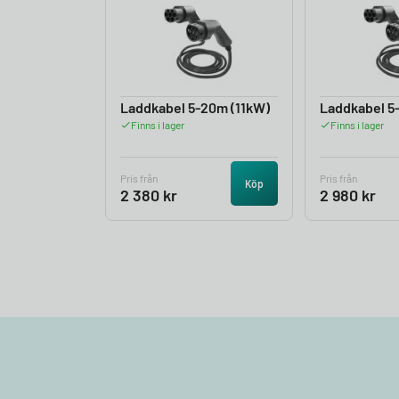
Laddkabel 5-20m (11kW)
Laddkabel 5
Finns i lager
Finns i lager
Pris från
Pris från
Köp
2 380
kr
2 980
kr