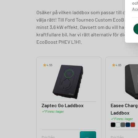
och
Acc
Osäker på vilken laddbox som passar till din F
välja rätt! Till Ford Tourneo Custom EcoBoost 
minst 3,6 kW effekt. Oavsett om du vill ha en l
kraftfullare bil, har vi rätt alternativ för dig
EcoBoost PHEV L1H1.
4.55
4.65
Zaptec Go Laddbox
Easee Charg
Finns i lager
Laddbox
Finns i lager
Pris från
Pris från