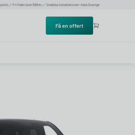
tpilot
Fri frakt över 599 kr
Snabba installationer i hela Sverige
Få en offert