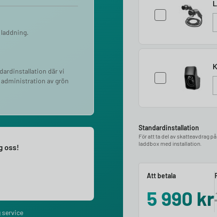
L
 laddning.
K
ndardinstallation där vi
 administration av grön
Standardinstallation
För att ta del av skatteavdrag p
laddbox med installation.
ng oss!
Att betala
5 990
kr
 service