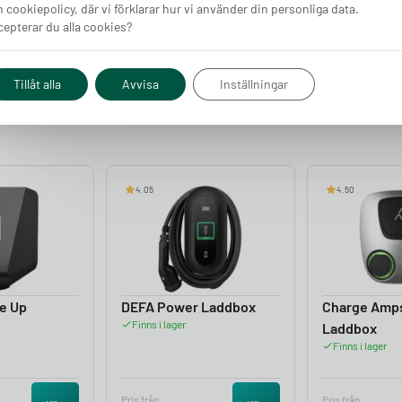
 cookiepolicy, där vi förklarar hur vi använder din personliga data.
epterar du alla cookies?
ord Tourneo Custom EcoBoost PHEV L1H1? Vi hjälper dig
PHEV L1H1 rekommenderar vi att du väljer en laddbox med
addbox för nuvarande behov eller framtidssäkra för en
Tillåt alla
Avvisa
Inställningar
. Vi rekommenderar dessa laddboxar för Ford Tourneo Custom
4.05
4.50
e Up
DEFA Power Laddbox
Charge Amp
Finns i lager
Laddbox
Finns i lager
Pris från
Pris från