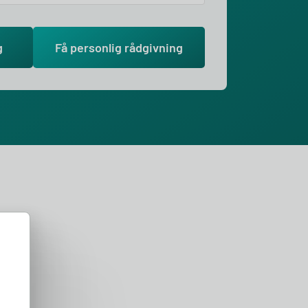
g
Få personlig rådgivning