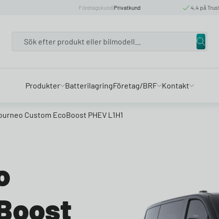
Företagskund
|
Privatkund
4,4 på Trus
Search
Produkter
Batterilagring
Företag/BRF
Kontakt
Tourneo Custom EcoBoost PHEV L1H1
o
Boost