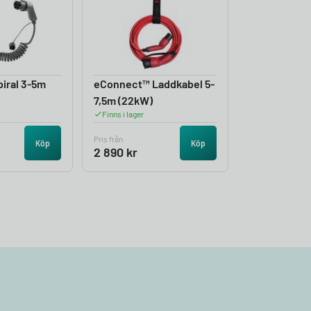
iral 3-5m
eConnect™ Laddkabel 5-
7,5m (22kW)
Finns i lager
Pris från
Köp
Köp
2 890
kr