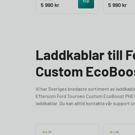
Köp
5 990
kr
5 990
kr
Laddkablar till 
Custom EcoBoos
Vi har Sveriges bredaste sortiment av laddka
Eftersom Ford Tourneo Custom EcoBoost PHEV L
laddkablar. Du kan alltid kontakta vår support 
4.76
4.50