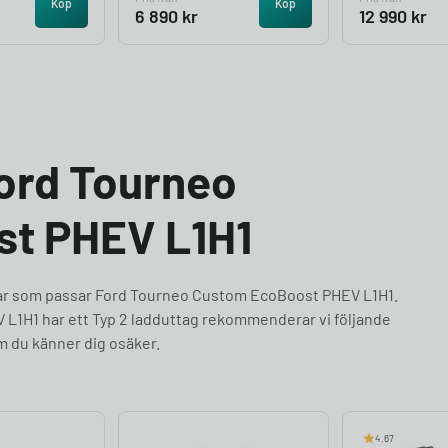
Köp
Köp
6 890
kr
12 990
kr
Ford Tourneo
t PHEV L1H1
blar som passar Ford Tourneo Custom EcoBoost PHEV L1H1.
1H1 har ett Typ 2 ladduttag rekommenderar vi följande
om du känner dig osäker.
4.67