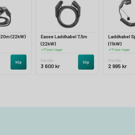
-20m (22kW)
Easee Laddkabel 7,5m
Laddkabel Sp
(22kW)
(11kW)
Finns i lager
Finns i lager
Pris från
Pris från
Köp
Köp
3 600
kr
2 995
kr