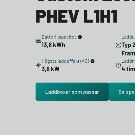
PHEV L1H1
Batterikapacitet
Laddu
13,6 kWh
Typ 2
Fra
Högsta laddeffekt (AC)
Laddni
3,6 kW
4 ti
Laddboxar som passar
Se spe