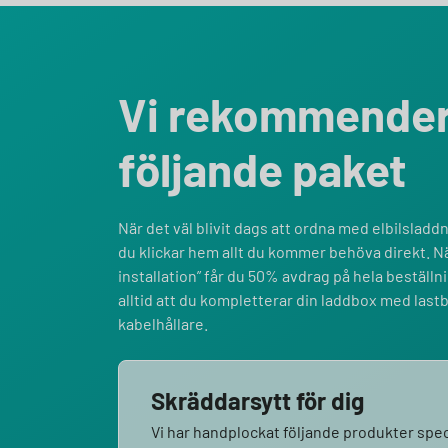
Vi rekommende
följande paket
När det väl blivit dags att ordna med elbilsladdni
du klickar hem allt du kommer behöva direkt. Nä
installation” får du 50% avdrag på hela bestäl
alltid att du kompletterar din laddbox med last
kabelhållare.
Skräddarsytt för dig
Vi har handplockat följande produkter speci