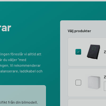
rar
Välj produkter
Z
ngen föreslår vi alltid att
r du väljer “med
lningen. Vi rekommenderar
balanserare, laddkabel och
Z
fikt från din bilmodell.