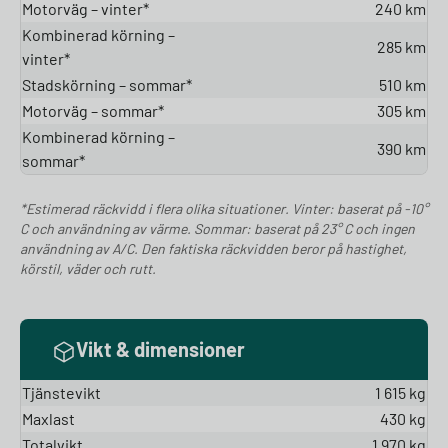
Motorväg – vinter*
240 km
Kombinerad körning –
285 km
vinter*
Stadskörning – sommar*
510 km
Motorväg – sommar*
305 km
Kombinerad körning –
390 km
sommar*
*Estimerad räckvidd i flera olika situationer. Vinter: baserat på -10°
C och användning av värme. Sommar: baserat på 23° C och ingen
användning av A/C. Den faktiska räckvidden beror på hastighet,
körstil, väder och rutt.
Vikt & dimensioner
Tjänstevikt
1 615 kg
Maxlast
430 kg
Totalvikt
1 970 kg