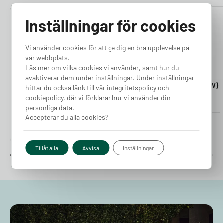
Inställningar för cookies
4.76
4.50
Vi använder cookies för att ge dig en bra upplevelse på
vår webbplats.
Läs mer om vilka cookies vi använder, samt hur du
avaktiverar dem under inställningar. Under inställningar
Laddkabel 5-20m (11kW)
Laddkabel 5-20m (22kW)
hittar du också länk till vår integritetspolicy och
Finns i lager
Finns i lager
cookiepolicy, där vi förklarar hur vi använder din
personliga data.
Accepterar du alla cookies?
Pris från
Pris från
2 380
kr
2 980
kr
Tillåt alla
Avvisa
Inställningar