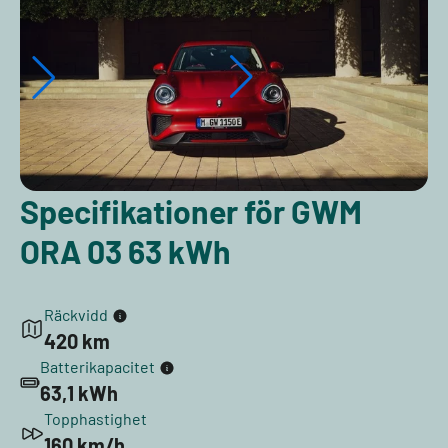
Specifikationer för GWM
ORA 03 63 kWh
Räckvidd
420 km
Batterikapacitet
63,1 kWh
Topphastighet
160 km/h