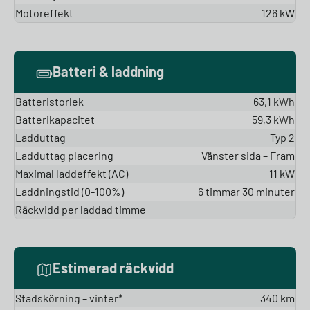
Motoreffekt
126 kW
Batteri & laddning
Batteristorlek
63,1 kWh
Batterikapacitet
59,3 kWh
Ladduttag
Typ 2
Ladduttag placering
Vänster sida – Fram
Maximal laddeffekt (AC)
11 kW
Laddningstid (0-100%)
6 timmar 30 minuter
Räckvidd per laddad timme
Estimerad räckvidd
Stadskörning – vinter*
340 km