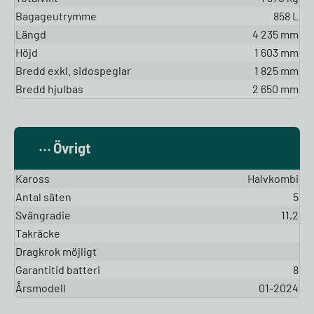
Bagageutrymme
858 L
Längd
4 235 mm
Höjd
1 603 mm
Bredd exkl. sidospeglar
1 825 mm
Bredd hjulbas
2 650 mm
Övrigt
Kaross
Halvkombi
Antal säten
5
Svängradie
11,2
Takräcke
Dragkrok möjligt
Garantitid batteri
8
Årsmodell
01-2024