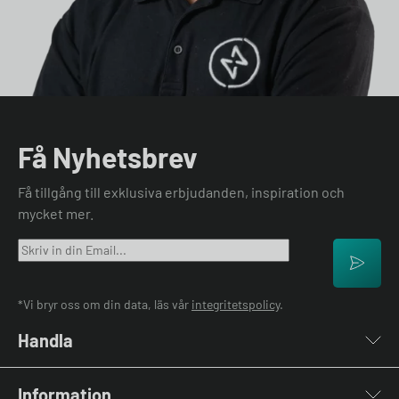
Få Nyhetsbrev
Få tillgång till exklusiva erbjudanden, inspiration och
mycket mer.
*Vi bryr oss om din data, läs vår
integritetspolicy
.
Handla
Laddboxar
Information
Laddkablar