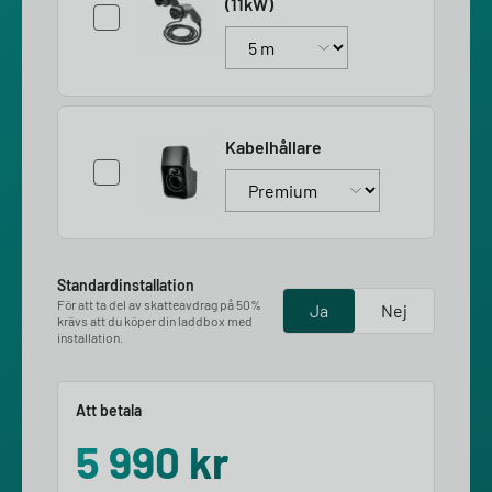
(11kW)
Kabelhållare
Standardinstallation
För att ta del av skatteavdrag på 50%
Ja
Nej
krävs att du köper din laddbox med
installation.
Att betala
5 990
kr