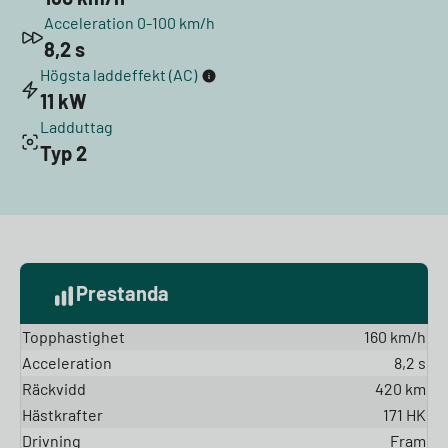
Acceleration 0-100 km/h
8,2 s
Högsta laddeffekt (AC)
11 kW
Ladduttag
Typ 2
Prestanda
Topphastighet
160 km/h
Acceleration
8,2 s
Räckvidd
420 km
Hästkrafter
171 HK
Drivning
Fram