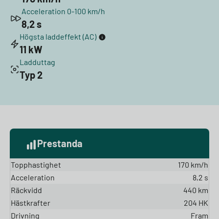
Acceleration 0-100 km/h
8,2 s
Högsta laddeffekt (AC)
11 kW
Ladduttag
Typ 2
Prestanda
Topphastighet
170 km/h
Acceleration
8,2 s
Räckvidd
440 km
Hästkrafter
204 HK
Drivning
Fram