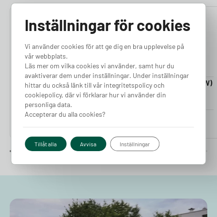
Inställningar för cookies
4.76
4.50
Vi använder cookies för att ge dig en bra upplevelse på
vår webbplats.
Läs mer om vilka cookies vi använder, samt hur du
avaktiverar dem under inställningar. Under inställningar
Laddkabel 5-20m (11kW)
Laddkabel 5-20m (22kW)
hittar du också länk till vår integritetspolicy och
Finns i lager
Finns i lager
cookiepolicy, där vi förklarar hur vi använder din
personliga data.
Accepterar du alla cookies?
Pris från
Pris från
2 380
kr
2 980
kr
Tillåt alla
Avvisa
Inställningar