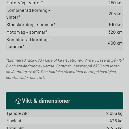
Motorväg – vinter*
250 km
Kombinerad körning –
295 km
vinter*
Stadskörning – sommar*
510 km
Motorväg – sommar*
320 km
Kombinerad körning –
400 km
sommar*
*Estimerad räckvidd i flera olika situationer. Vinter: baserat på -10°
C och användning av värme. Sommar: baserat på 23° C och ingen
användning av A/C. Den faktiska räckvidden beror på hastighet,
körstil, väder och rutt.
Vikt & dimensioner
Tjänstevikt
2 065 kg
Maxlast
425 kg
Totalvikt
2 415 kg