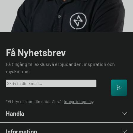
Få Nyhetsbrev
Få tillgång till exklusiva erbjudanden, inspiration och
mycket mer.
*Vi bryr oss om din data, läs vår
integritetspolicy
.
Handla
Laddboxar
Information
Laddkablar