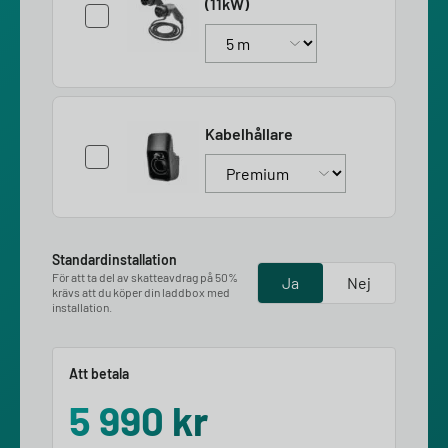
(11kW)
Kabelhållare
Standardinstallation
För att ta del av skatteavdrag på 50%
Ja
Nej
krävs att du köper din laddbox med
installation.
Att betala
5 990
kr