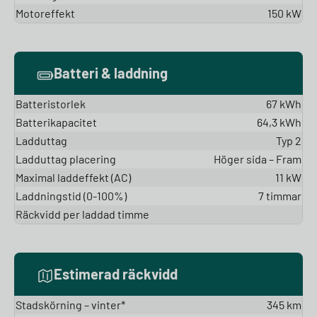
Motoreffekt
150 kW
Batteri & laddning
Batteristorlek
67 kWh
Batterikapacitet
64,3 kWh
Ladduttag
Typ 2
Ladduttag placering
Höger sida – Fram
Maximal laddeffekt (AC)
11 kW
Laddningstid (0-100%)
7 timmar
Räckvidd per laddad timme
Estimerad räckvidd
Stadskörning – vinter*
345 km