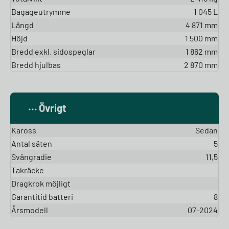
Bagageutrymme
1 045 L
Längd
4 871 mm
Höjd
1 500 mm
Bredd exkl. sidospeglar
1 862 mm
Bredd hjulbas
2 870 mm
Övrigt
Kaross
Sedan
Antal säten
5
Svängradie
11,5
Takräcke
Dragkrok möjligt
Garantitid batteri
8
Årsmodell
07-2024