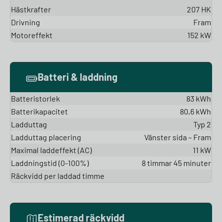
Hästkrafter
207 HK
Drivning
Fram
Motoreffekt
152 kW
Batteri & laddning
Batteristorlek
83 kWh
Batterikapacitet
80,6 kWh
Ladduttag
Typ 2
Ladduttag placering
Vänster sida – Fram
Maximal laddeffekt (AC)
11 kW
Laddningstid (0-100%)
8 timmar 45 minuter
Räckvidd per laddad timme
Estimerad räckvidd