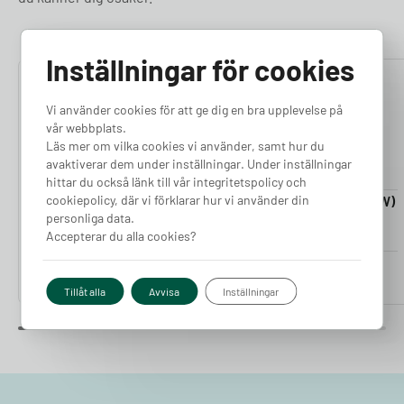
Inställningar för cookies
4.76
4.50
Vi använder cookies för att ge dig en bra upplevelse på
vår webbplats.
Läs mer om vilka cookies vi använder, samt hur du
avaktiverar dem under inställningar. Under inställningar
hittar du också länk till vår integritetspolicy och
cookiepolicy, där vi förklarar hur vi använder din
Laddkabel 5-20m (11kW)
Laddkabel 5-20m (22kW)
personliga data.
Finns i lager
Finns i lager
Accepterar du alla cookies?
Pris från
Pris från
2 380
kr
2 980
kr
Tillåt alla
Avvisa
Inställningar