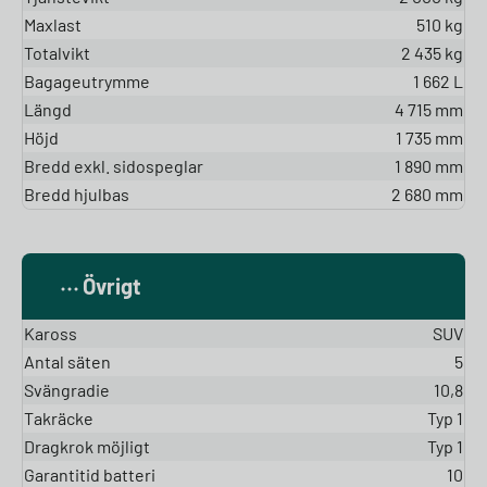
Maxlast
510 kg
Totalvikt
2 435 kg
Bagageutrymme
1 662 L
Längd
4 715 mm
Höjd
1 735 mm
Bredd exkl. sidospeglar
1 890 mm
Bredd hjulbas
2 680 mm
Övrigt
Kaross
SUV
Antal säten
5
Svängradie
10,8
Takräcke
Typ 1
Dragkrok möjligt
Typ 1
Garantitid batteri
10