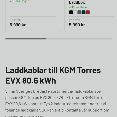
Finns i lager
Laddbox
Finns i lager
Pris från
Pris från
5 990
kr
5 990
kr
Laddkablar till KGM Torres
EVX 80.6 kWh
Vi har Sveriges bredaste sortiment av laddkablar som
passar KGM Torres EVX 80.6 kWh. Eftersom KGM Torres
EVX 80.6 kWh har ett Typ 2 ladduttag rekommenderar vi
följande laddkablar. Du kan alltid kontakta vår support om
du känner dig osäker.