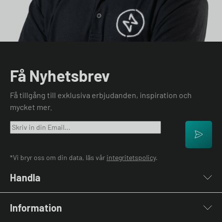
Få Nyhetsbrev
Få tillgång till exklusiva erbjudanden, inspiration och
mycket mer.
*Vi bryr oss om din data, läs vår
integritetspolicy
.
Handla
Laddboxar
Information
Laddkablar
Kabelhållare