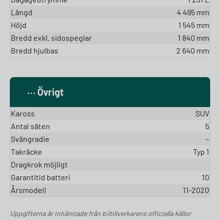
Längd
4 495 mm
Höjd
1 545 mm
Bredd exkl. sidospeglar
1 840 mm
Bredd hjulbas
2 640 mm
Övrigt
Kaross
SUV
Antal säten
5
Svängradie
–
Takräcke
Typ 1
Dragkrok möjligt
Garantitid batteri
10
Årsmodell
11-2020
Uppgifterna är inhämtade från biltillverkarens officiella källor