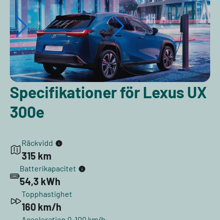
Specifikationer för Lexus UX
300e
Räckvidd
315 km
Batterikapacitet
54,3 kWh
Topphastighet
160 km/h
Acceleration 0-100 km/h