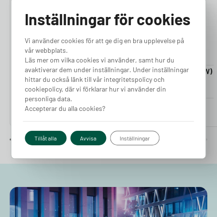
4.76
4.50
Inställningar för cookies
Vi använder cookies för att ge dig en bra upplevelse på
vår webbplats.
Läs mer om vilka cookies vi använder, samt hur du
avaktiverar dem under inställningar. Under inställningar
Laddkabel 5-20m (11kW)
Laddkabel 5-20m (22kW)
hittar du också länk till vår integritetspolicy och
Finns i lager
Finns i lager
cookiepolicy, där vi förklarar hur vi använder din
personliga data.
Pris från
Pris från
Accepterar du alla cookies?
2 380
kr
2 980
kr
Tillåt alla
Avvisa
Inställningar