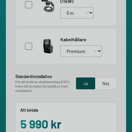
(11kW)
Kabelhållare
Standardinstallation
För att ta del av skatteavdrag på 50%
Ja
Nej
krävs att du köper din laddbox med
installation.
Att betala
5 990
kr