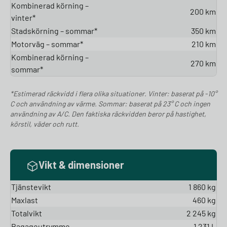
Kombinerad körning –
200 km
vinter*
Stadskörning – sommar*
350 km
Motorväg – sommar*
210 km
Kombinerad körning –
270 km
sommar*
*Estimerad räckvidd i flera olika situationer. Vinter: baserat på -10°
C och användning av värme. Sommar: baserat på 23° C och ingen
användning av A/C. Den faktiska räckvidden beror på hastighet,
körstil, väder och rutt.
Vikt & dimensioner
Tjänstevikt
1 860 kg
Maxlast
460 kg
Totalvikt
2 245 kg
Bagageutrymme
1 231 L