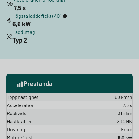
7,5 s
Högsta laddeffekt (AC)
6,6 kW
Ladduttag
Typ 2
Prestanda
Topphastighet
160 km/h
Acceleration
7,5 s
Räckvidd
315 km
Hästkrafter
204 HK
Drivning
Fram
Motoreffekt
150 kW