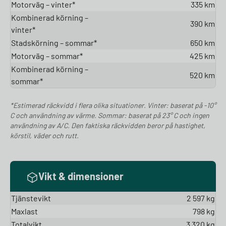
Motorväg – vinter*
335 km
Kombinerad körning –
390 km
vinter*
Stadskörning – sommar*
650 km
Motorväg – sommar*
425 km
Kombinerad körning –
520 km
sommar*
*Estimerad räckvidd i flera olika situationer. Vinter: baserat på -10°
C och användning av värme. Sommar: baserat på 23° C och ingen
användning av A/C. Den faktiska räckvidden beror på hastighet,
körstil, väder och rutt.
Vikt & dimensioner
Tjänstevikt
2 597 kg
Maxlast
798 kg
Totalvikt
3 320 kg