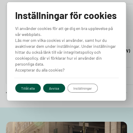
Inställningar för cookies
4.76
4.50
Vi använder cookies för att ge dig en bra upplevelse på
vår webbplats.
Läs mer om vilka cookies vi använder, samt hur du
avaktiverar dem under inställningar. Under inställningar
Laddkabel 5-20m (11kW)
Laddkabel 5-20m (22kW)
hittar du också länk till vår integritetspolicy och
Finns i lager
Finns i lager
cookiepolicy, där vi förklarar hur vi använder din
personliga data.
Accepterar du alla cookies?
Pris från
Pris från
2 380
kr
2 980
kr
Tillåt alla
Avvisa
Inställningar