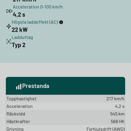
Acceleration 0-100 km/h
4,2 s
Högsta laddeffekt (AC)
22 kW
Ladduttag
Typ 2
Prestanda
Topphastighet
217 km/h
Acceleration
4,2 s
Räckvidd
545 km
Hästkrafter
568 HK
Drivning
Fyrhjulsdrift (AWD)