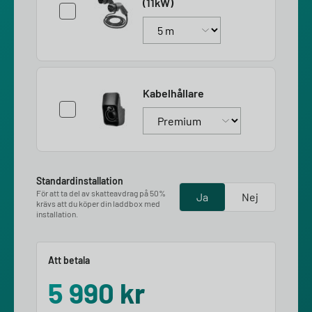
(11kW)
Kabelhållare
Standardinstallation
För att ta del av skatteavdrag på 50%
Ja
Nej
krävs att du köper din laddbox med
installation.
Att betala
5 990
kr