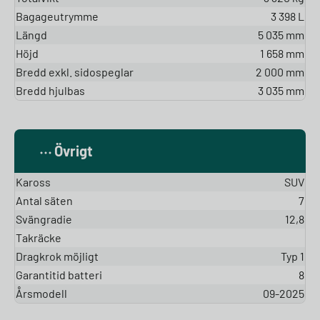
Bagageutrymme
3 398 L
Längd
5 035 mm
Höjd
1 658 mm
Bredd exkl. sidospeglar
2 000 mm
Bredd hjulbas
3 035 mm
Övrigt
Kaross
SUV
Antal säten
7
Svängradie
12,8
Takräcke
Dragkrok möjligt
Typ 1
Garantitid batteri
8
Årsmodell
09-2025