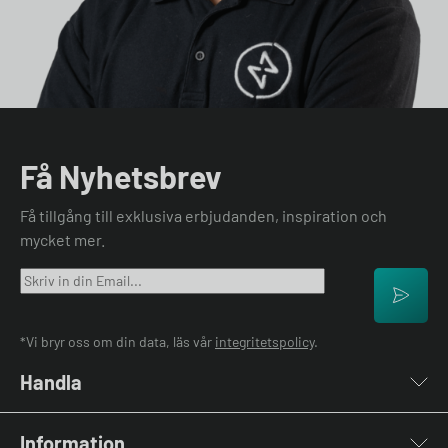
Få Nyhetsbrev
Få tillgång till exklusiva erbjudanden, inspiration och
mycket mer.
*Vi bryr oss om din data, läs vår
integritetspolicy
.
Handla
Laddboxar
Information
Laddkablar