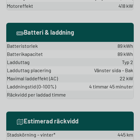
Motoreffekt
418 kW
Batteri & laddning
Batteristorlek
89 kWh
Batterikapacitet
89 kWh
Ladduttag
Typ 2
Ladduttag placering
Vänster sida – Bak
Maximal laddeffekt (AC)
22 kW
Laddningstid (0-100%)
4 timmar 45 minuter
Räckvidd per laddad timme
Estimerad räckvidd
Stadskörning – vinter*
445 km