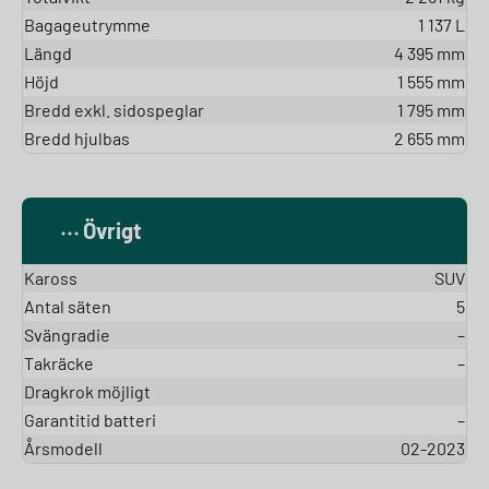
Bagageutrymme
1 137 L
Längd
4 395 mm
Höjd
1 555 mm
Bredd exkl. sidospeglar
1 795 mm
Bredd hjulbas
2 655 mm
Övrigt
Kaross
SUV
Antal säten
5
Svängradie
–
Takräcke
–
Dragkrok möjligt
Garantitid batteri
–
Årsmodell
02-2023