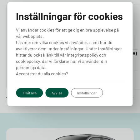
Inställningar för cookies
4.76
4.50
Vi använder cookies för att ge dig en bra upplevelse på
vår webbplats.
Läs mer om vilka cookies vi använder, samt hur du
avaktiverar dem under inställningar. Under inställningar
Laddkabel 5-20m (11kW)
Laddkabel 5-20m (22kW)
hittar du också länk till vår integritetspolicy och
Finns i lager
Finns i lager
cookiepolicy, där vi förklarar hur vi använder din
personliga data.
Accepterar du alla cookies?
Pris från
Pris från
2 380
kr
2 980
kr
Tillåt alla
Avvisa
Inställningar