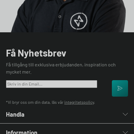
Få Nyhetsbrev
Få tillgång till exklusiva erbjudanden, inspiration och
mycket mer.
*Vi bryr oss om din data, läs vår
integritetspolicy
.
Handla
Laddboxar
Information
Laddkablar