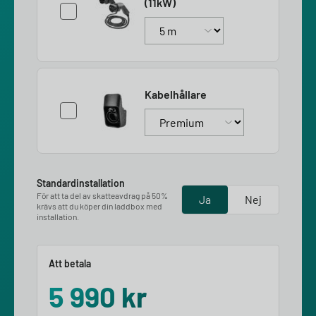
(11kW)
Kabelhållare
Standardinstallation
För att ta del av skatteavdrag på 50%
Ja
Nej
krävs att du köper din laddbox med
installation.
Att betala
5 990
kr