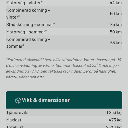
Motorväg – vinter*
44 km
Kombinerad körning –
50 km
vinter*
Stadskörning – sommar*
85 km
Motorväg – sommar*
50 km
Kombinerad körning –
65 km
sommar*
*Estimerad räckvidd i flera olika situationer. Vinter: baserat på -10°
C och användning av värme. Sommar: baserat på 23° C och ingen
användning av A/C. Den faktiska räckvidden beror på hastighet,
körstil, väder och rutt.
Vikt & dimensioner
Tjänstevikt
1 853 kg
Maxlast
473 kg
Totalvikt
2 251 kg