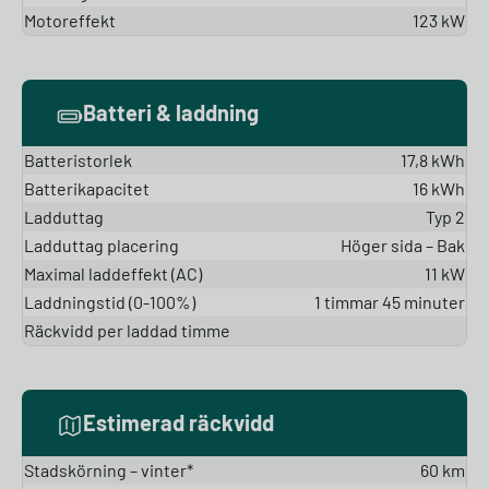
Motoreffekt
123 kW
Batteri & laddning
Batteristorlek
17,8 kWh
Batterikapacitet
16 kWh
Ladduttag
Typ 2
Ladduttag placering
Höger sida – Bak
Maximal laddeffekt (AC)
11 kW
Laddningstid (0-100%)
1 timmar 45 minuter
Räckvidd per laddad timme
Estimerad räckvidd
Stadskörning – vinter*
60 km