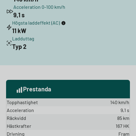
Acceleration 0-100 km/h
9,1 s
Högsta laddeffekt (AC)
11 kW
Ladduttag
Typ 2
Prestanda
Topphastighet
140 km/h
Acceleration
9,1 s
Räckvidd
85 km
Hästkrafter
167 HK
Drivning
Fram