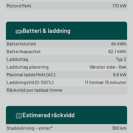
Motoreffekt
170 kW
Batteri & laddning
Batteristorlek
64 kWh
Batterikapacitet
62,1 kWh
Ladduttag
Typ 2
Ladduttag placering
Vänster sida – Bak
Maximal laddeffekt (AC)
6,6 kW
Laddningstid (0-100%)
11 timmar 15 minuter
Räckvidd per laddad timme
Estimerad räckvidd
Stadskörning – vinter*
360 km