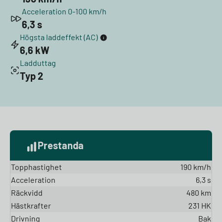
Acceleration 0-100 km/h
6,3 s
Högsta laddeffekt (AC)
6,6 kW
Ladduttag
Typ 2
Prestanda
Topphastighet
190 km/h
Acceleration
6,3 s
Räckvidd
480 km
Hästkrafter
231 HK
Drivning
Bak