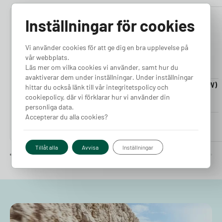
Inställningar för cookies
4.76
4.50
Vi använder cookies för att ge dig en bra upplevelse på
vår webbplats.
Läs mer om vilka cookies vi använder, samt hur du
avaktiverar dem under inställningar. Under inställningar
Laddkabel 5-20m (11kW)
Laddkabel 5-20m (22kW)
hittar du också länk till vår integritetspolicy och
Finns i lager
Finns i lager
cookiepolicy, där vi förklarar hur vi använder din
personliga data.
Accepterar du alla cookies?
Pris från
Pris från
2 380
kr
2 980
kr
Tillåt alla
Avvisa
Inställningar