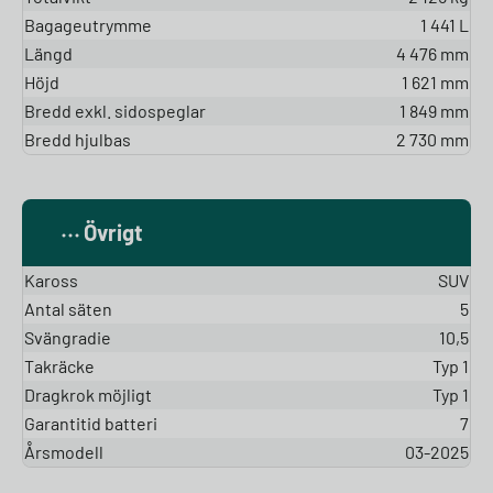
Bagageutrymme
1 441 L
Längd
4 476 mm
Höjd
1 621 mm
Bredd exkl. sidospeglar
1 849 mm
Bredd hjulbas
2 730 mm
Övrigt
Kaross
SUV
Antal säten
5
Svängradie
10,5
Takräcke
Typ 1
Dragkrok möjligt
Typ 1
Garantitid batteri
7
Årsmodell
03-2025