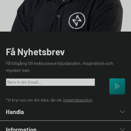
Få Nyhetsbrev
Få tillgång till exklusiva erbjudanden, inspiration och
mycket mer.
*Vi bryr oss om din data, läs vår
integritetspolicy
.
Handla
Laddboxar
Information
Laddkablar