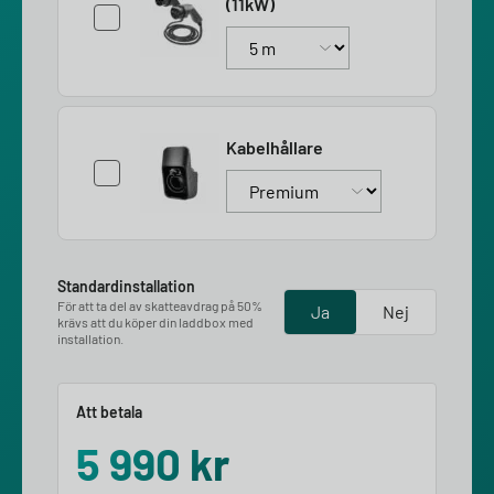
(11kW)
Kabelhållare
Standardinstallation
För att ta del av skatteavdrag på 50%
Ja
Nej
krävs att du köper din laddbox med
installation.
Att betala
5 990
kr