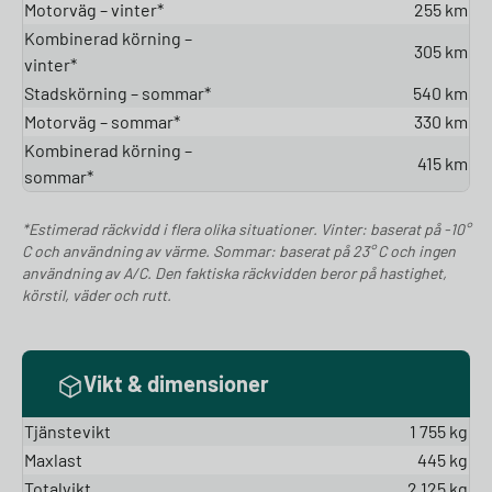
Motorväg – vinter*
255 km
Kombinerad körning –
305 km
vinter*
Stadskörning – sommar*
540 km
Motorväg – sommar*
330 km
Kombinerad körning –
415 km
sommar*
*Estimerad räckvidd i flera olika situationer. Vinter: baserat på -10°
C och användning av värme. Sommar: baserat på 23° C och ingen
användning av A/C. Den faktiska räckvidden beror på hastighet,
körstil, väder och rutt.
Vikt & dimensioner
Tjänstevikt
1 755 kg
Maxlast
445 kg
Totalvikt
2 125 kg