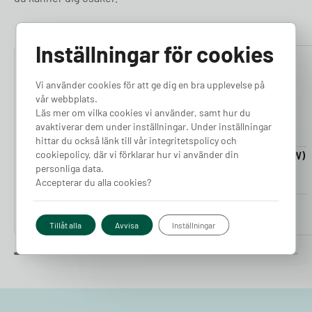
Inställningar för cookies
4.76
4.50
Vi använder cookies för att ge dig en bra upplevelse på
vår webbplats.
Läs mer om vilka cookies vi använder, samt hur du
avaktiverar dem under inställningar. Under inställningar
hittar du också länk till vår integritetspolicy och
cookiepolicy, där vi förklarar hur vi använder din
Laddkabel 5-20m (11kW)
Laddkabel 5-20m (22kW)
personliga data.
Finns i lager
Finns i lager
Accepterar du alla cookies?
Pris från
Pris från
2 380
kr
2 980
kr
Tillåt alla
Avvisa
Inställningar