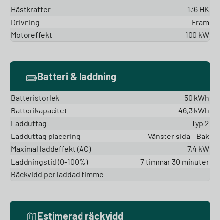
Hästkrafter
136 HK
Drivning
Fram
Motoreffekt
100 kW
Batteri & laddning
Batteristorlek
50 kWh
Batterikapacitet
46,3 kWh
Ladduttag
Typ 2
Ladduttag placering
Vänster sida – Bak
Maximal laddeffekt (AC)
7,4 kW
Laddningstid (0-100%)
7 timmar 30 minuter
Räckvidd per laddad timme
Estimerad räckvidd