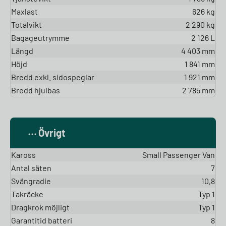
Maxlast
626 kg
Totalvikt
2 290 kg
Bagageutrymme
2 126 L
Längd
4 403 mm
Höjd
1 841 mm
Bredd exkl. sidospeglar
1 921 mm
Bredd hjulbas
2 785 mm
Övrigt
Kaross
Small Passenger Van
Antal säten
7
Svängradie
10,8
Takräcke
Typ 1
Dragkrok möjligt
Typ 1
Garantitid batteri
8