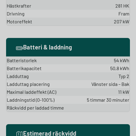
Hästkrafter
281 HK
Drivning
Fram
Motoreffekt
207 kW
Batteri & laddning
Batteristorlek
54 kWh
Batterikapacitet
50,8 kWh
Ladduttag
Typ 2
Ladduttag placering
Vänster sida – Bak
Maximal laddeffekt (AC)
11 kW
Laddningstid (0-100%)
5 timmar 30 minuter
Räckvidd per laddad timme
Estimerad räckvidd