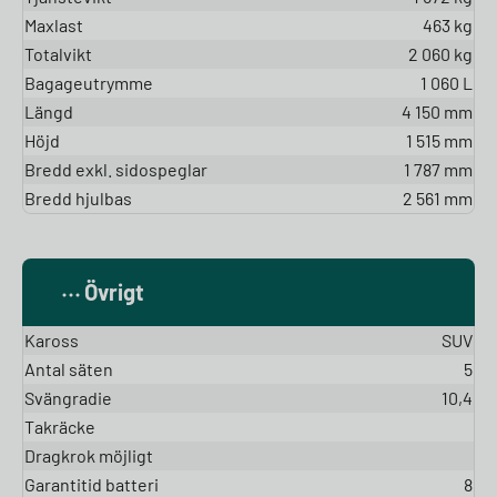
Maxlast
463 kg
Totalvikt
2 060 kg
Bagageutrymme
1 060 L
Längd
4 150 mm
Höjd
1 515 mm
Bredd exkl. sidospeglar
1 787 mm
Bredd hjulbas
2 561 mm
Övrigt
Kaross
SUV
Antal säten
5
Svängradie
10,4
Takräcke
Dragkrok möjligt
Garantitid batteri
8