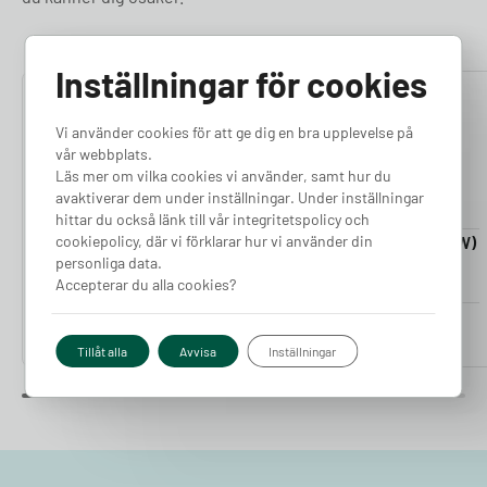
Inställningar för cookies
4.76
4.50
Vi använder cookies för att ge dig en bra upplevelse på
vår webbplats.
Läs mer om vilka cookies vi använder, samt hur du
avaktiverar dem under inställningar. Under inställningar
hittar du också länk till vår integritetspolicy och
cookiepolicy, där vi förklarar hur vi använder din
Laddkabel 5-20m (11kW)
Laddkabel 5-20m (22kW)
personliga data.
Finns i lager
Finns i lager
Accepterar du alla cookies?
Pris från
Pris från
2 380
kr
2 980
kr
Tillåt alla
Avvisa
Inställningar