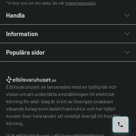
*Vi bryr oss om din data, läs vår
integritetspolicy
.
Handla
Laddboxar
Information
Laddkablar
Kabelhållare
Om oss
Stolpar & Fästen
Populära sidor
Kontakta oss
Portabla Laddare
Vanliga frågor & svar
Lastbalanserare
Fri offert
Nyheter & Artiklar
Batterilagring
Elbilsladdare BRF
El-lexikon
Övriga tillbehör
Elbilsladdare företag
Installation
Laddbox bäst i test
Elbilsvaruhuset.se lanserades med en tydlig idé och
Grön teknik bidrag
Bilmärken
vision om att underlätta omställningen till elektrisk
Lastbalansering
Jämför laddboxar
körning för alla! Idag är vi ett av Sveriges snabbast
Köpvillkor
Jämför hembatterier
växande bolag inom laddinfrastruktur och har hjälpt
Köpvillkor batteri
kunder över hela landet att smidigt övergå till fossilfri
Felanmälan
körning.
Hantera cookies
Vi är elbilsvaruhuset – allt inom elbilsladdning!