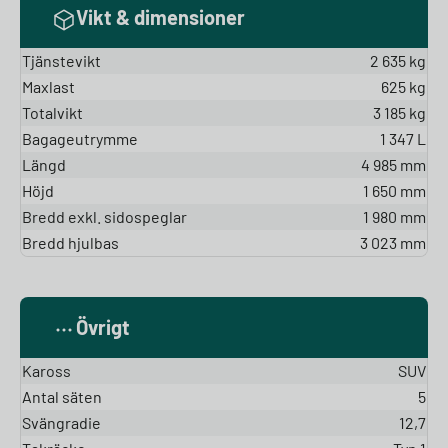
Vikt & dimensioner
Tjänstevikt
2 635 kg
Maxlast
625 kg
Totalvikt
3 185 kg
Bagageutrymme
1 347 L
Längd
4 985 mm
Höjd
1 650 mm
Bredd exkl. sidospeglar
1 980 mm
Bredd hjulbas
3 023 mm
Övrigt
Kaross
SUV
Antal säten
5
Svängradie
12,7