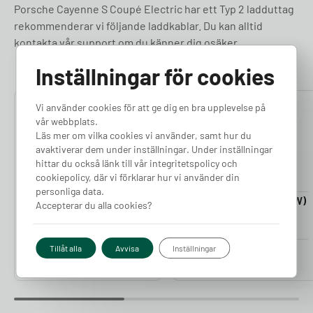
Porsche Cayenne S Coupé Electric har ett Typ 2 ladduttag
rekommenderar vi följande laddkablar. Du kan alltid
kontakta vår support om du känner dig osäker.
Inställningar för cookies
Vi använder cookies för att ge dig en bra upplevelse på
4.76
4.50
vår webbplats.
Läs mer om vilka cookies vi använder, samt hur du
avaktiverar dem under inställningar. Under inställningar
hittar du också länk till vår integritetspolicy och
cookiepolicy, där vi förklarar hur vi använder din
personliga data.
Laddkabel 5-20m (11kW)
Laddkabel 5-20m (22kW)
Accepterar du alla cookies?
Finns i lager
Finns i lager
Pris från
Pris från
Tillåt alla
Avvisa
Inställningar
2 380
kr
2 980
kr