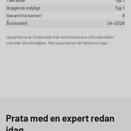
Takräcke
Typ 1
Dragkrok möjligt
Typ 1
Garantitid batteri
8
Årsmodell
04-2026
Uppgifterna är inhämtade från biltillverkarens officiella källor
och/eller återförsäljare. Med reservation för felskrivningar.
Prata med en expert redan
idag