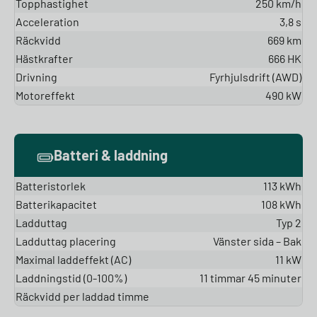
Topphastighet
250 km/h
Acceleration
3,8 s
Räckvidd
669 km
Hästkrafter
666 HK
Drivning
Fyrhjulsdrift (AWD)
Motoreffekt
490 kW
Batteri & laddning
Batteristorlek
113 kWh
Batterikapacitet
108 kWh
Ladduttag
Typ 2
Ladduttag placering
Vänster sida – Bak
Maximal laddeffekt (AC)
11 kW
Laddningstid (0-100%)
11 timmar 45 minuter
Räckvidd per laddad timme