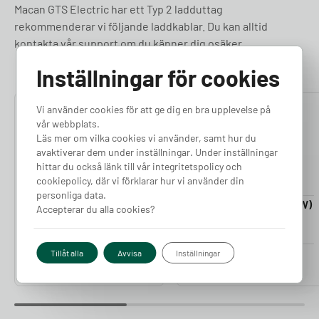
Macan GTS Electric har ett Typ 2 ladduttag
rekommenderar vi följande laddkablar. Du kan alltid
kontakta vår support om du känner dig osäker.
Inställningar för cookies
Vi använder cookies för att ge dig en bra upplevelse på
4.76
4.50
vår webbplats.
Läs mer om vilka cookies vi använder, samt hur du
avaktiverar dem under inställningar. Under inställningar
hittar du också länk till vår integritetspolicy och
cookiepolicy, där vi förklarar hur vi använder din
personliga data.
Laddkabel 5-20m (11kW)
Laddkabel 5-20m (22kW)
Accepterar du alla cookies?
Finns i lager
Finns i lager
Pris från
Pris från
Tillåt alla
Avvisa
Inställningar
2 380
kr
2 980
kr