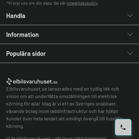
*Vi bryr oss om din data, läs vår
integritetspolicy
.
Handla
Laddboxar
Information
Laddkablar
Kabelhållare
Om oss
Stolpar & Fästen
Populära sidor
Kontakta oss
Portabla Laddare
Vanliga frågor & svar
Lastbalanserare
Fri offert
Nyheter & Artiklar
Batterilagring
Elbilsladdare BRF
El-lexikon
Övriga tillbehör
Elbilsladdare företag
Installation
Laddbox bäst i test
Elbilsvaruhuset.se lanserades med en tydlig idé och
Grön teknik bidrag
Bilmärken
vision om att underlätta omställningen till elektrisk
Lastbalansering
Jämför laddboxar
körning för alla! Idag är vi ett av Sveriges snabbast
Köpvillkor
Jämför hembatterier
växande bolag inom laddinfrastruktur och har hjälpt
Köpvillkor batteri
kunder över hela landet att smidigt övergå till fossilfri
Felanmälan
körning.
Hantera cookies
Vi är elbilsvaruhuset – allt inom elbilsladdning!