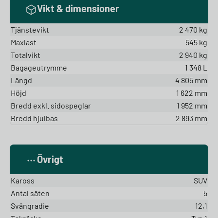
Vikt & dimensioner
Tjänstevikt
2 470 kg
Maxlast
545 kg
Totalvikt
2 940 kg
Bagageutrymme
1 348 L
Längd
4 805 mm
Höjd
1 622 mm
Bredd exkl. sidospeglar
1 952 mm
Bredd hjulbas
2 893 mm
Övrigt
Kaross
SUV
Antal säten
5
Svängradie
12,1