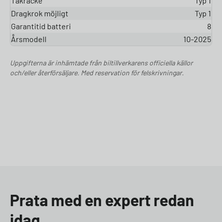
Takräcke
Typ 1
Dragkrok möjligt
Typ 1
Garantitid batteri
8
Årsmodell
10-2025
Uppgifterna är inhämtade från biltillverkarens officiella källor
och/eller återförsäljare. Med reservation för felskrivningar.
Prata med en expert redan
idag