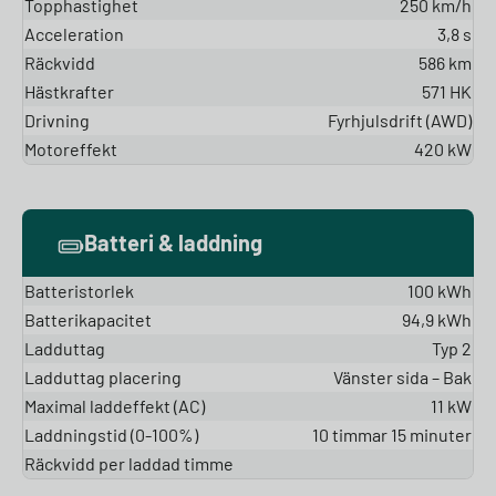
Topphastighet
250 km/h
Acceleration
3,8 s
Räckvidd
586 km
Hästkrafter
571 HK
Drivning
Fyrhjulsdrift (AWD)
Motoreffekt
420 kW
Batteri & laddning
Batteristorlek
100 kWh
Batterikapacitet
94,9 kWh
Ladduttag
Typ 2
Ladduttag placering
Vänster sida – Bak
Maximal laddeffekt (AC)
11 kW
Laddningstid (0-100%)
10 timmar 15 minuter
Räckvidd per laddad timme