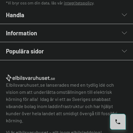
*Vi bryr oss om din data, läs vår
integritetspolicy
.
Handla
Laddboxar
Information
Laddkablar
Kabelhållare
Om oss
Stolpar & Fästen
Populära sidor
Kontakta oss
Portabla Laddare
Vanliga frågor & svar
Lastbalanserare
Fri offert
Nyheter & Artiklar
Batterilagring
Elbilsladdare BRF
El-lexikon
Övriga tillbehör
Elbilsladdare företag
Installation
Laddbox bäst i test
Elbilsvaruhuset.se lanserades med en tydlig idé och
Grön teknik bidrag
Bilmärken
vision om att underlätta omställningen till elektrisk
Lastbalansering
Jämför laddboxar
körning för alla! Idag är vi ett av Sveriges snabbast
Köpvillkor
Jämför hembatterier
växande bolag inom laddinfrastruktur och har hjälpt
Köpvillkor batteri
kunder över hela landet att smidigt övergå till fossilfri
Felanmälan
körning.
Hantera cookies
Vi är elbilsvaruhuset – allt inom elbilsladdning!