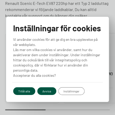
Renault Scenic E-Tech EV87 220hp har ett Typ 2 ladduttag
rekommenderar vi följande laddkablar. Du kan alltid
kontakta vår support om du känner dig osäker.
Inställningar för cookies
Vi använder cookies för att ge dig en bra upplevelse på
4.76
4.50
vår webbplats.
Läs mer om vilka cookies vi använder, samt hur du
avaktiverar dem under inställningar. Under inställningar
hittar du också länk till vår integritetspolicy och
cookiepolicy, där vi förklarar hur vi använder din
personliga data.
Laddkabel 5-20m (11kW)
Laddkabel 5-20m (22kW)
Accepterar du alla cookies?
Finns i lager
Finns i lager
Pris från
Pris från
Tillåt alla
Avvisa
Inställningar
2 380
kr
2 980
kr