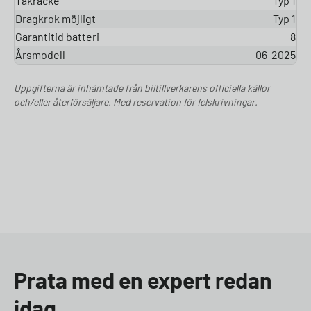
Takräcke
Typ 1
Dragkrok möjligt
Typ 1
Garantitid batteri
8
Årsmodell
06-2025
Uppgifterna är inhämtade från biltillverkarens officiella källor
och/eller återförsäljare. Med reservation för felskrivningar.
Prata med en expert redan
idag