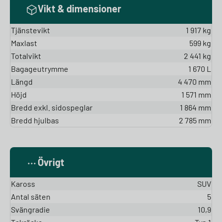
Vikt & dimensioner
Tjänstevikt
1 917 kg
Maxlast
599 kg
Totalvikt
2 441 kg
Bagageutrymme
1 670 L
Längd
4 470 mm
Höjd
1 571 mm
Bredd exkl. sidospeglar
1 864 mm
Bredd hjulbas
2 785 mm
Övrigt
Kaross
SUV
Antal säten
5
Svängradie
10,9