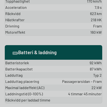
Topphastighet
170 km/h
Acceleration
7,9 s
Räckvidd
623 km
Hästkrafter
218 HK
Drivning
Fram
Motoreffekt
160 kW
Batteri & laddning
Batteristorlek
92 kWh
Batterikapacitet
87 kWh
Ladduttag
Typ 2
Ladduttag placering
Passagerarsidan – Fram
Maximal laddeffekt (AC)
22 kW
Laddningstid (0-100%)
4 timmar 45 minuter
Räckvidd per laddad timme