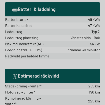
Batteri & laddning
Batteristorlek
49 kWh
Batterikapacitet
47 kWh
Ladduttag
Typ 2
Ladduttag placering
Vänster sida – Bak
Maximal laddeffekt (AC)
7,4 kW
Laddningstid (0-100%)
7 timmar 30 minuter
Räckvidd per laddad timme
Estimerad räckvidd
Stadskörning – vinter*
265 km
Motorväg – vinter*
190 km
Kombinerad körning –
225 km
vinter*