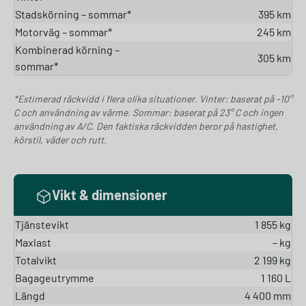
Stadskörning – sommar*
395 km
Motorväg – sommar*
245 km
Kombinerad körning –
305 km
sommar*
*Estimerad räckvidd i flera olika situationer. Vinter: baserat på -10°
C och användning av värme. Sommar: baserat på 23° C och ingen
användning av A/C. Den faktiska räckvidden beror på hastighet,
körstil, väder och rutt.
Vikt & dimensioner
Tjänstevikt
1 855 kg
Maxlast
– kg
Totalvikt
2 199 kg
Bagageutrymme
1 160 L
Längd
4 400 mm