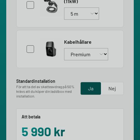
(11kW)
Kabelhållare
Standardinstallation
För att ta del av skatteavdrag på 50%
Ja
Nej
krävs att du köper din laddbox med
installation.
Att betala
5 990
kr