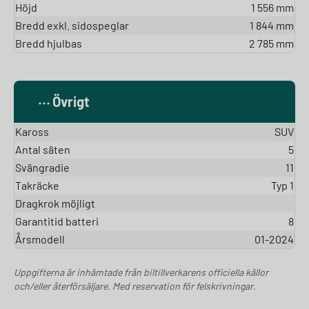
Höjd
1 556 mm
Bredd exkl. sidospeglar
1 844 mm
Bredd hjulbas
2 785 mm
Övrigt
Kaross
SUV
Antal säten
5
Svängradie
11
Takräcke
Typ 1
Dragkrok möjligt
Garantitid batteri
8
Årsmodell
01-2024
Uppgifterna är inhämtade från biltillverkarens officiella källor
och/eller återförsäljare. Med reservation för felskrivningar.