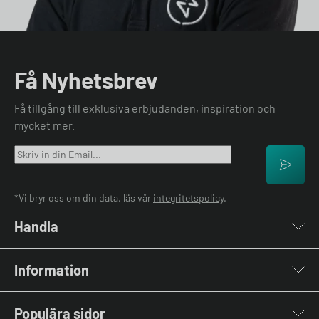
Få Nyhetsbrev
Få tillgång till exklusiva erbjudanden, inspiration och
mycket mer.
*Vi bryr oss om din data, läs vår
integritetspolicy
.
Handla
Laddboxar
Information
Laddkablar
Kabelhållare
Om oss
Stolpar & Fästen
Populära sidor
Kontakta oss