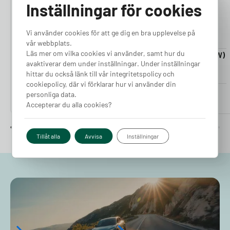
Inställningar för cookies
Vi använder cookies för att ge dig en bra upplevelse på
vår webbplats.
Läs mer om vilka cookies vi använder, samt hur du
Laddkabel 5-20m (11kW)
Laddkabel 5-20m (22kW)
avaktiverar dem under inställningar. Under inställningar
Finns i lager
Finns i lager
hittar du också länk till vår integritetspolicy och
cookiepolicy, där vi förklarar hur vi använder din
Pris från
Pris från
personliga data.
2 380
kr
2 980
kr
Accepterar du alla cookies?
Tillåt alla
Avvisa
Inställningar