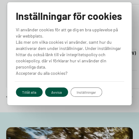
Inställningar för cookies
4.76
4.50
Vi använder cookies för att ge dig en bra upplevelse på
vår webbplats.
Läs mer om vilka cookies vi använder, samt hur du
avaktiverar dem under inställningar. Under inställningar
Laddkabel 5-20m (11kW)
Laddkabel 5-20m (22kW)
hittar du också länk till vår integritetspolicy och
Finns i lager
Finns i lager
cookiepolicy, där vi förklarar hur vi använder din
personliga data.
Accepterar du alla cookies?
Pris från
Pris från
2 380
kr
2 980
kr
Tillåt alla
Avvisa
Inställningar