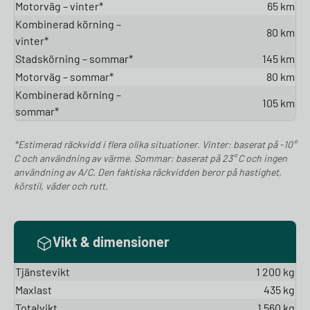
Motorväg – vinter*
65 km
Kombinerad körning –
80 km
vinter*
Stadskörning – sommar*
145 km
Motorväg – sommar*
80 km
Kombinerad körning –
105 km
sommar*
*Estimerad räckvidd i flera olika situationer. Vinter: baserat på -10°
C och användning av värme. Sommar: baserat på 23° C och ingen
användning av A/C. Den faktiska räckvidden beror på hastighet,
körstil, väder och rutt.
Vikt & dimensioner
Tjänstevikt
1 200 kg
Maxlast
435 kg
Totalvikt
1 560 kg