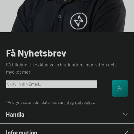
Få Nyhetsbrev
Få tillgång till exklusiva erbjudanden, inspiration och
mycket mer.
*Vi bryr oss om din data, läs vår
integritetspolicy
.
Handla
Laddboxar
Information
Laddkablar