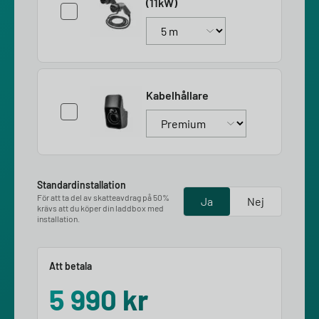
(11kW)
Kabelhållare
Standardinstallation
För att ta del av skatteavdrag på 50%
Ja
Nej
krävs att du köper din laddbox med
installation.
Att betala
5 990
kr