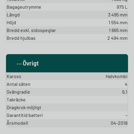
Bagageutrymme
975 L
Längd
3 495 mm
Höjd
1 554 mm
Bredd exkl. sidospeglar
1 665 mm
Bredd hjulbas
2 494 mm
Övrigt
Kaross
Halvkombi
Antal säten
4
Svängradie
9,1
Takräcke
Dragkrok möjligt
Garantitid batteri
–
Årsmodell
04-2018