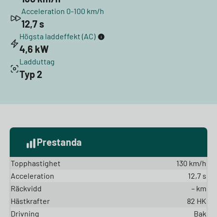
Acceleration 0-100 km/h
12,7 s
Högsta laddeffekt (AC)
4,6 kW
Ladduttag
Typ 2
Prestanda
Topphastighet
130 km/h
Acceleration
12,7 s
Räckvidd
– km
Hästkrafter
82 HK
Drivning
Bak