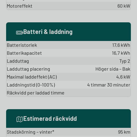
Motoreffekt
60 kW
Batteri & laddning
Batteristorlek
17,6 kWh
Batterikapacitet
16,7 kWh
Ladduttag
Typ 2
Ladduttag placering
Höger sida – Bak
Maximal laddeffekt (AC)
4,6 kW
Laddningstid (0-100%)
4 timmar 30 minuter
Räckvidd per laddad timme
Estimerad räckvidd
Stadskörning – vinter*
95 km