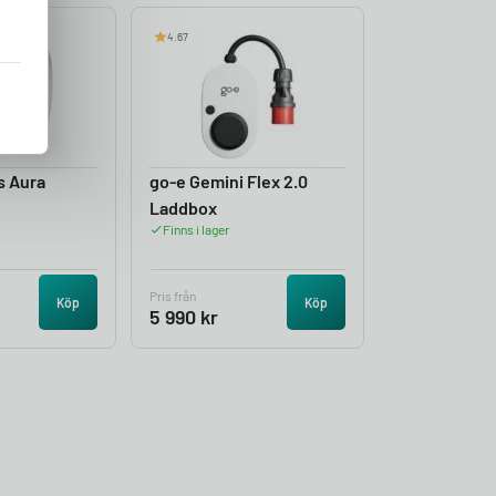
4.67
s Aura
go-e Gemini Flex 2.0
Laddbox
Finns i lager
Pris från
Köp
Köp
5 990
kr