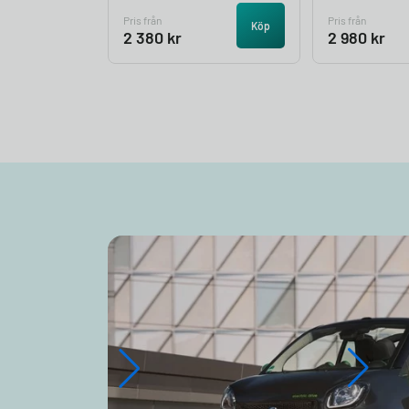
Pris från
Pris från
Köp
2 380
kr
2 980
kr