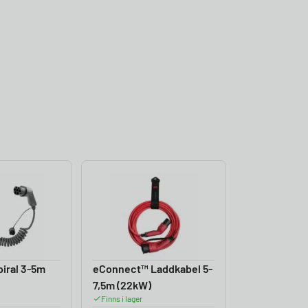
iral 3-5m
eConnect™ Laddkabel 5-
7,5m (22kW)
Finns i lager