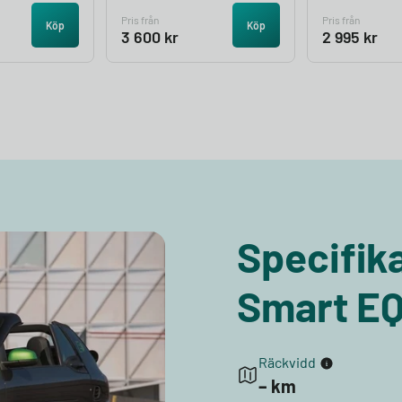
Pris från
Pris från
Köp
Köp
3 600
kr
2 995
kr
Specifika
Smart EQ
Räckvidd
– km