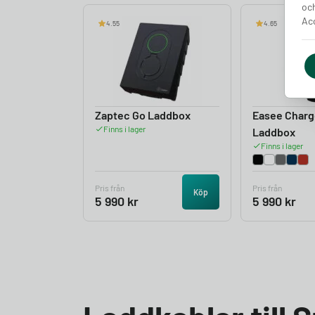
och
Acc
4.55
4.65
Zaptec Go Laddbox
Easee Charg
Finns i lager
Laddbox
Finns i lager
Pris från
Pris från
Köp
5 990
kr
5 990
kr