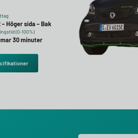
ttag
 – Höger sida – Bak
ngstid (0-100%)
mmar 30 minuter
cifikationer