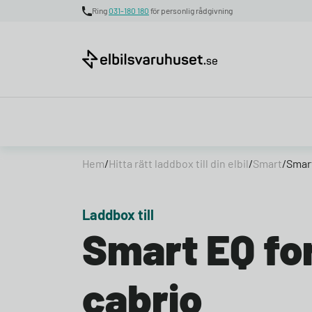
Ring
031-180 180
för personlig rådgivning
Skip to content
Hem
/
Hitta rätt laddbox till din elbil
/
Smart
/
Smart
Laddbox till
Smart EQ fo
cabrio