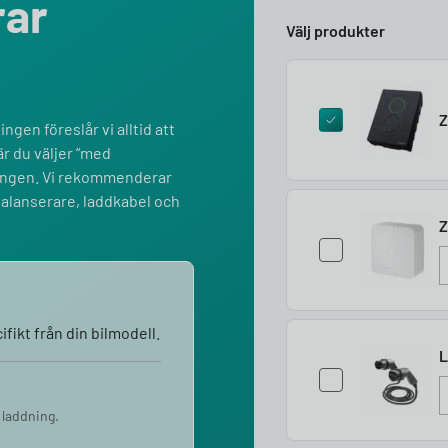
rar
Välj produkter
Z
ngen föreslår vi alltid att
r du väljer “med
lningen. Vi rekommenderar
balanserare, laddkabel och
Z
fikt från din bilmodell.
L
 laddning.