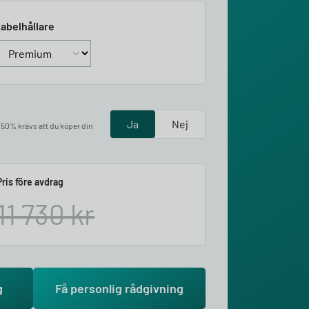
abelhållare
Ja
Nej
å 50% krävs att du köper din
Pris före avdrag
11 730
kr
g
Få personlig rådgivning