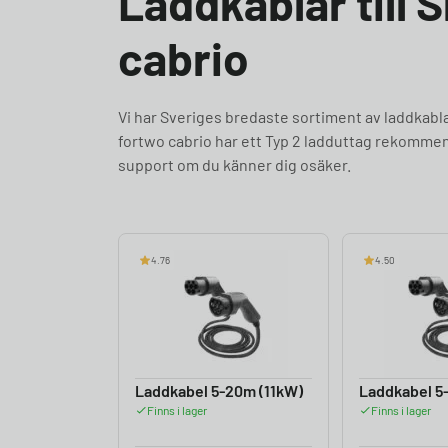
Laddkablar till 
cabrio
Vi har Sveriges bredaste sortiment av laddkab
fortwo cabrio har ett Typ 2 ladduttag rekommend
support om du känner dig osäker.
4.76
4.50
Laddkabel 5-20m (11kW)
Laddkabel 5
Finns i lager
Finns i lager