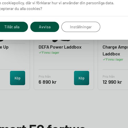
 cookiepolicy, där vi förklarar hur vi använder din personliga data.
epterar du alla cookies?
4.05
4.50
Tillåt alla
Avvisa
Inställningar
e Up
DEFA Power Laddbox
Charge Amp
Finns i lager
Laddbox
Finns i lager
Pris från
Pris från
Köp
Köp
6 890
kr
12 990
kr