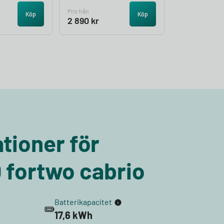
Pris från
Köp
Köp
2 890
kr
tioner för
 fortwo cabrio
Batterikapacitet
17,6 kWh