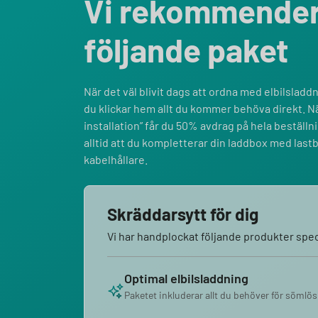
Vi rekommende
följande paket
När det väl blivit dags att ordna med elbilsladdni
du klickar hem allt du kommer behöva direkt. Nä
installation” får du 50% avdrag på hela bestäl
alltid att du kompletterar din laddbox med last
kabelhållare.
Skräddarsytt för dig
Vi har handplockat följande produkter speci
Optimal elbilsladdning
Paketet inkluderar allt du behöver för sömlös