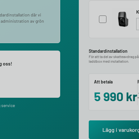
K
ndardinstallation där vi
 administration av grön
Standardinstallation
För att ta del av skatteavdrag p
laddbox med installation.
ng oss!
Att betala
5 990
kr
 service
Lägg i varukor