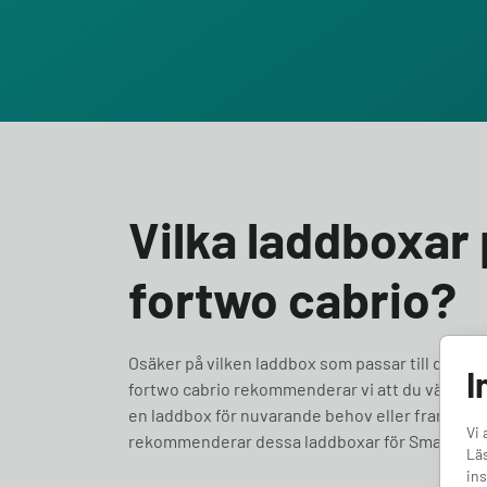
Vilka laddboxar 
fortwo cabrio?
Osäker på vilken laddbox som passar till din Smar
I
fortwo cabrio rekommenderar vi att du väljer en
en laddbox för nuvarande behov eller framtidssäkra
Vi 
rekommenderar dessa laddboxar för Smart EQ f
Läs
ins