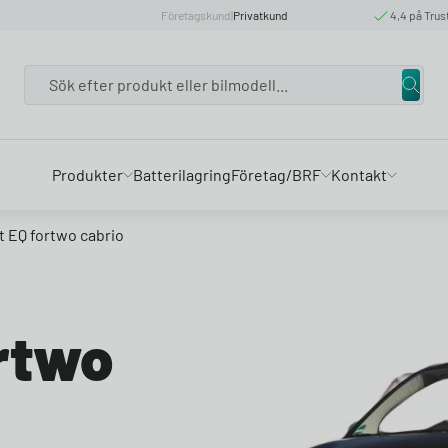
Företagskund
|
Privatkund
4,4 på Trus
Search
Produkter
Batterilagring
Företag/BRF
Kontakt
 EQ fortwo cabrio
rtwo