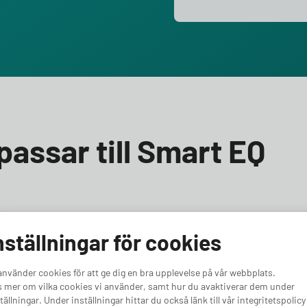
passar till Smart EQ
t EQ fortwo cabrio? Vi hjälper dig välja rätt! Till Smart EQ
nställningar för cookies
 laddbox med minst 4,6 kW effekt. Oavsett om du vill ha
 för en kraftfullare bil, har vi rätt alternativ för dig. Vi
använder cookies för att ge dig en bra upplevelse på vår webbplats.
ortwo cabrio.
 mer om vilka cookies vi använder, samt hur du avaktiverar dem under
tällningar. Under inställningar hittar du också länk till vår integritetspolicy