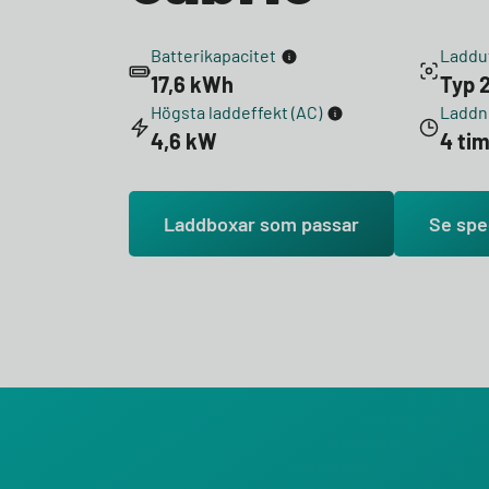
Batterikapacitet
Laddu
17,6 kWh
Typ 2
Högsta laddeffekt (AC)
Laddni
4,6 kW
4 ti
Laddboxar som passar
Se spe