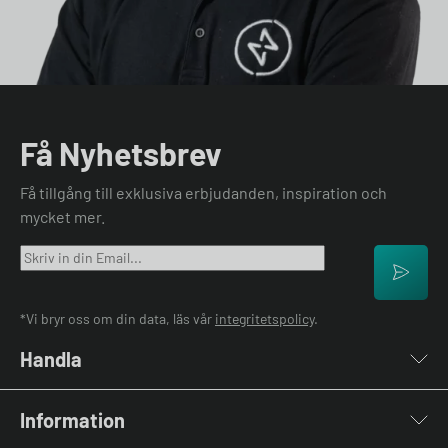
Få Nyhetsbrev
Få tillgång till exklusiva erbjudanden, inspiration och
mycket mer.
*Vi bryr oss om din data, läs vår
integritetspolicy
.
Handla
Laddboxar
Information
Laddkablar