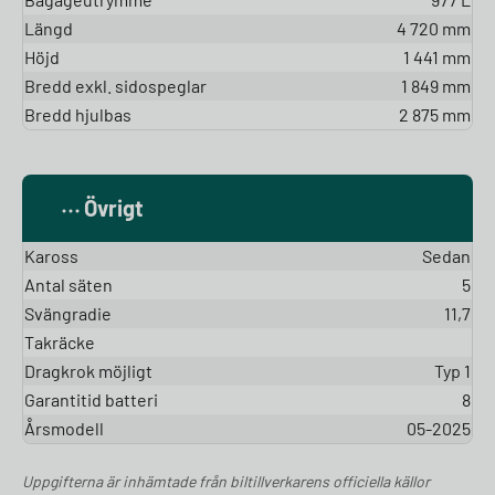
Längd
4 720 mm
Höjd
1 441 mm
Bredd exkl. sidospeglar
1 849 mm
Bredd hjulbas
2 875 mm
Övrigt
Kaross
Sedan
Antal säten
5
Svängradie
11,7
Takräcke
Dragkrok möjligt
Typ 1
Garantitid batteri
8
Årsmodell
05-2025
Uppgifterna är inhämtade från biltillverkarens officiella källor