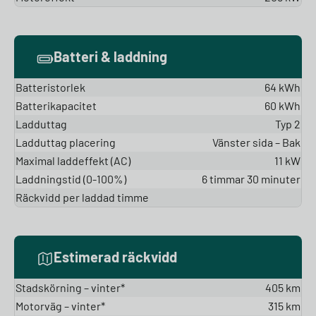
Batteri & laddning
Batteristorlek
64 kWh
Batterikapacitet
60 kWh
Ladduttag
Typ 2
Ladduttag placering
Vänster sida – Bak
Maximal laddeffekt (AC)
11 kW
Laddningstid (0-100%)
6 timmar 30 minuter
Räckvidd per laddad timme
Estimerad räckvidd
Stadskörning – vinter*
405 km
Motorväg – vinter*
315 km