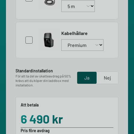
Kabelhållare
Standardinstallation
För att ta del av skatteavdrag på 50%
Ja
Nej
krävs att du köper din laddbox med
installation.
Att betala
6 490
kr
Pris före avdrag