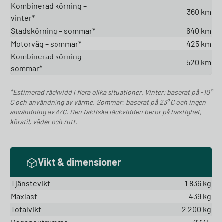
Kombinerad körning –
360 km
vinter*
Stadskörning – sommar*
640 km
Motorväg – sommar*
425 km
Kombinerad körning –
520 km
sommar*
*Estimerad räckvidd i flera olika situationer. Vinter: baserat på -10°
C och användning av värme. Sommar: baserat på 23° C och ingen
användning av A/C. Den faktiska räckvidden beror på hastighet,
körstil, väder och rutt.
Vikt & dimensioner
Tjänstevikt
1 836 kg
Maxlast
439 kg
Totalvikt
2 200 kg
Bagageutrymme
977 L