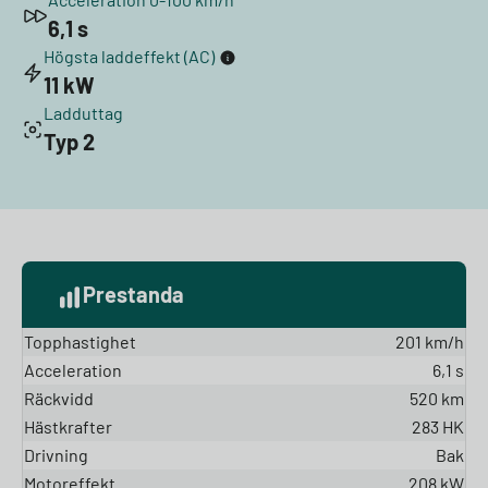
6,1 s
Högsta laddeffekt (AC)
11 kW
Ladduttag
Typ 2
Prestanda
Topphastighet
201 km/h
Acceleration
6,1 s
Räckvidd
520 km
Hästkrafter
283 HK
Drivning
Bak
Motoreffekt
208 kW