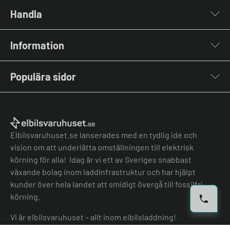
Handla
Laddboxar
Information
Laddkablar
Kabelhållare
Om oss
Stolpar & Fästen
Populära sidor
Kontakta oss
Portabla Laddare
Vanliga frågor & svar
Lastbalanserare
Fri offert
Nyheter & Artiklar
Batterilagring
Elbilsladdare BRF
El-lexikon
Övriga tillbehör
Elbilsladdare företag
Installation
Laddbox bäst i test
Elbilsvaruhuset.se lanserades med en tydlig idé och
Grön teknik bidrag
Bilmärken
vision om att underlätta omställningen till elektrisk
Lastbalansering
Jämför laddboxar
körning för alla! Idag är vi ett av Sveriges snabbast
Köpvillkor
Jämför hembatterier
växande bolag inom laddinfrastruktur och har hjälpt
Köpvillkor batteri
kunder över hela landet att smidigt övergå till fossilfri
Felanmälan
körning.
Hantera cookies
Vi är elbilsvaruhuset – allt inom elbilsladdning!