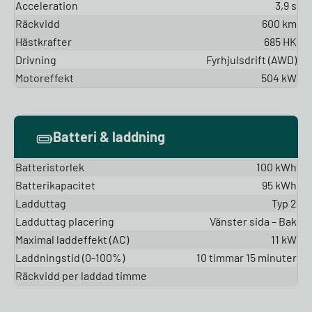
Acceleration
3,9 s
Räckvidd
600 km
Hästkrafter
685 HK
Drivning
Fyrhjulsdrift (AWD)
Motoreffekt
504 kW
Batteri & laddning
Batteristorlek
100 kWh
Batterikapacitet
95 kWh
Ladduttag
Typ 2
Ladduttag placering
Vänster sida – Bak
Maximal laddeffekt (AC)
11 kW
Laddningstid (0-100%)
10 timmar 15 minuter
Räckvidd per laddad timme