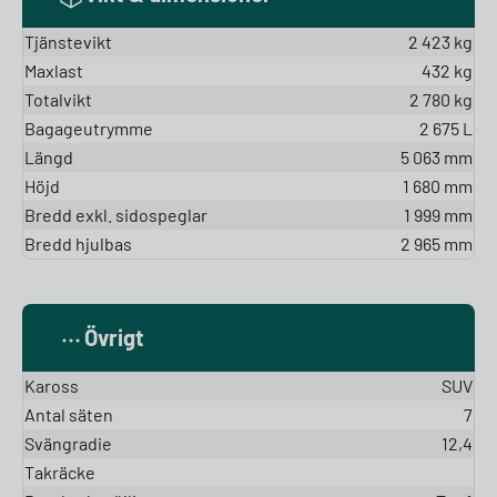
Tjänstevikt
2 423 kg
Maxlast
432 kg
Totalvikt
2 780 kg
Bagageutrymme
2 675 L
Längd
5 063 mm
Höjd
1 680 mm
Bredd exkl. sidospeglar
1 999 mm
Bredd hjulbas
2 965 mm
Övrigt
Kaross
SUV
Antal säten
7
Svängradie
12,4
Takräcke