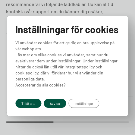
rekommenderar vi följande laddkablar. Du kan alltid
kontakta vår support om du känner dig osäker.
Inställningar för cookies
5.00
5.00
Vi använder cookies för att ge dig en bra upplevelse på
vår webbplats.
Läs mer om vilka cookies vi använder, samt hur du
avaktiverar dem under inställningar. Under inställningar
hittar du också länk till vår integritetspolicy och
cookiepolicy, där vi förklarar hur vi använder din
personliga data.
Tesla Laddkabel 5-10m
Tesla Laddkabel 5-10m
Accepterar du alla cookies?
(11kW)
(22kW)
Finns i lager
Finns i lager
Pris från
Pris från
Tillåt alla
Avvisa
Inställningar
4 090
kr
4 490
kr