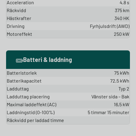
Acceleration
4,8 s
Räckvidd
375 km
Hästkrafter
340 HK
Drivning
Fyrhjulsdrift (AWD)
Motoreffekt
250 kW
Batteri & laddning
Batteristorlek
75 kWh
Batterikapacitet
72,5 kWh
Ladduttag
Typ 2
Ladduttag placering
Vänster sida – Bak
Maximal laddeffekt (AC)
16,5 kW
Laddningstid (0-100%)
5 timmar 15 minuter
Räckvidd per laddad timme