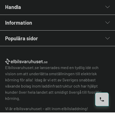
Handla
Laddboxar
Information
Laddkablar
Kabelhållare
Om oss
Stolpar & Fästen
Populära sidor
Kontakta oss
Portabla Laddare
Vanliga frågor & svar
Lastbalanserare
Fri offert
Nyheter & Artiklar
Batterilagring
Elbilsladdare BRF
El-lexikon
Övriga tillbehör
Elbilsladdare företag
Installation
Laddbox bäst i test
Elbilsvaruhuset.se lanserades med en tydlig idé och
Grön teknik bidrag
Bilmärken
vision om att underlätta omställningen till elektrisk
Lastbalansering
Jämför laddboxar
körning för alla! Idag är vi ett av Sveriges snabbast
Köpvillkor
Jämför hembatterier
växande bolag inom laddinfrastruktur och har hjälpt
Köpvillkor batteri
kunder över hela landet att smidigt övergå till fossilfri
Felanmälan
körning.
Hantera cookies
Vi är elbilsvaruhuset – allt inom elbilsladdning!