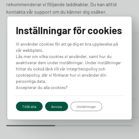
rekommenderar vi följande laddkablar. Du kan alltid
kontakta vår support om du känner dig osäker.
Inställningar för cookies
5.00
5.00
Vi använder cookies för att ge dig en bra upplevelse på
vår webbplats.
Läs mer om vilka cookies vi använder, samt hur du
avaktiverar dem under inställningar. Under inställningar
hittar du också länk till vår integritetspolicy och
cookiepolicy, där vi förklarar hur vi använder din
personliga data.
Tesla Laddkabel 5-10m
Tesla Laddkabel 5-10m
Accepterar du alla cookies?
(11kW)
(22kW)
Finns i lager
Finns i lager
Pris från
Pris från
Tillåt alla
Avvisa
Inställningar
4 090
kr
4 490
kr