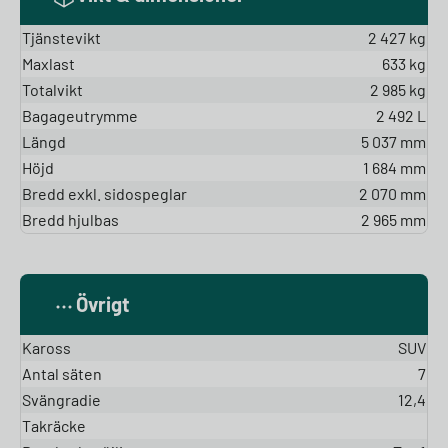
Tjänstevikt
2 427 kg
Maxlast
633 kg
Totalvikt
2 985 kg
Bagageutrymme
2 492 L
Längd
5 037 mm
Höjd
1 684 mm
Bredd exkl. sidospeglar
2 070 mm
Bredd hjulbas
2 965 mm
Övrigt
Kaross
SUV
Antal säten
7
Svängradie
12,4
Takräcke