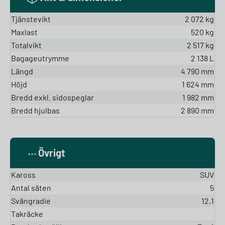
Tjänstevikt
2 072 kg
Maxlast
520 kg
Totalvikt
2 517 kg
Bagageutrymme
2 138 L
Längd
4 790 mm
Höjd
1 624 mm
Bredd exkl. sidospeglar
1 982 mm
Bredd hjulbas
2 890 mm
Övrigt
Kaross
SUV
Antal säten
5
Svängradie
12,1
Takräcke