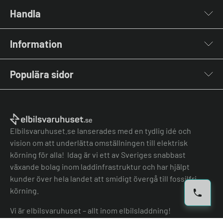
Handla
Laddboxar
Information
Laddkablar
Kabelhållare
Om oss
Stolpar & Fästen
Populära sidor
Kontakta oss
Portabla Laddare
Vanliga frågor & svar
Lastbalanserare
Fri offert
Nyheter & Artiklar
Batterilagring
Elbilsladdare BRF
El-lexikon
Övriga tillbehör
Elbilsladdare företag
Installation
Laddbox bäst i test
Elbilsvaruhuset.se lanserades med en tydlig idé och
Grön teknik bidrag
Bilmärken
vision om att underlätta omställningen till elektrisk
Lastbalansering
Jämför laddboxar
körning för alla! Idag är vi ett av Sveriges snabbast
Köpvillkor
Jämför hembatterier
växande bolag inom laddinfrastruktur och har hjälpt
Köpvillkor batteri
kunder över hela landet att smidigt övergå till fossilfri
Felanmälan
körning.
Hantera cookies
Vi är elbilsvaruhuset – allt inom elbilsladdning!