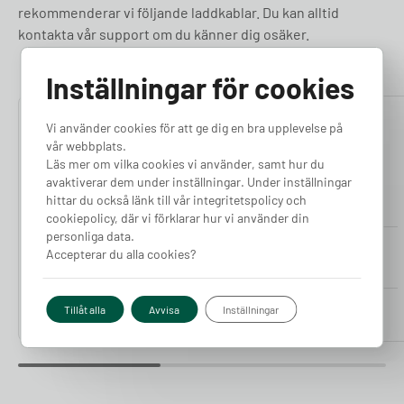
rekommenderar vi följande laddkablar. Du kan alltid
kontakta vår support om du känner dig osäker.
Inställningar för cookies
5.00
5.00
Vi använder cookies för att ge dig en bra upplevelse på
vår webbplats.
Läs mer om vilka cookies vi använder, samt hur du
avaktiverar dem under inställningar. Under inställningar
hittar du också länk till vår integritetspolicy och
cookiepolicy, där vi förklarar hur vi använder din
personliga data.
Tesla Laddkabel 5-10m
Tesla Laddkabel 5-10m
Accepterar du alla cookies?
(11kW)
(22kW)
Finns i lager
Finns i lager
Pris från
Pris från
Tillåt alla
Avvisa
Inställningar
4 090
kr
4 490
kr