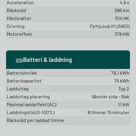
Acceleration
4,8 s
Räckvidd
586 km
Hästkrafter
514 HK
Drivning
Fyrhjulsdrift (AWD)
Motoreffekt
378 kW
Batteri & laddning
Batteristorlek
78,1 kWh
Batterikapacitet
75 kWh
Ladduttag
Typ 2
Ladduttag placering
Vänster sida – Bak
Maximal laddeffekt (AC)
11 kW
Laddningstid (0-100%)
8 timmar 15 minuter
Räckvidd per laddad timme