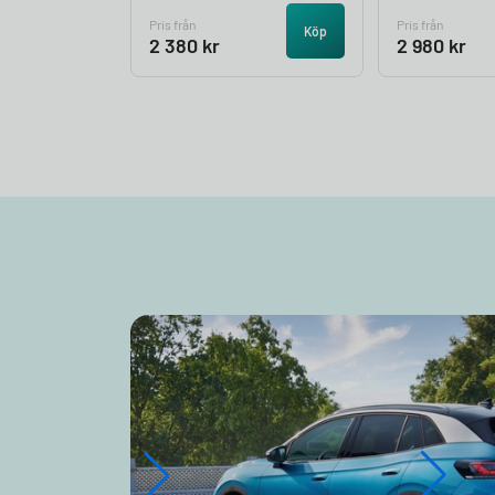
Pris från
Pris från
Köp
2 380
kr
2 980
kr