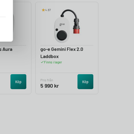
4.67
s Aura
go-e Gemini Flex 2.0
Laddbox
Finns i lager
Pris från
Köp
Köp
5 990
kr