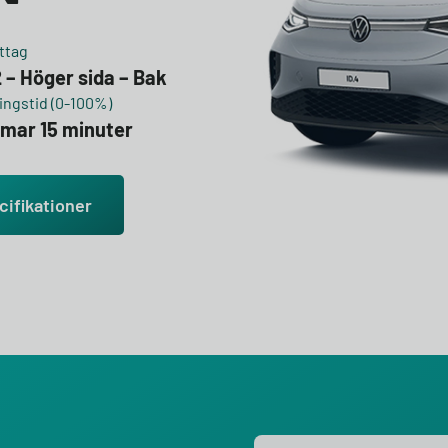
ttag
 – Höger sida – Bak
ngstid (0-100%)
mmar 15 minuter
cifikationer