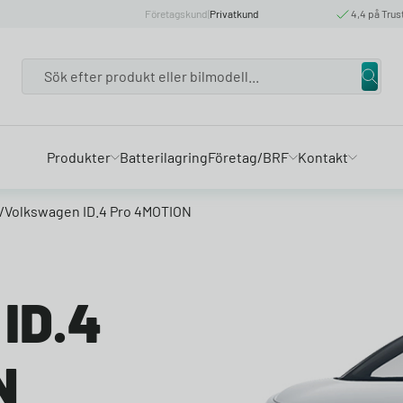
Företagskund
|
Privatkund
4,4 på Trus
Search
Produkter
Batterilagring
Företag/BRF
Kontakt
/
Volkswagen ID.4 Pro 4MOTION
ID.4
N