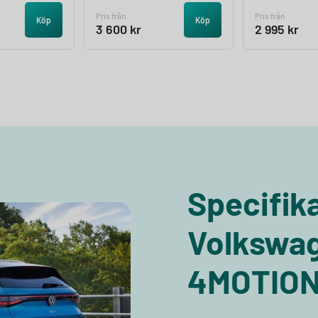
Pris från
Pris från
Köp
Köp
3 600
kr
2 995
kr
Specifika
Volkswag
4MOTIO