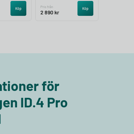
Pris från
Köp
Köp
2 890
kr
tioner för
en ID.4 Pro
N