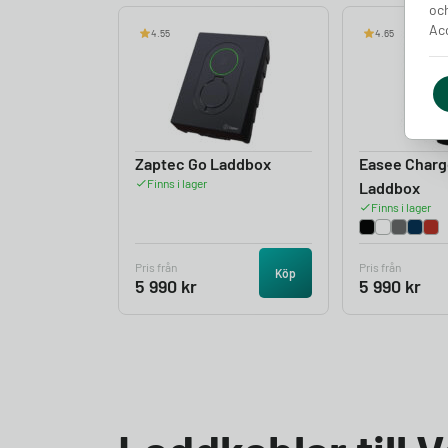
och
Acc
4.55
4.65
Zaptec Go Laddbox
Easee Charg
Finns i lager
Laddbox
Finns i lager
Pris från
Pris från
Köp
5 990
kr
5 990
kr