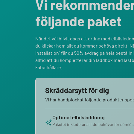
Vi rekommende
följande paket
När det väl blivit dags att ordna med elbilsladdni
du klickar hem allt du kommer behöva direkt. Nä
installation” får du 50% avdrag på hela bestäl
alltid att du kompletterar din laddbox med last
kabelhållare.
Skräddarsytt för dig
Vi har handplockat följande produkter speci
Optimal elbilsladdning
Paketet inkluderar allt du behöver för sömlös