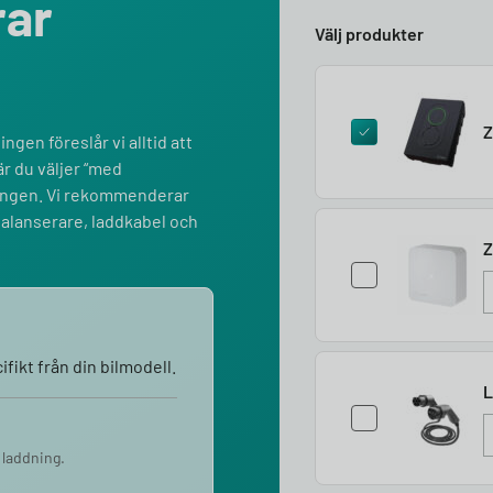
rar
Välj produkter
Z
ngen föreslår vi alltid att
r du väljer “med
lningen. Vi rekommenderar
balanserare, laddkabel och
Z
fikt från din bilmodell.
L
 laddning.