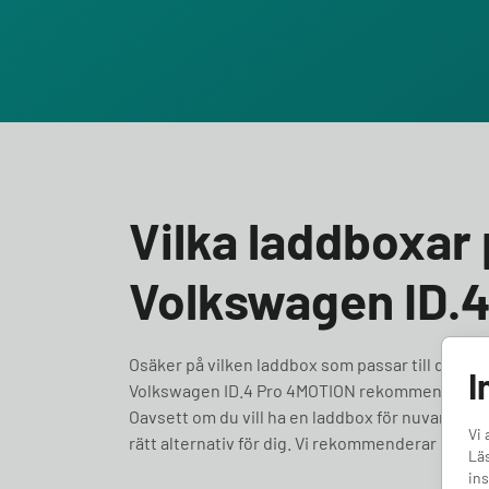
Vilka laddboxar p
Volkswagen ID.
Osäker på vilken laddbox som passar till din Volk
I
Volkswagen ID.4 Pro 4MOTION rekommenderar vi 
Oavsett om du vill ha en laddbox för nuvarande be
Vi 
rätt alternativ för dig. Vi rekommenderar dess
Läs
ins