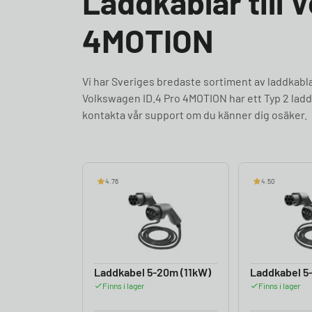
Laddkablar till 
4MOTION
Vi har Sveriges bredaste sortiment av laddkab
Volkswagen ID.4 Pro 4MOTION har ett Typ 2 ladd
kontakta vår support om du känner dig osäker.
4.76
4.50
Laddkabel 5-20m (11kW)
Laddkabel 5
Finns i lager
Finns i lager