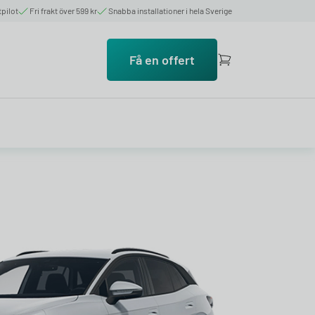
tpilot
Fri frakt över 599 kr
Snabba installationer i hela Sverige
Få en offert