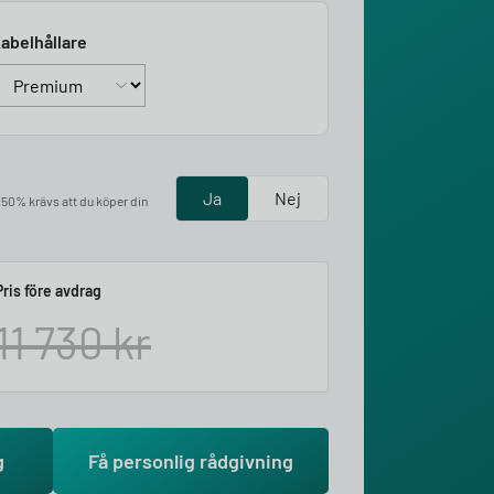
abelhållare
Ja
Nej
å 50% krävs att du köper din
Pris före avdrag
11 730
kr
g
Få personlig rådgivning