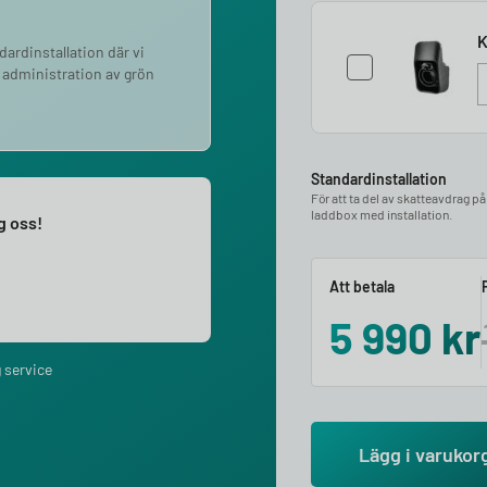
K
ndardinstallation där vi
 administration av grön
Standardinstallation
För att ta del av skatteavdrag p
laddbox med installation.
ng oss!
Att betala
5 990
kr
 service
Lägg i varukor