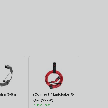
iral 3-5m
eConnect™ Laddkabel 5-
7,5m (22kW)
Finns i lager