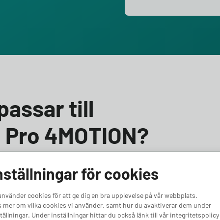
assar till
4 Pro 4MOTION?
swagen ID.4 Pro 4MOTION? Vi hjälper dig välja rätt! Till
nställningar för cookies
att du väljer en laddbox med minst 11 kW effekt.
hov eller framtidssäkra för en kraftfullare bil, har vi
använder cookies för att ge dig en bra upplevelse på vår webbplats.
a laddboxar för Volkswagen ID.4 Pro 4MOTION.
 mer om vilka cookies vi använder, samt hur du avaktiverar dem under
tällningar. Under inställningar hittar du också länk till vår integritetspolicy