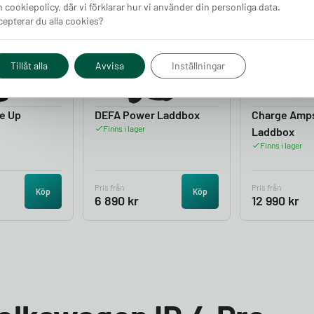
 cookiepolicy, där vi förklarar hur vi använder din personliga data.
epterar du alla cookies?
4.05
4.50
Tillåt alla
Avvisa
Inställningar
e Up
DEFA Power Laddbox
Charge Amp
Finns i lager
Laddbox
Finns i lager
Pris från
Pris från
Köp
Köp
6 890
kr
12 990
kr