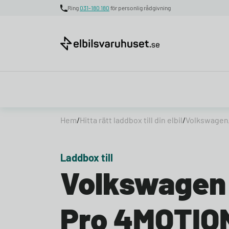
Ring
031-180 180
för personlig rådgivning
Skip to content
Hem
/
Hitta rätt laddbox till din elbil
/
Volkswagen
Laddbox till
Volkswagen 
Pro 4MOTIO