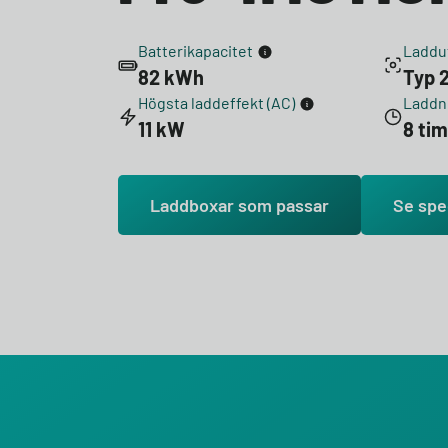
Batterikapacitet
Laddu
82 kWh
Typ 2
Högsta laddeffekt (AC)
Laddni
11 kW
8 ti
Laddboxar som passar
Se spe