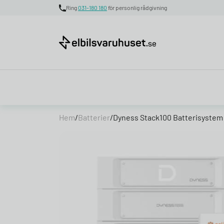
Ring
031-180 180
för personlig rådgivning
Skip to content
Hem
/
Batterier
/
Dyness Stack100 Batterisystem