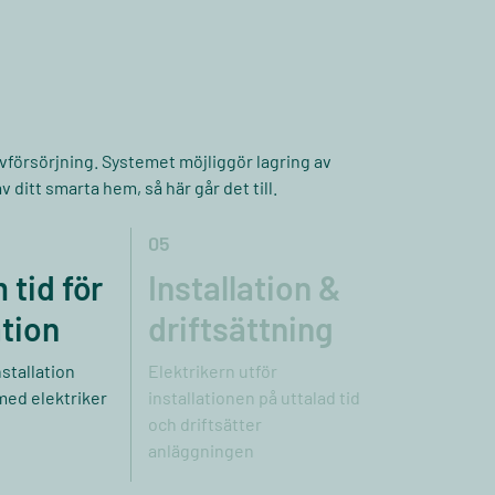
lvförsörjning. Systemet möjliggör lagring av
 ditt smarta hem, så här går det till.
05
tid för
Installation &
ation
driftsättning
nstallation
Elektrikern utför
med elektriker
installationen på uttalad tid
och driftsätter
anläggningen