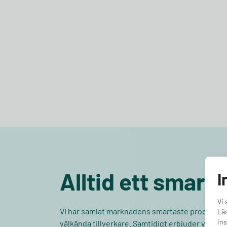
Alltid ett smart 
I
Vi 
Vi har samlat marknadens smartaste produkter
Läs
ins
välkända tillverkare. Samtidigt erbjuder vi alltid