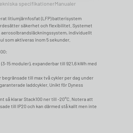
ekniska specifikationer
Manualer
rat litiumjärnfosfat (LFP) batterisystem
rdesätter säkerhet och flexibilitet. Systemet
a aerosolbrandsläckningssystem, individuellt
dul som aktiveras inom 5 sekunder.
100:
 (3-15 moduler), expanderbar till 921,6 kWh med
 begränsade till max två cykler per dag under
garanterade laddcykler. Unikt för Dyness
så klarar Stack100 ner till -20°C. Notera att
ade till IP20 och kan därmed stå kallt men inte