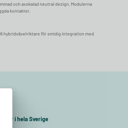
limmad och avskalad neutral design. Modulerna
ggda kontakter.
6 hybridväxelriktare för smidig integration med
g
ioner i hela Sverige