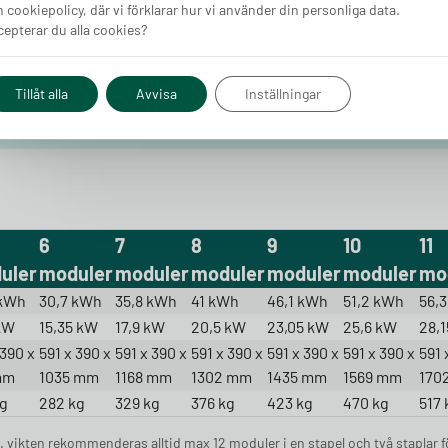
 cookiepolicy, där vi förklarar hur vi använder din personliga data.
ng till 50% avdrag med ”Grön
epterar du alla cookies?
Tillåt alla
Avvisa
Inställningar
6
7
8
9
10
11
uler
moduler
moduler
moduler
moduler
moduler
mo
 kWh
30,7 kWh
35,8 kWh
41 kWh
46,1 kWh
51,2 kWh
56,
 kW
15,35 kW
17,9 kW
20,5 kW
23,05 kW
25,6 kW
28,
 390 x
591 x 390 x
591 x 390 x
591 x 390 x
591 x 390 x
591 x 390 x
591 
mm
1035 mm
1168 mm
1302 mm
1435 mm
1569 mm
170
kg
282 kg
329 kg
376 kg
423 kg
470 kg
517 
 vikten rekommenderas alltid max 12 moduler i en stapel och två staplar fö