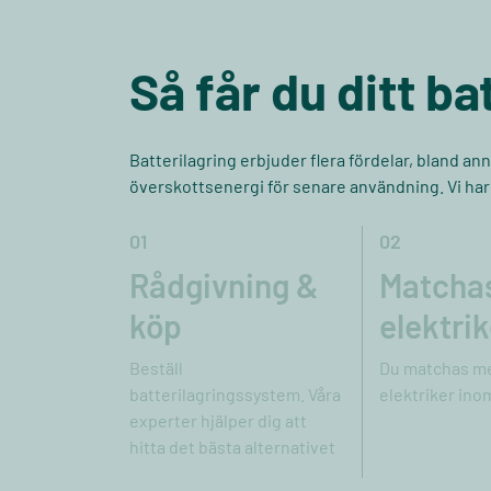
Så får du ditt b
Batterilagring erbjuder flera fördelar, bland an
överskottsenergi för senare användning. Vi har gj
01
02
Rådgivning &
Matcha
köp
elektrik
Beställ
Du matchas me
batterilagringssystem. Våra
elektriker ino
experter hjälper dig att
hitta det bästa alternativet