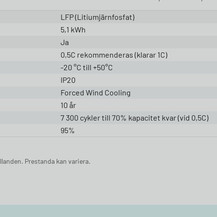
LFP (Litiumjärnfosfat)
5,1 kWh
Ja
0,5C rekommenderas (klarar 1C)
-20 °C till +50°C
IP20
Forced Wind Cooling
10 år
7 300 cykler till 70% kapacitet kvar (vid 0,5C)
95%
llanden. Prestanda kan variera.