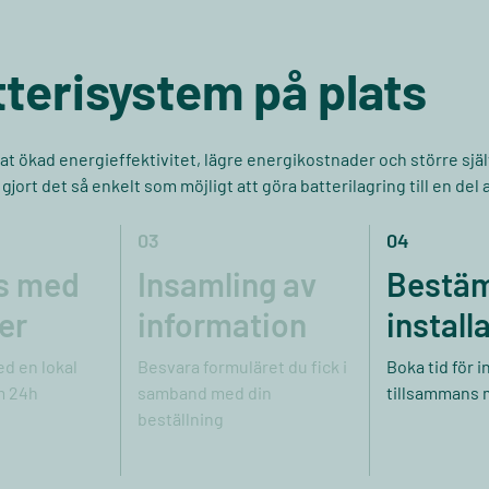
atterisystem på plats
nat ökad energieffektivitet, lägre energikostnader och större sjä
ort det så enkelt som möjligt att göra batterilagring till en del av
03
04
s med
Insamling av
Bestäm 
er
information
install
d en lokal
Besvara formuläret du fick i
Boka tid för i
m 24h
samband med din
tillsammans 
beställning