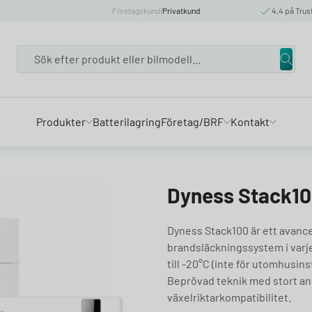
Företagskund
|
Privatkund
4,4 på Trus
Search
Produkter
Batterilagring
Företag/BRF
Kontakt
Dyness Stack10
Dyness Stack100 är ett avanc
brandsläckningssystem i varje
till -20°C (inte för utomhusins
Beprövad teknik med stort ant
växelriktarkompatibilitet.