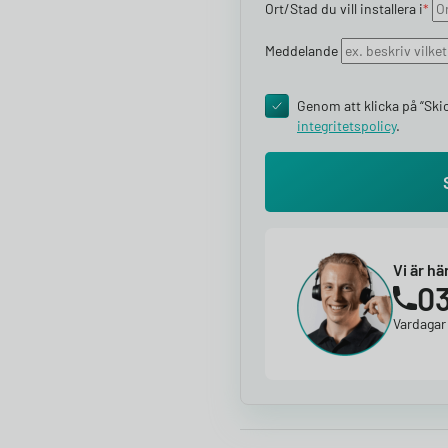
Ort/Stad du vill installera i
*
Meddelande
Genom att klicka på “Skic
integritetspolicy
​.
Vi är hä
03
Vardagar