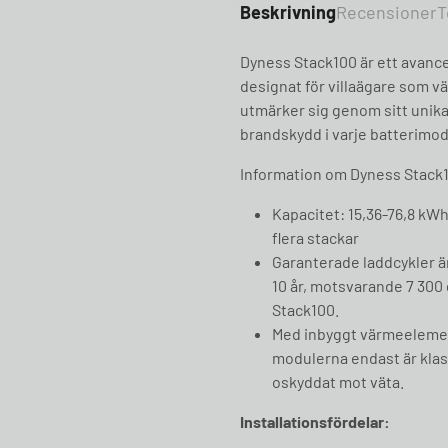
Beskrivning
Recensioner
T
Dyness Stack100 är ett avance
designat för villaägare som vä
utmärker sig genom sitt unik
brandskydd i varje batterimo
Information om Dyness Stack
Kapacitet: 15,36-76,8 kWh
flera stackar
Garanterade laddcykler är
10 år, motsvarande 7 300 
Stack100.
Med inbyggt värmeelement 
modulerna endast är klass
oskyddat mot väta.
Installationsfördelar: