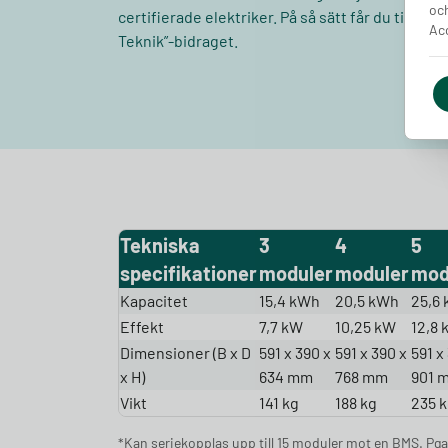
och
certifierade elektriker. På så sätt får du tillgå
Acc
Teknik”-bidraget.
Tekniska
3
4
5
specifikationer
moduler
moduler
mod
Kapacitet
15,4 kWh
20,5 kWh
25,6
Effekt
7,7 kW
10,25 kW
12,8
Dimensioner (B x D
591 x 390 x
591 x 390 x
591 x
x H)
634 mm
768 mm
901 
Vikt
141 kg
188 kg
235 
*Kan seriekopplas upp till 15 moduler mot en BMS. Pga.