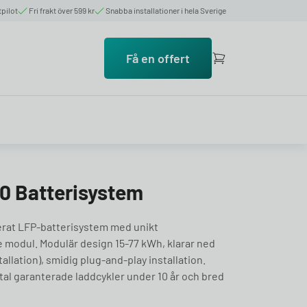
tpilot
Fri frakt över 599 kr
Snabba installationer i hela Sverige
Få en offert
0 Batterisystem
erat LFP-batterisystem med unikt
 modul. Modulär design 15-77 kWh, klarar ned
tallation), smidig plug-and-play installation.
al garanterade laddcykler under 10 år och bred