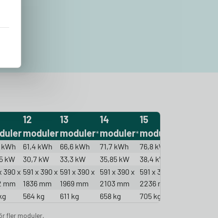
12
13
14
15
duler
moduler
moduler
moduler
moduler
*
*
*
3 kWh
61,4 kWh
66,6 kWh
71,7 kWh
76,8 kWh
15 kW
30,7 kW
33,3 kW
35,85 kW
38,4 kW
x 390 x
591 x 390 x
591 x 390 x
591 x 390 x
591 x 390 x
2 mm
1836 mm
1969 mm
2103 mm
2236 mm
kg
564 kg
611 kg
658 kg
705 kg
r fler moduler.