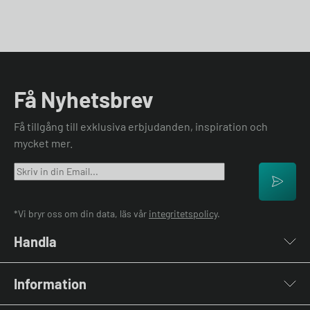
Få Nyhetsbrev
Få tillgång till exklusiva erbjudanden, inspiration och
mycket mer.
*Vi bryr oss om din data, läs vår
integritetspolicy
.
Handla
Laddboxar
Information
Laddkablar
Kabelhållare