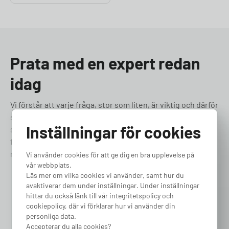
Prata med en expert redan
idag
Vi förstår att varje fråga, stor som liten, är viktig och därför
strävar vi efter att ge snabb, vänlig och professionell
Inställningar för cookies
support. Vårt dedikerade team av experter finns till hands
för att hjälpa dig med allt från tekniska frågor till praktiska
råd om elbilsladdning. Låt oss hjälpa dig!
Vi använder cookies för att ge dig en bra upplevelse på
vår webbplats.
Läs mer om vilka cookies vi använder, samt hur du
031-180 180
avaktiverar dem under inställningar. Under inställningar
hittar du också länk till vår integritetspolicy och
cookiepolicy, där vi förklarar hur vi använder din
Boka samtal
personliga data.
Accepterar du alla cookies?