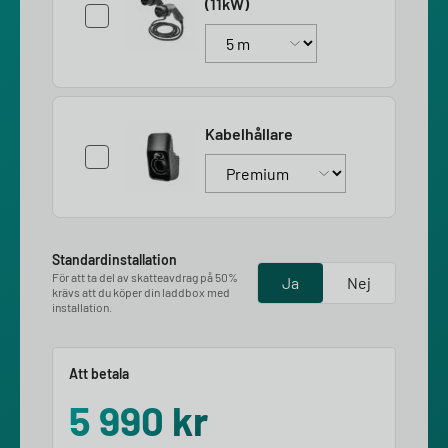
(11kW)
Kabelhållare
Standardinstallation
För att ta del av skatteavdrag på 50%
Ja
Nej
krävs att du köper din laddbox med
installation.
Att betala
5 990
kr