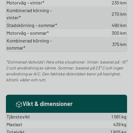
Motorväg – vinter*
230 km
Kombinerad körning –
270 km
vinter*
Stadskörning – sommar*
490 km
Motorväg – sommar*
300 km
Kombinerad körning –
375 km
sommar*
*Estimerad räckvidd i flera olika situationer. Vinter: baserat på -10°
C och användning av värme. Sommar: baserat på 23° C och ingen
användning av A/C. Den faktiska räckvidden beror på hastighet,
körstil, väder och rutt.
Vikt & dimensioner
Tjänstevikt
1 561 kg
Maxlast
439 kg
Totalvikt
1 925 kg