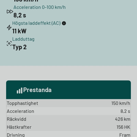
Acceleration 0-100 km/h
8,2 s
Högsta laddeffekt (AC)
11 kW
Ladduttag
Typ 2
Prestanda
Topphastighet
150 km/h
Acceleration
8,2 s
Räckvidd
426 km
Hästkrafter
156 HK
Drivning
Fram