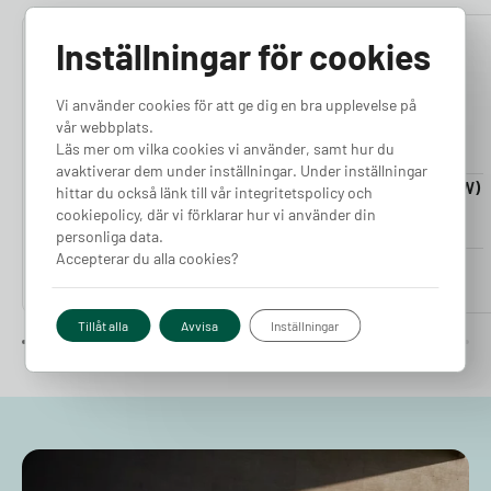
Inställningar för cookies
4.76
4.50
Vi använder cookies för att ge dig en bra upplevelse på
vår webbplats.
Läs mer om vilka cookies vi använder, samt hur du
avaktiverar dem under inställningar. Under inställningar
Laddkabel 5-20m (11kW)
Laddkabel 5-20m (22kW)
hittar du också länk till vår integritetspolicy och
Finns i lager
Finns i lager
cookiepolicy, där vi förklarar hur vi använder din
personliga data.
Accepterar du alla cookies?
Pris från
Pris från
2 380
kr
2 980
kr
Tillåt alla
Avvisa
Inställningar