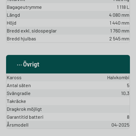
Bagageutrymme
1 118 L
Längd
4 080 mm
Höjd
1 440 mm
Bredd exkl. sidospeglar
1 760 mm
Bredd hjulbas
2 545 mm
Övrigt
Kaross
Halvkombi
Antal säten
5
Svängradie
10,3
Takräcke
Dragkrok möjligt
Garantitid batteri
8
Årsmodell
04-2025