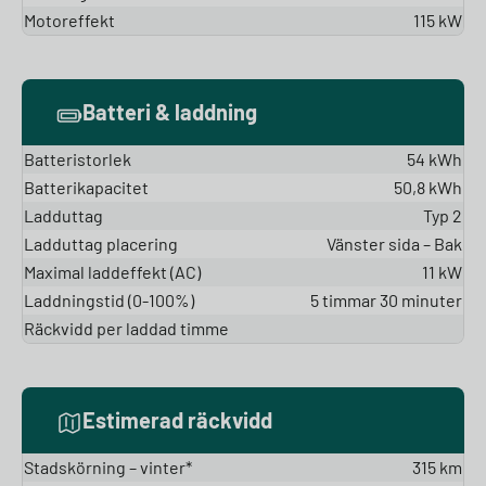
Motoreffekt
115 kW
Batteri & laddning
Batteristorlek
54 kWh
Batterikapacitet
50,8 kWh
Ladduttag
Typ 2
Ladduttag placering
Vänster sida – Bak
Maximal laddeffekt (AC)
11 kW
Laddningstid (0-100%)
5 timmar 30 minuter
Räckvidd per laddad timme
Estimerad räckvidd
Stadskörning – vinter*
315 km