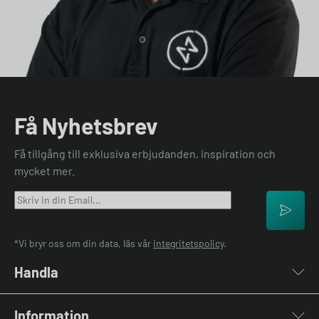
Få Nyhetsbrev
Få tillgång till exklusiva erbjudanden, inspiration och
mycket mer.
*Vi bryr oss om din data, läs vår
integritetspolicy
.
Handla
Laddboxar
Information
Laddkablar