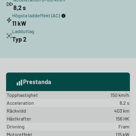
8,2 s
Högsta laddeffekt (AC)
11 kW
Ladduttag
Typ 2
Prestanda
Topphastighet
150 km/h
Acceleration
8,2 s
Räckvidd
403 km
Hästkrafter
156 HK
Drivning
Fram
Motoreffekt
115 kW