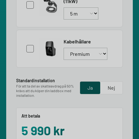
(11kW)
Kabelhållare
Standardinstallation
För att ta del av skatteavdrag på 50%
Ja
Nej
krävs att du köper din laddbox med
installation.
Att betala
5 990
kr