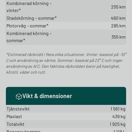
Kombinerad körning –
255 km
vinter*
Stadskörning – sommar*
460 km
Motorväg – sommar*
285 km
Kombinerad körning –
355 km
sommar*
*Estimerad räckvidd i flera olika situationer. Vinter: baserat på -10°
C och användning av värme. Sommar: baserat på 23° C och ingen
användning av A/C. Den faktiska räckvidden beror på hastighet,
körstil, väder och rutt.
Vikt & dimensioner
Tjänstevikt
1 561 kg
Maxlast
439 kg
Totalvikt
1 925 kg
Bagageutrymme
1 118 L