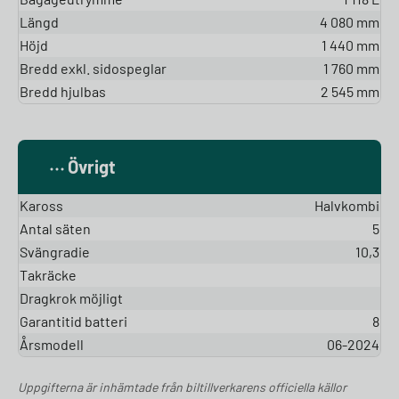
Längd
4 080 mm
Höjd
1 440 mm
Bredd exkl. sidospeglar
1 760 mm
Bredd hjulbas
2 545 mm
Övrigt
Kaross
Halvkombi
Antal säten
5
Svängradie
10,3
Takräcke
Dragkrok möjligt
Garantitid batteri
8
Årsmodell
06-2024
Uppgifterna är inhämtade från biltillverkarens officiella källor