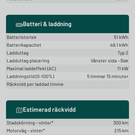
Batteri & laddning
Batteristorlek
51 kWh
Batterikapacitet
48,1 kWh
Ladduttag
Typ 2
Ladduttag placering
Vänster sida – Bak
Maximal laddeffekt (AC)
11 kW
Laddningstid (0-100%)
5 timmar 15 minuter
Räckvidd per laddad timme
Estimerad räckvidd
Stadskörning – vinter*
300 km
Motorväg – vinter*
215 km