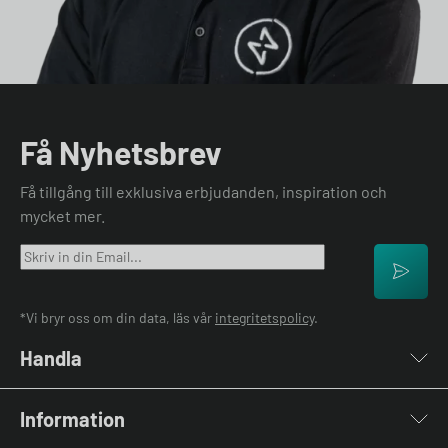
Få Nyhetsbrev
Få tillgång till exklusiva erbjudanden, inspiration och
mycket mer.
*Vi bryr oss om din data, läs vår
integritetspolicy
.
Handla
Laddboxar
Information
Laddkablar
Kabelhållare