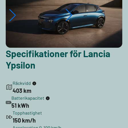
Specifikationer för Lancia
Ypsilon
Räckvidd
403 km
Batterikapacitet
51 kWh
Topphastighet
150 km/h
Acceleration 0-100 km/h