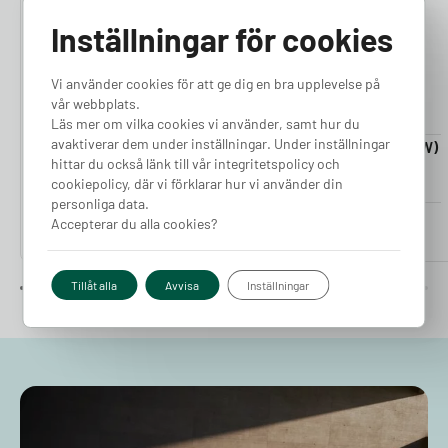
4.76
4.50
Inställningar för cookies
Vi använder cookies för att ge dig en bra upplevelse på
vår webbplats.
Läs mer om vilka cookies vi använder, samt hur du
avaktiverar dem under inställningar. Under inställningar
Laddkabel 5-20m (11kW)
Laddkabel 5-20m (22kW)
hittar du också länk till vår integritetspolicy och
Finns i lager
Finns i lager
cookiepolicy, där vi förklarar hur vi använder din
personliga data.
Pris från
Pris från
Accepterar du alla cookies?
2 380
kr
2 980
kr
Tillåt alla
Avvisa
Inställningar