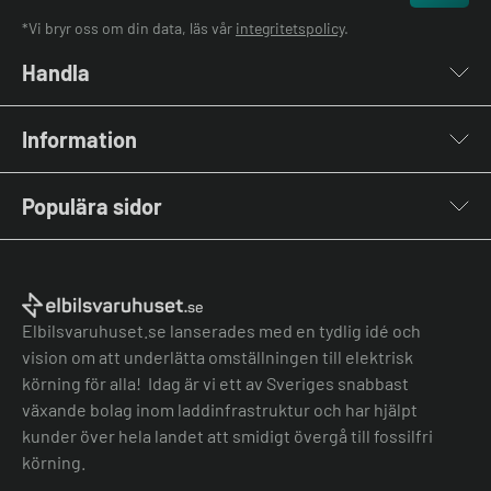
*Vi bryr oss om din data, läs vår
integritetspolicy
.
Handla
Laddboxar
Information
Laddkablar
Kabelhållare
Om oss
Stolpar & Fästen
Populära sidor
Kontakta oss
Portabla Laddare
Vanliga frågor & svar
Lastbalanserare
Fri offert
Nyheter & Artiklar
Batterilagring
Elbilsladdare BRF
El-lexikon
Övriga tillbehör
Elbilsladdare företag
Installation
Laddbox bäst i test
Elbilsvaruhuset.se lanserades med en tydlig idé och
Grön teknik bidrag
Bilmärken
vision om att underlätta omställningen till elektrisk
Lastbalansering
Jämför laddboxar
körning för alla! Idag är vi ett av Sveriges snabbast
Köpvillkor
Jämför hembatterier
växande bolag inom laddinfrastruktur och har hjälpt
Köpvillkor batteri
kunder över hela landet att smidigt övergå till fossilfri
Felanmälan
körning.
Hantera cookies