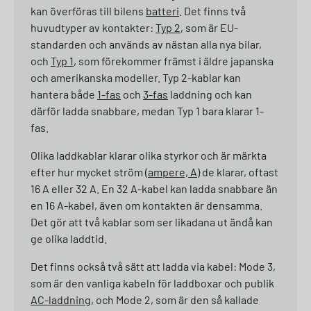
kan överföras till bilens
batteri
. Det finns två
huvudtyper av kontakter:
Typ 2
, som är EU-
standarden och används av nästan alla nya bilar,
och
Typ 1
, som förekommer främst i äldre japanska
och amerikanska modeller. Typ 2-kablar kan
hantera både
1-fas
och
3-fas
laddning och kan
därför ladda snabbare, medan Typ 1 bara klarar 1-
fas.
Olika laddkablar klarar olika styrkor och är märkta
efter hur mycket ström (
ampere, A
) de klarar, oftast
16 A eller 32 A. En 32 A-kabel kan ladda snabbare än
en 16 A-kabel, även om kontakten är densamma.
Det gör att två kablar som ser likadana ut ändå kan
ge olika laddtid.
Det finns också två sätt att ladda via kabel: Mode 3,
som är den vanliga kabeln för laddboxar och publik
AC-laddning
, och Mode 2, som är den så kallade