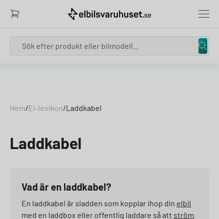
Search
Skip to content
Hem
/
El-lexikon
/
Laddkabel
Laddkabel
Vad är en laddkabel?
En laddkabel är sladden som kopplar ihop din
elbil
med en laddbox eller offentlig laddare så att
ström