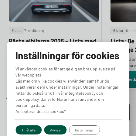
Elbilar
7 min läsning
Elbilar
6 min 
Bästa elbilarna 2026 – Lista med
Lista: De
24 modeller
i Sverige
Inställningar för cookies
Om du funderar på vilka som är de bästa
Volvo EX40 är
elbilarna har du kommit helt rätt. Norska
första halvår
Vi använder cookies för att ge dig en bra upplevelse på
Motor.no granskar och testar ett stort antal
mellan januari
vår webbplats.
elbilar varje år för att ge dig en objektiv och
Tesla Model Y
Läs vidare
Läs vid
Läs mer om vilka cookies vi använder, samt hur du
välgrundad ranking. Bedömningarna bygger på
under samma p
avaktiverar dem under inställningar. Under inställningar
en hel rad parametrar, bland annat prestanda,
som flest sven
hittar du också länk till vår integritetspolicy och
räckvidd, komfort, lastutrymme och
färska siffror
cookiepolicy, där vi förklarar hur vi använder din
prisvärdhet, kombinerat med experternas
personliga data.
subjektiva intryck. I den här artikeln presenterar
Accepterar du alla cookies?
Se fler artiklar
vi de 24 bästa elbilarna 2026.
Tillåt alla
Avvisa
Inställningar