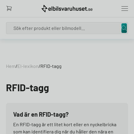
Search
Skip to content
Hem
/
El-lexikon
/
RFID-tagg
RFID-tagg
Vad är en RFID-tagg?
En RFID-tagg är ett litet kort eller en nyckelbricka
som kan identifiera dig när du håller den nära en