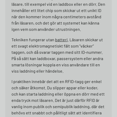
läsare, till exempel vid en laddbox eller en dörr. Den
innehåller ett litet chip som skickar ut ett unikt ID
när den kommer inom några centimeters avstånd
från läsaren, och det gör att systemet kan känna
igen vem som använder utrustningen.
Tekniken fungerar utan
batteri
. Läsaren skickar ut
ett svagt elektromagnetiskt fält som ”väcker”
taggen, och då svarar taggen med sitt ID-nummer.
På så sätt kan laddboxar, passersystem eller andra
smarta lösningar koppla en viss användare till en
viss laddning eller händelse.
I praktiken innebär det att en RFID-tagg ger enkel
och säker åtkomst. Du slipper appar eller koder,
och kan starta laddning eller öppna en dörr med ett
enda tryck mot läsaren. Det är just därför RFID är
vanlig inom publik och semipublik laddning, där det
behövs ett snabbt och pålitligt sätt att identifiera