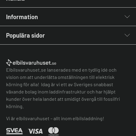
Laddboxar
Information
Laddkablar
Kabelhållare
Om oss
Stolpar & Fästen
Populära sidor
Kontakta oss
Portabla Laddare
Vanliga frågor & svar
Lastbalanserare
Fri offert
Nyheter & Artiklar
Batterilagring
Elbilsladdare BRF
El-lexikon
Övriga tillbehör
Elbilsladdare företag
Installation
Laddbox bäst i test
Elbilsvaruhuset.se lanserades med en tydlig idé och
Grön teknik bidrag
Bilmärken
vision om att underlätta omställningen till elektrisk
Lastbalansering
Jämför laddboxar
körning för alla! Idag är vi ett av Sveriges snabbast
Köpvillkor
Jämför hembatterier
växande bolag inom laddinfrastruktur och har hjälpt
Köpvillkor batteri
kunder över hela landet att smidigt övergå till fossilfri
Felanmälan
körning.
Hantera cookies
Vi är elbilsvaruhuset – allt inom elbilsladdning!