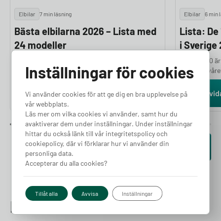
Elbilar
7 min läsning
Elbilar
6 min 
Bästa elbilarna 2026 – Lista med
Lista: De
24 modeller
i Sverige
Om du funderar på vilka som är de bästa
Volvo EX40 är
Inställningar för cookies
elbilarna har du kommit helt rätt. Norska
första halvår
Motor.no granskar och testar ett stort antal
mellan januari
elbilar varje år för att ge dig en objektiv och
Tesla Model Y
Läs vidare
Läs vid
Vi använder cookies för att ge dig en bra upplevelse på
välgrundad ranking. Bedömningarna bygger på
under samma p
vår webbplats.
en hel rad parametrar, bland annat prestanda,
som flest sven
Läs mer om vilka cookies vi använder, samt hur du
räckvidd, komfort, lastutrymme och
färska siffror
avaktiverar dem under inställningar. Under inställningar
prisvärdhet, kombinerat med experternas
hittar du också länk till vår integritetspolicy och
subjektiva intryck. I den här artikeln presenterar
cookiepolicy, där vi förklarar hur vi använder din
Se fler artiklar
vi de 24 bästa elbilarna 2026.
personliga data.
Accepterar du alla cookies?
Tillåt alla
Avvisa
Inställningar
Hittar du inte det du letar