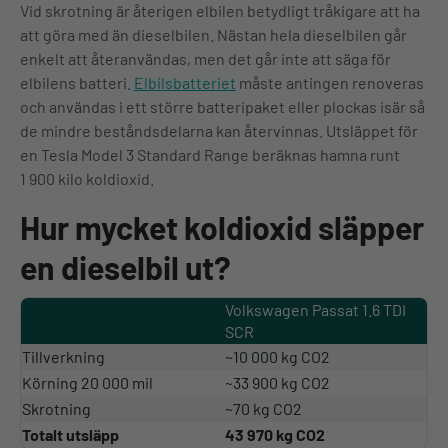
Vid skrotning är återigen elbilen betydligt tråkigare att ha
att göra med än dieselbilen. Nästan hela dieselbilen går
enkelt att återanvändas, men det går inte att säga för
elbilens batteri.
Elbilsbatteriet
måste antingen renoveras
och användas i ett större batteripaket eller plockas isär så
de mindre beståndsdelarna kan återvinnas. Utsläppet för
en Tesla Model 3 Standard Range beräknas hamna runt
1 900 kilo koldioxid.
Hur mycket koldioxid släpper
en dieselbil ut?
Volkswagen Passat 1.6 TDI
SCR
Tillverkning
~10 000 kg CO2
Körning 20 000 mil
~33 900 kg CO2
Skrotning
~70 kg CO2
Totalt utsläpp
43 970 kg CO2