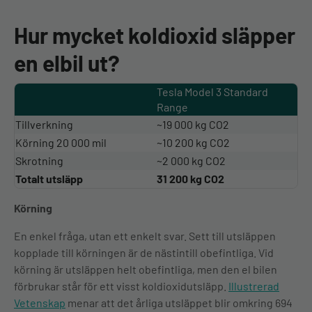
Hur mycket koldioxid släpper
en elbil ut?
Tesla Model 3 Standard
Range
Tillverkning
~19 000 kg CO2
Körning 20 000 mil
~10 200 kg CO2
Skrotning
~2 000 kg CO2
Totalt utsläpp
31 200 kg CO2
Körning
En enkel fråga, utan ett enkelt svar. Sett till utsläppen
kopplade till körningen är de nästintill obefintliga. Vid
körning är utsläppen helt obefintliga, men den el bilen
förbrukar står för ett visst koldioxidutsläpp.
Illustrerad
Vetenskap
menar att det årliga utsläppet blir omkring 694