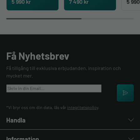
5 990
kr
7 490
kr
5 99
Få Nyhetsbrev
Få tillgång till exklusiva erbjudanden, inspiration och
mycket mer.
*Vi bryr oss om din data, läs vår
integritetspolicy
.
Handla
Laddboxar
Information