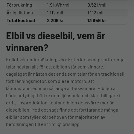
Förbrukning
1,9 kWh/mil
0,52 l/mil
Årlig distans
1 112 mil
1 112 mil
Total kostnad
2 206 kr
13 959 kr
Elbil vs dieselbil, vem är
vinnaren?
Enligt vår undersökning, våra kriterier samt prioriteringar
talar nästan allt för att elbilen står som vinnare. I
dagsläget är nästan det enda som talar för en traditionell
förbränningsmotor, som dieselmotorn, att
långdistansresor än så länge är bekvämare. Elbilen är
både betydligt bättre ur miljöaspekt och klart billigare i
drift, i nyproduktion kostar elbilen dessvärre mer än
dieselbilen. Med det sagt finns det fortfarande många
elbilar som fyller körbehoven för majoriteten av
befolkningen till en ”rimlig” prislapp.