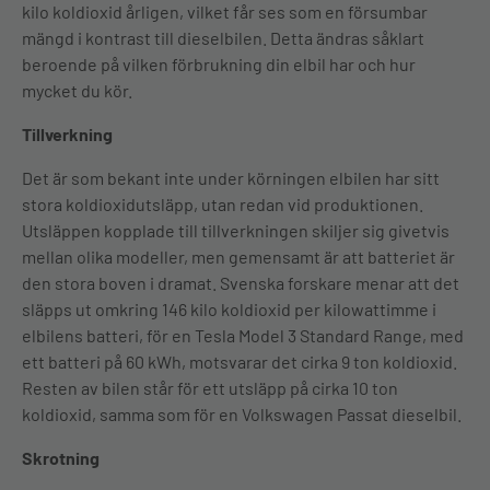
kilo koldioxid årligen, vilket får ses som en försumbar
mängd i kontrast till dieselbilen. Detta ändras såklart
beroende på vilken förbrukning din elbil har och hur
mycket du kör.
Tillverkning
Det är som bekant inte under körningen elbilen har sitt
stora koldioxidutsläpp, utan redan vid produktionen.
Utsläppen kopplade till tillverkningen skiljer sig givetvis
mellan olika modeller, men gemensamt är att batteriet är
den stora boven i dramat. Svenska forskare menar att det
släpps ut omkring 146 kilo koldioxid per kilowattimme i
elbilens batteri, för en Tesla Model 3 Standard Range, med
ett batteri på 60 kWh, motsvarar det cirka 9 ton koldioxid.
Resten av bilen står för ett utsläpp på cirka 10 ton
koldioxid, samma som för en Volkswagen Passat dieselbil.
Skrotning