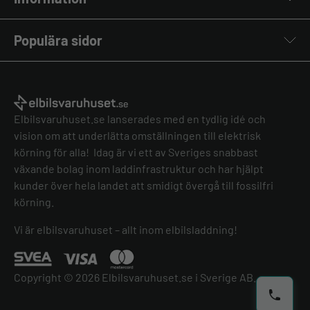
Laddkablar
Kabelhållare
Om oss
Stolpar & Fästen
Populära sidor
Kontakta oss
Portabla Laddare
Vanliga frågor & svar
Lastbalanserare
Fri offert
Nyheter & Artiklar
Batterilagring
Elbilsladdare BRF
El-lexikon
Övriga tillbehör
Elbilsladdare företag
Installation
Laddbox bäst i test
Elbilsvaruhuset.se lanserades med en tydlig idé och
Grön teknik bidrag
Bilmärken
vision om att underlätta omställningen till elektrisk
Lastbalansering
Jämför laddboxar
körning för alla! Idag är vi ett av Sveriges snabbast
Köpvillkor
Jämför hembatterier
växande bolag inom laddinfrastruktur och har hjälpt
Köpvillkor batteri
kunder över hela landet att smidigt övergå till fossilfri
Felanmälan
körning.
Hantera cookies
Vi är elbilsvaruhuset – allt inom elbilsladdning!
Copyright © 2026 Elbilsvaruhuset.se i Sverige AB.