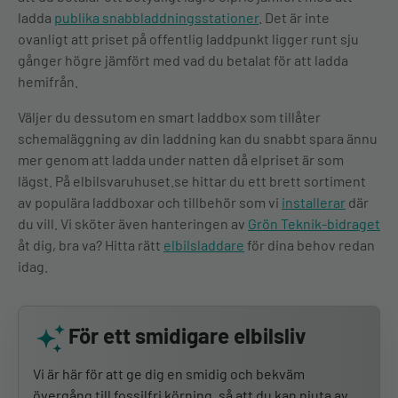
ladda
publika snabbladdningsstationer
. Det är inte
ovanligt att priset på offentlig laddpunkt ligger runt sju
gånger högre jämfört med vad du betalat för att ladda
hemifrån.
Väljer du dessutom en smart laddbox som tillåter
schemaläggning av din laddning kan du snabbt spara ännu
mer genom att ladda under natten då elpriset är som
lägst. På elbilsvaruhuset.se hittar du ett brett sortiment
av populära laddboxar och tillbehör som vi
installerar
där
du vill. Vi sköter även hanteringen av
Grön Teknik-bidraget
åt dig, bra va? Hitta rätt
elbilsladdare
för dina behov redan
idag.
För ett smidigare elbilsliv
Vi är här för att ge dig en smidig och bekväm
övergång till fossilfri körning, så att du kan njuta av