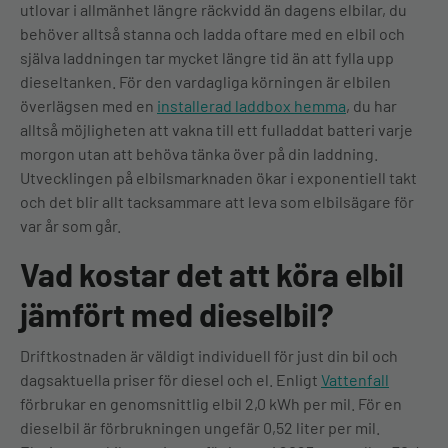
utlovar i allmänhet längre räckvidd än dagens elbilar, du
behöver alltså stanna och ladda oftare med en elbil och
själva laddningen tar mycket längre tid än att fylla upp
dieseltanken. För den vardagliga körningen är elbilen
överlägsen med en
installerad laddbox hemma
, du har
alltså möjligheten att vakna till ett fulladdat batteri varje
morgon utan att behöva tänka över på din laddning.
Utvecklingen på elbilsmarknaden ökar i exponentiell takt
och det blir allt tacksammare att leva som elbilsägare för
var år som går.
Vad kostar det att köra elbil
jämfört med dieselbil?
Driftkostnaden är väldigt individuell för just din bil och
dagsaktuella priser för diesel och el. Enligt
Vattenfall
förbrukar en genomsnittlig elbil 2,0 kWh per mil. För en
dieselbil är förbrukningen ungefär 0,52 liter per mil.