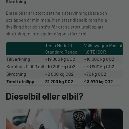
Skrotning
Dieselbilar är i stort sett helt återvinningsbara och
utsläppen är minimala. Men efter dieselbilens hela
livslängd har den stått för ett så stort utsläpp att
skrotningen inte spelar någon större roll
Tesla Model 3
Volkswagen Passat
Standard Range
1.6 TDI SCR
Tillverkning
~19 000 kg CO2
~10 000 kg CO2
Körning 20 000 mil
~10 200 kg CO2
~33 900 kg CO2
Skrotning
~2 000 kg CO2
~70 kg CO2
Totalt utsläpp
31 200 kg CO2
43 970 kg CO2
Dieselbil eller elbil?