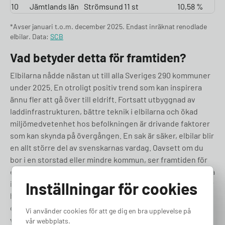
10
Jämtlands län
Strömsund
11 st
10,58 %
*Avser januari t.o.m. december 2025. Endast inräknat renodlade
elbilar. Data:
SCB
Vad betyder detta för framtiden?
Elbilarna nådde nästan ut till alla Sveriges 290 kommuner
under 2025. En otroligt positiv trend som kan inspirera
ännu fler att gå över till eldrift. Fortsatt utbyggnad av
laddinfrastrukturen, bättre teknik i elbilarna och ökad
miljömedvetenhet hos befolkningen är drivande faktorer
som kan skynda på övergången. En sak är säker, elbilar blir
en allt större del av svenskarnas vardag. Oavsett om du
bor i en storstad eller mindre kommun, ser framtiden för
elbilar ljus ut. Genom att förbättra tillgängligheten och öka
Inställningar för cookies
incitamenten kan Sverige fortsätta leda vägen mot en mer
hållbar framtid, där elbilen är normen. Här nedan kan du se
den fullständiga listan med kommunerna med flest elbilar,
Vi använder cookies för att ge dig en bra upplevelse på
var rankar din kommun?
vår webbplats.