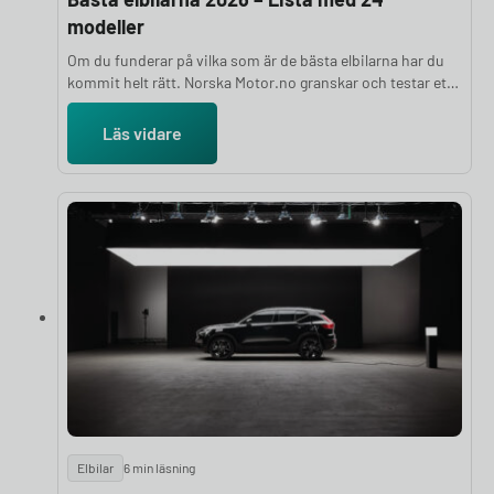
modeller
Om du funderar på vilka som är de bästa elbilarna har du
kommit helt rätt. Norska Motor.no granskar och testar ett
stort antal elbilar varje år för att ge dig en objektiv och
välgrundad ranking. Bedömningarna bygger på en hel rad
Läs vidare
parametrar, bland annat prestanda, räckvidd, komfort,
lastutrymme och prisvärdhet, kombinerat med
experternas subjektiva intryck. I den här artikeln
presenterar vi de 24 bästa elbilarna 2026.
Elbilar
6 min läsning