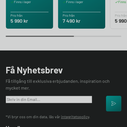
Finns i lager
Finns i lager
Finns 
Pris från
Pris från
Pris från
5 990
kr
7 490
kr
5 99
Få Nyhetsbrev
Få tillgång till exklusiva erbjudanden, inspiration och
mycket mer.
*Vi bryr oss om din data, läs vår
integritetspolicy
.