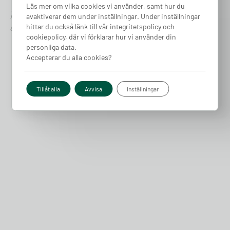
Läs mer om vilka cookies vi använder, samt hur du
Är det dags för dig att gå över till eldrift? Spana in någon
avaktiverar dem under inställningar. Under inställningar
hittar du också länk till vår integritetspolicy och
av dessa sidor:
cookiepolicy, där vi förklarar hur vi använder din
personliga data.
Populäraste elbilarna 2025
Accepterar du alla cookies?
Billigaste elbilarna 2025
Bästa laddboxen till din elbil
Tillåt alla
Avvisa
Inställningar