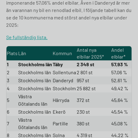
imponerande 57,06% andel elbilar. Även i Danderyd är mer
än varannan ny bil en renodlad elbil. I följande tabell kan du
se de 10 kommunerna med störst andel nya elbilar under
2025:
Se fullständig lista.
Antal nya
Andel
Plats
Län
Kommun
elbilar 2025*
elblar*
1
Stockholms län
Täby
2 348 st
57,93 %
2
Stockholms län
Sollentuna
2 801 st
57,06 %
3
Stockholms län
Danderyd
957 st
52,61 %
4
Stockholms län
Stockholm
25 882 st
49,42 %
Västra
5
Härryda
372 st
45,64 %
Götalands län
6
Stockholms län
Ekerö
230 st
45,54 %
Västra
7
Partille
380 st
45,08 %
Götalands län
8
Stockholms län
Solna
4 319 st
44,22 %