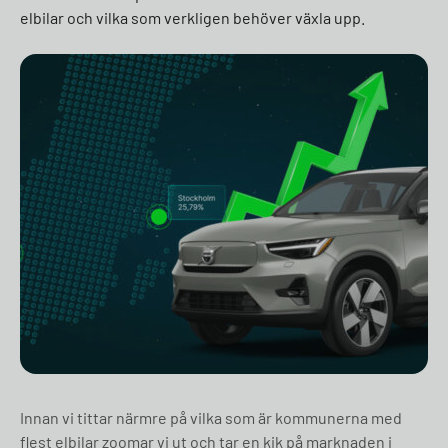
elbilar och vilka som verkligen behöver växla upp.
Innan vi tittar närmre på vilka som är kommunerna med
flest elbilar zoomar vi ut och tar en kik på marknaden i