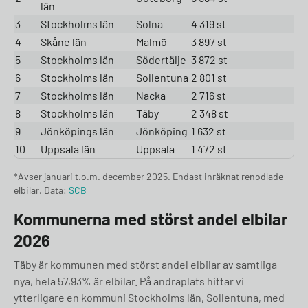
län
3
Stockholms län
Solna
4 319 st
4
Skåne län
Malmö
3 897 st
5
Stockholms län
Södertälje
3 872 st
6
Stockholms län
Sollentuna
2 801 st
7
Stockholms län
Nacka
2 716 st
8
Stockholms län
Täby
2 348 st
9
Jönköpings län
Jönköping
1 632 st
10
Uppsala län
Uppsala
1 472 st
*Avser januari t.o.m. december 2025. Endast inräknat renodlade
elbilar. Data:
SCB
Kommunerna med störst andel elbilar
2026
Täby är kommunen med störst andel elbilar av samtliga
nya, hela 57,93% är elbilar. På andraplats hittar vi
ytterligare en kommuni Stockholms län, Sollentuna, med