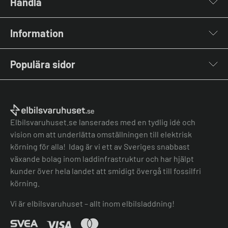
Handla
Laddboxar
Information
Laddkablar
Kabelhållare
Om oss
Stolpar & Fästen
Populära sidor
Kontakta oss
Portabla Laddare
Vanliga frågor & svar
Lastbalanserare
Fri offert
Nyheter & Artiklar
Batterilagring
Elbilsladdare BRF
El-lexikon
Övriga tillbehör
Elbilsladdare företag
Installation
Laddbox bäst i test
Elbilsvaruhuset.se lanserades med en tydlig idé och
Grön teknik bidrag
Bilmärken
vision om att underlätta omställningen till elektrisk
Lastbalansering
Jämför laddboxar
körning för alla! Idag är vi ett av Sveriges snabbast
Köpvillkor
Jämför hembatterier
växande bolag inom laddinfrastruktur och har hjälpt
Köpvillkor batteri
kunder över hela landet att smidigt övergå till fossilfri
Felanmälan
körning.
Hantera cookies
Vi är elbilsvaruhuset – allt inom elbilsladdning!