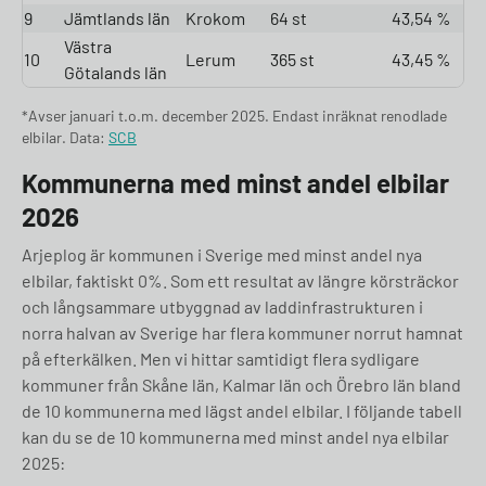
9
Jämtlands län
Krokom
64 st
43,54 %
Västra
10
Lerum
365 st
43,45 %
Götalands län
*Avser januari t.o.m. december 2025. Endast inräknat renodlade
elbilar. Data:
SCB
Kommunerna med minst andel elbilar
2026
Arjeplog är kommunen i Sverige med minst andel nya
elbilar, faktiskt 0%. Som ett resultat av längre körsträckor
och långsammare utbyggnad av laddinfrastrukturen i
norra halvan av Sverige har flera kommuner norrut hamnat
på efterkälken. Men vi hittar samtidigt flera sydligare
kommuner från Skåne län, Kalmar län och Örebro län bland
de 10 kommunerna med lägst andel elbilar. I följande tabell
kan du se de 10 kommunerna med minst andel nya elbilar
2025: