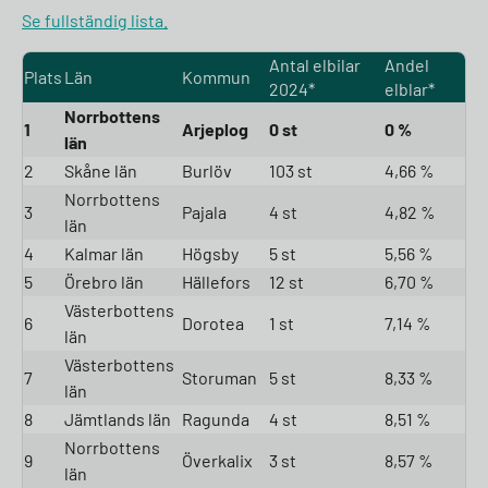
Se fullständig lista.
Antal elbilar
Andel
Plats
Län
Kommun
2024*
elblar*
Norrbottens
1
Arjeplog
0 st
0 %
län
2
Skåne län
Burlöv
103 st
4,66 %
Norrbottens
3
Pajala
4 st
4,82 %
län
4
Kalmar län
Högsby
5 st
5,56 %
5
Örebro län
Hällefors
12 st
6,70 %
Västerbottens
6
Dorotea
1 st
7,14 %
län
Västerbottens
7
Storuman
5 st
8,33 %
län
8
Jämtlands län
Ragunda
4 st
8,51 %
Norrbottens
9
Överkalix
3 st
8,57 %
län