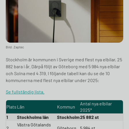
Bild: Zaptec
Stockholm är kommunen i Sverige med flest nya elbilar, 25
882 bara i år. Därpå följt av Göteborg med 5 984 nya elbilar
och Solna med 4 319. I följande tabell kan du se de 10
kommunerna med flest nya elbilar under 2025:
Se fullständig lista.
Antal nya elbilar
Plats
Län
Kommun
2025*
1
Stockholms län
Stockholm
25 882 st
Västra Götalands
2
Göteborg
5 984 st