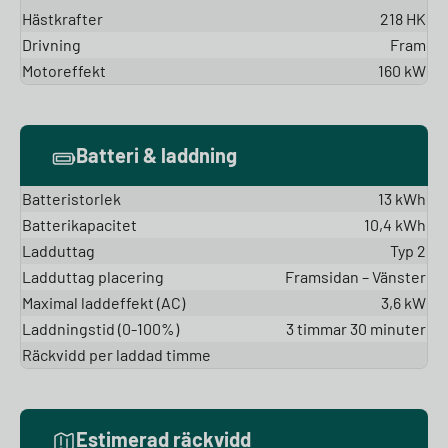
Hästkrafter
218 HK
Drivning
Fram
Motoreffekt
160 kW
Batteri & laddning
Batteristorlek
13 kWh
Batterikapacitet
10,4 kWh
Ladduttag
Typ 2
Ladduttag placering
Framsidan – Vänster
Maximal laddeffekt (AC)
3,6 kW
Laddningstid (0-100%)
3 timmar 30 minuter
Räckvidd per laddad timme
Estimerad räckvidd