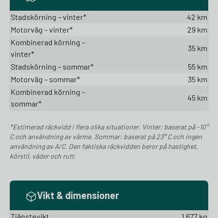
Stadskörning – vinter*
42 km
Motorväg – vinter*
29 km
Kombinerad körning –
35 km
vinter*
Stadskörning – sommar*
55 km
Motorväg – sommar*
35 km
Kombinerad körning –
45 km
sommar*
*Estimerad räckvidd i flera olika situationer. Vinter: baserat på -10°
C och användning av värme. Sommar: baserat på 23° C och ingen
användning av A/C. Den faktiska räckvidden beror på hastighet,
körstil, väder och rutt.
Vikt & dimensioner
Tjänstevikt
1 677 kg