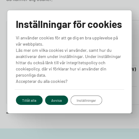
Inställningar för cookies
4.76
4.50
Vi använder cookies för att ge dig en bra upplevelse på
vår webbplats.
Läs mer om vilka cookies vi använder, samt hur du
avaktiverar dem under inställningar. Under inställningar
hittar du också länk till vår integritetspolicy och
cookiepolicy, där vi förklarar hur vi använder din
Laddkabel 5-20m (11kW)
Laddkabel 5-20m (22kW)
personliga data.
Finns i lager
Finns i lager
Accepterar du alla cookies?
Pris från
Pris från
2 380
kr
2 980
kr
Tillåt alla
Avvisa
Inställningar