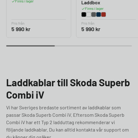
Finns i lager
Laddbox
Finns i lager
Pris från
Pris från
5 990
kr
5 990
kr
Laddkablar till Skoda Superb
Combi iV
Vi har Sveriges bredaste sortiment av laddkablar som
passar Skoda Superb Combi iV. Eftersom Skoda Superb
Combi iV har ett Typ 2 ladduttag rekommenderar vi
följande laddkablar. Du kan alltid kontakta vår support om
du känner dig osäker.