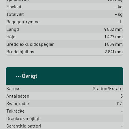
Maxlast
– kg
Totalvikt
– kg
Bagageutrymme
– L
Längd
4 862 mm
Höjd
1 477 mm
Bredd exkl. sidospeglar
1 864 mm
Bredd hjulbas
2 841 mm
Övrigt
Kaross
Station/Estate
Antal säten
5
Svängradie
11,1
Takräcke
–
Dragkrok möjligt
Garantitid batteri
–