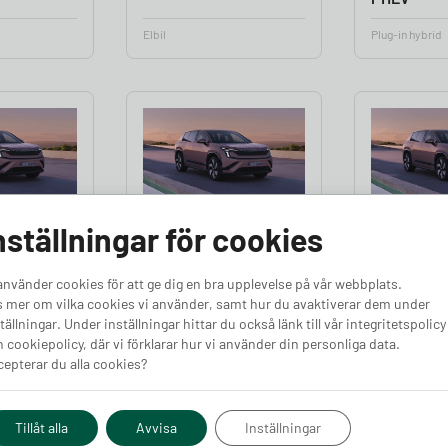
Elbil
Plug-in hybrid
 60
Skoda Peaq 90
Skoda Pea
nställningar för cookies
Elbil
Elbil
använder cookies för att ge dig en bra upplevelse på vår webbplats.
 mer om vilka cookies vi använder, samt hur du avaktiverar dem under
tällningar. Under inställningar hittar du också länk till vår integritetspolicy
 cookiepolicy, där vi förklarar hur vi använder din personliga data.
epterar du alla cookies?
Tillåt alla
Avvisa
Inställningar