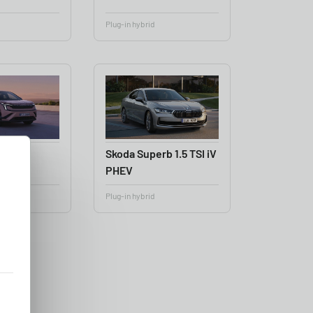
Plug-in hybrid
q 90x
Skoda Superb 1.5 TSI iV
PHEV
Plug-in hybrid