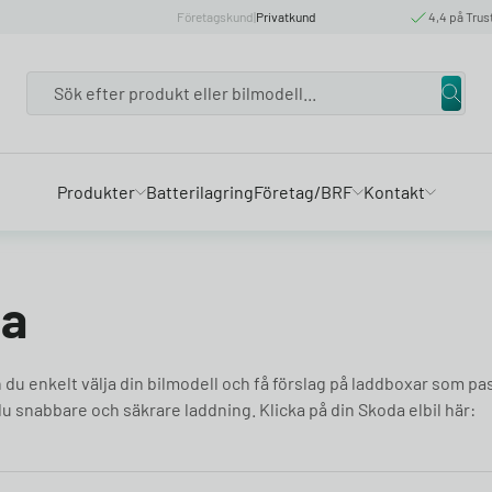
Företagskund
|
Privatkund
4,4 på Trus
Search
Produkter
Batterilagring
Företag/BRF
Kontakt
da
n du enkelt välja din bilmodell och få förslag på laddboxar som pa
 du snabbare och säkrare laddning. Klicka på din Skoda elbil här: