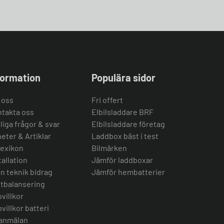
formation
Populära sidor
 oss
Fri offert
takta oss
Elbilsladdare BRF
liga frågor & svar
Elbilsladdare företag
eter & Artiklar
Laddbox bäst i test
lexikon
Bilmärken
tallation
Jämför laddboxar
n teknik bidrag
Jämför hembatterier
tbalansering
villkor
villkor batteri
anmälan