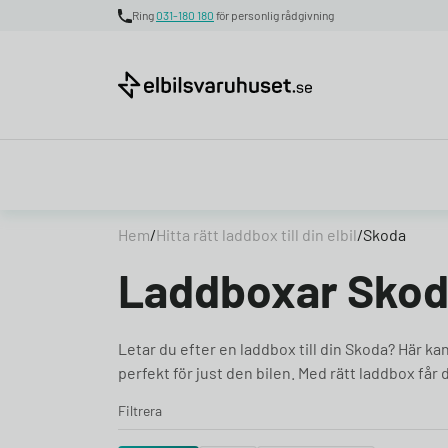
Ring
031-180 180
för personlig rådgivning
Skip to content
Hem
/
Hitta rätt laddbox till din elbil
/
Skoda
Laddboxar Sko
Letar du efter en laddbox till din Skoda? Här ka
perfekt för just den bilen. Med rätt laddbox får
Filtrera