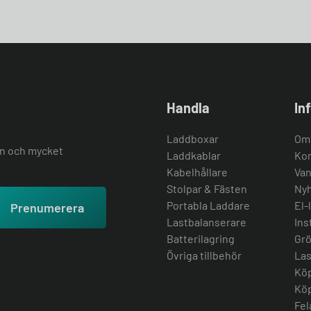
Handla
In
Laddboxar
Om
ion och mycket
Laddkablar
Kon
Kabelhållare
Van
Stolpar & Fästen
Nyh
Portabla Laddare
El-
Prenumerera
Lastbalanserare
Ins
Batterilagring
Grö
Övriga tillbehör
Las
Köp
Köp
Fel