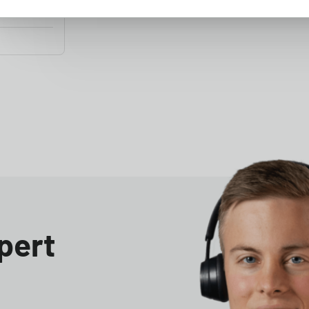
b iV
pert