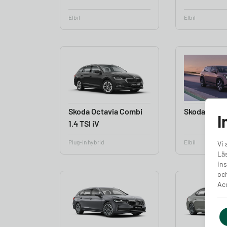
Elbil
Elbil
Skoda Octavia Combi
Skoda Peaq
I
1.4 TSI iV
Plug-in hybrid
Elbil
Vi 
Läs
ins
och
Acc