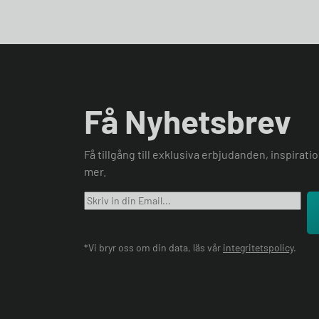
Få Nyhetsbrev
Få tillgång till exklusiva erbjudanden, inspirat
mer.
*Vi bryr oss om din data, läs vår
integritetspolicy
.