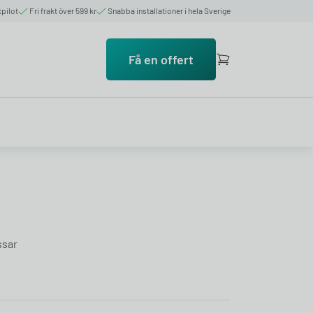
tpilot
Fri frakt över 599 kr
Snabba installationer i hela Sverige
Få en offert
ssar