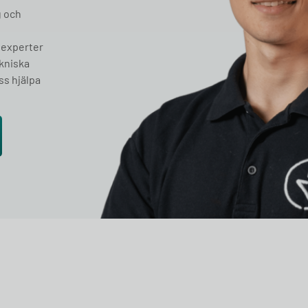
g och
 experter
ekniska
ss hjälpa