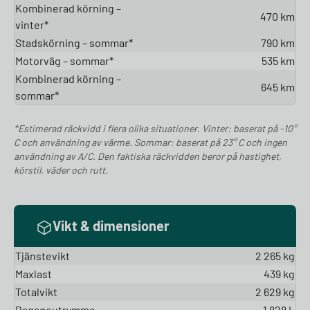
Kombinerad körning –
470 km
vinter*
Stadskörning – sommar*
790 km
Motorväg – sommar*
535 km
Kombinerad körning –
645 km
sommar*
*Estimerad räckvidd i flera olika situationer. Vinter: baserat på -10°
C och användning av värme. Sommar: baserat på 23° C och ingen
användning av A/C. Den faktiska räckvidden beror på hastighet,
körstil, väder och rutt.
Vikt & dimensioner
Tjänstevikt
2 265 kg
Maxlast
439 kg
Totalvikt
2 629 kg
Bagageutrymme
1 828 L