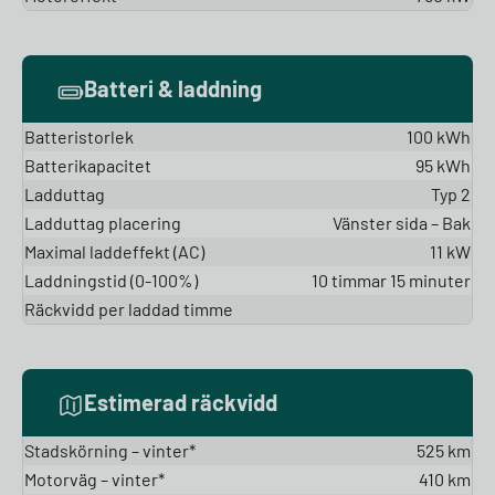
Batteri & laddning
Batteristorlek
100 kWh
Batterikapacitet
95 kWh
Ladduttag
Typ 2
Ladduttag placering
Vänster sida – Bak
Maximal laddeffekt (AC)
11 kW
Laddningstid (0-100%)
10 timmar 15 minuter
Räckvidd per laddad timme
Estimerad räckvidd
Stadskörning – vinter*
525 km
Motorväg – vinter*
410 km