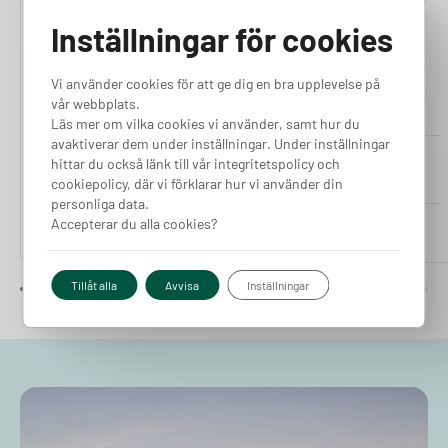
5.00
5.00
Inställningar för cookies
Vi använder cookies för att ge dig en bra upplevelse på
vår webbplats.
Läs mer om vilka cookies vi använder, samt hur du
avaktiverar dem under inställningar. Under inställningar
Tesla Laddkabel 5-10m
Tesla Laddkabel 5-10m
hittar du också länk till vår integritetspolicy och
(11kW)
(22kW)
cookiepolicy, där vi förklarar hur vi använder din
Finns i lager
Finns i lager
personliga data.
Pris från
Pris från
Accepterar du alla cookies?
4 090
kr
4 490
kr
Tillåt alla
Avvisa
Inställningar