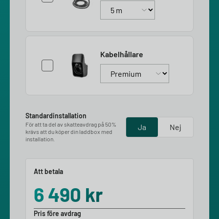
Kabelhållare
Standardinstallation
För att ta del av skatteavdrag på 50%
Ja
Nej
krävs att du köper din laddbox med
installation.
Att betala
6 490
kr
Pris före avdrag