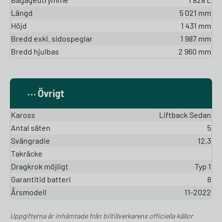
Längd
5 021 mm
Höjd
1 431 mm
Bredd exkl. sidospeglar
1 987 mm
Bredd hjulbas
2 960 mm
Övrigt
Kaross
Liftback Sedan
Antal säten
5
Svängradie
12,3
Takräcke
Dragkrok möjligt
Typ 1
Garantitid batteri
8
Årsmodell
11-2022
Uppgifterna är inhämtade från biltillverkarens officiella källor