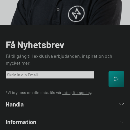
Få Nyhetsbrev
Få tillgång till exklusiva erbjudanden, inspiration och
mycket mer.
*Vi bryr oss om din data, läs vår
integritetspolicy
.
Handla
Laddboxar
Information
Laddkablar