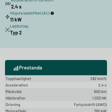
2,4 s
Högsta laddeffekt (AC)
11 kW
Ladduttag
Typ 2
Prestanda
Topphastighet
282 km/h
Acceleration
2,4 s
Räckvidd
600 km
Hästkrafter
1 033 HK
Drivning
Fyrhjulsdrift (AWD)
Motoreffekt
760 kW